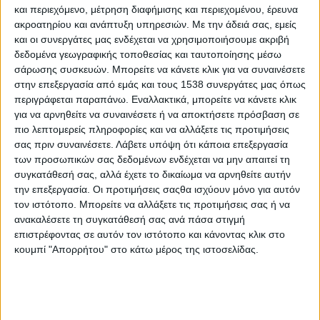
– Σύλλογος Γυναικών Ιερής Πόλης Μεσολογγίου «Άρτεμις»
και περιεχόμενο, μέτρηση διαφήμισης και περιεχομένου, έρευνα
ακροατηρίου και ανάπτυξη υπηρεσιών.
Με την άδειά σας, εμείς
– «Φωτολέμε» – Φωτογραφική Λέσχη Μεσολογγίου
και οι συνεργάτες μας ενδέχεται να χρησιμοποιήσουμε ακριβή
δεδομένα γεωγραφικής τοποθεσίας και ταυτοποίησης μέσω
σάρωσης συσκευών. Μπορείτε να κάνετε κλικ για να συναινέσετε
Είσοδος: ελεύθερη για όλους
στην επεξεργασία από εμάς και τους 1538 συνεργάτες μας όπως
περιγράφεται παραπάνω. Εναλλακτικά, μπορείτε να κάνετε κλικ
για να αρνηθείτε να συναινέσετε ή να αποκτήσετε πρόσβαση σε
- Advertisement -
πιο λεπτομερείς πληροφορίες και να αλλάξετε τις προτιμήσεις
σας πριν συναινέσετε.
Λάβετε υπόψη ότι κάποια επεξεργασία
των προσωπικών σας δεδομένων ενδέχεται να μην απαιτεί τη
LATEST NEWS
συγκατάθεσή σας, αλλά έχετε το δικαίωμα να αρνηθείτε αυτήν
την επεξεργασία. Οι προτιμήσεις σαςθα ισχύουν μόνο για αυτόν
τον ιστότοπο. Μπορείτε να αλλάξετε τις προτιμήσεις σας ή να
ΟΡΘΟΔΟΞΙΑ
ανακαλέσετε τη συγκατάθεσή σας ανά πάσα στιγμή
Αντάμωμα απανταχού Αργυροπηγαδιτών
επιστρέφοντας σε αυτόν τον ιστότοπο και κάνοντας κλικ στο
admin
-
8 Αυγούστου, 2026
ΕΠΙΚΑΙΡΟΤΗΤΑ
κουμπί "Απορρήτου" στο κάτω μέρος της ιστοσελίδας.
-4- συλλήψεις για κατοχή ναρκωτικών ουσιών σε
Λευκάδα και Κέρκυρα
admin
-
8 Αυγούστου, 2026
ΠΟΛΙΤΙΚΗ