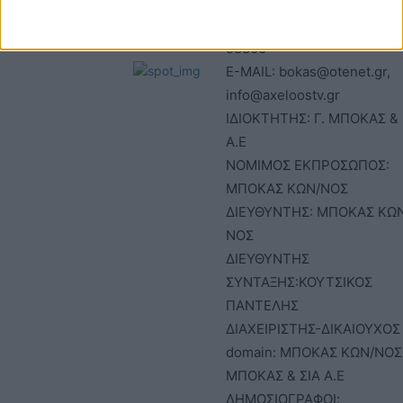
ΤΚ:30027
Μ.Η.Τ. 242797
ΤΗΛΕΦΩΝΟ: 2641022803 –
58800
E-MAIL: bokas@otenet.gr,
info@axeloostv.gr
ΙΔΙΟΚΤΗΤΗΣ: Γ. ΜΠΟΚΑΣ & 
Α.Ε
ΝΟΜΙΜΟΣ ΕΚΠΡΟΣΩΠΟΣ:
ΜΠΟΚΑΣ ΚΩΝ/ΝΟΣ
ΔΙΕΥΘΥΝΤΗΣ: ΜΠΟΚΑΣ ΚΩ
ΝΟΣ
ΔΙΕΥΘΥΝΤΗΣ
ΣΥΝΤΑΞΗΣ:ΚΟΥΤΣΙΚΟΣ
ΠΑΝΤΕΛΗΣ
ΔΙΑΧΕΙΡΙΣΤΗΣ-ΔΙΚΑΙΟΥΧΟΣ
domain: ΜΠΟΚΑΣ ΚΩΝ/ΝΟΣ 
ΜΠΟΚΑΣ & ΣΙΑ Α.Ε
ΔΗΜΟΣΙΟΓΡΑΦΟΙ: