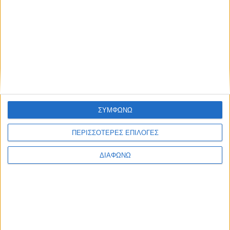
Ιονίου
admin
-
7 Αυγούστου, 2026
ΕΠΙΚΑΙΡΟΤΗΤΑ
Η επόμενη παγκόσμια δύναμη στα
υδροπλάνα μπορεί να είναι η Ελλάδα…
admin
-
7 Αυγούστου, 2026
ΠΟΛΙΤΙΚΗ
Η Περιφέρεια Ιονίων Νήσων
εξασφαλίζει 17,285 εκατ. ευρώ για
ΣΥΜΦΩΝΩ
τη Λευκάδα μέσω του Προγράμματος
«Ιόνια Νησιά 2021-2027»
ΠΕΡΙΣΣΟΤΕΡΕΣ ΕΠΙΛΟΓΕΣ
admin
-
7 Αυγούστου, 2026
ΠΟΛΙΤΙΣΜΟΣ
ΔΙΑΦΩΝΩ
Φεστιβάλ Δωδώνης – Συνέχεια με
Μάξιμο Μουμούρη και τον σπάνια
παρουσιαζόμενο «Ίωνα» του Ευριπίδη
admin
-
7 Αυγούστου, 2026
ΠΟΛΙΤΙΣΜΟΣ
Η Ηρώ Σαΐα στο Φρούριο Αντιρρίου