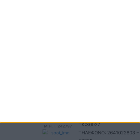
ΕΠΙΚΟΙΝΩΝΙΑ
ΤΑΥΤΟΤΗΤΑ
Τηλέφωνα: 26410
ΑΝΩΝΥΜΗ ΕΤΑΙΡΕΙΑ
22803 - 58800
ΕΠΩΝΥΜΙΑ: Γ. ΜΠΟΚΑΣ & Σ
Email:
Α.Ε – ΑΧΕΛΩΟΣ TV
bokas@otenet.gr,
ΑΦΜ: 094300499 – ΔΟΥ
info@axeloostv.gr
ΑΓΡΙΝΙΟΥ
Φαξ: 26410
ΑΡΙΘΜΟΣ ΓΕΜΗ: 02734051
23894
ΤΙΤΛΟΣ
ΙΣΤΟΣΕΛΙΔΑΣ:acheloostvne
ΕΔΡΑ-ΔΙΕΥΘΥΝΣΗ: ΚΑΒΑΦΗ
Μέλος του
ΑΓ. ΚΩΝ/ΝΟΣ, ΑΓΡΙΝΙΟ ,
ΤΚ:30027
Μ.Η.Τ. 242797
ΤΗΛΕΦΩΝΟ: 2641022803 –