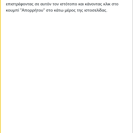
ΠΟΛΙΤΙΚΗ
επιστρέφοντας σε αυτόν τον ιστότοπο και κάνοντας κλικ στο
Σάκης Αρναούτογλου: Όταν η
κουμπί "Απορρήτου" στο κάτω μέρος της ιστοσελίδας.
Μεσόγειος φτάνει τους 33 βαθμούς,
τι σημαίνει πραγματικά?
admin
-
8 Αυγούστου, 2026
ΠΟΛΙΤΙΚΗ
Τάκης Θεοδωρικάκος: «Συμβάλλουμε
στην εθνική ασφάλεια της πατρίδας
μας με νέο αναπτυξιακό καθεστώς
για την Άμυνα»
admin
-
7 Αυγούστου, 2026
- Advertisement -