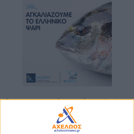
Το σκακιστικό τμήμα της Γυμναστικής Εταιρείας Αγρινίου
διοργανώνει την Κυριακή 8 Μαΐου 2022 και ώρα 9:30 π.μ. στο
Παπαστράτειο Μέγαρο το όγδοο Σχολικό Πρωτάθλημα
Σκακιού Αγρινίου.