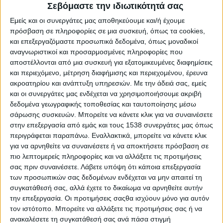
Στη διοργάνωση θα λάβουν μέρος μαθητές από τα
Σεβόμαστε την ιδιωτικότητά σας
νηπιαγωγεία, δημοτικά, γυμνάσια και λύκεια του Αγρινίου
Εμείς και οι συνεργάτες μας αποθηκεύουμε και/ή έχουμε
και της ευρύτερης περιοχής.
πρόσβαση σε πληροφορίες σε μια συσκευή, όπως τα cookies,
και επεξεργαζόμαστε προσωπικά δεδομένα, όπως μοναδικοί
αναγνωριστικοί και προσαρμοσμένες πληροφορίες που
- Advertisement -
αποστέλλονται από μια συσκευή για εξατομικευμένες διαφημίσεις
και περιεχόμενο, μέτρηση διαφήμισης και περιεχομένου, έρευνα
ακροατηρίου και ανάπτυξη υπηρεσιών.
Με την άδειά σας, εμείς
LATEST NEWS
και οι συνεργάτες μας ενδέχεται να χρησιμοποιήσουμε ακριβή
δεδομένα γεωγραφικής τοποθεσίας και ταυτοποίησης μέσω
ΟΡΘΟΔΟΞΙΑ
σάρωσης συσκευών. Μπορείτε να κάνετε κλικ για να συναινέσετε
Αντάμωμα απανταχού
στην επεξεργασία από εμάς και τους 1538 συνεργάτες μας όπως
Αργυροπηγαδιτών
περιγράφεται παραπάνω. Εναλλακτικά, μπορείτε να κάνετε κλικ
admin
-
8 Αυγούστου, 2026
για να αρνηθείτε να συναινέσετε ή να αποκτήσετε πρόσβαση σε
πιο λεπτομερείς πληροφορίες και να αλλάξετε τις προτιμήσεις
σας πριν συναινέσετε.
Λάβετε υπόψη ότι κάποια επεξεργασία
ΕΠΙΚΑΙΡΟΤΗΤΑ
των προσωπικών σας δεδομένων ενδέχεται να μην απαιτεί τη
-4- συλλήψεις για κατοχή
συγκατάθεσή σας, αλλά έχετε το δικαίωμα να αρνηθείτε αυτήν
ναρκωτικών ουσιών σε Λευκάδα και
την επεξεργασία. Οι προτιμήσεις σαςθα ισχύουν μόνο για αυτόν
Κέρκυρα
τον ιστότοπο. Μπορείτε να αλλάξετε τις προτιμήσεις σας ή να
admin
-
8 Αυγούστου, 2026
ανακαλέσετε τη συγκατάθεσή σας ανά πάσα στιγμή