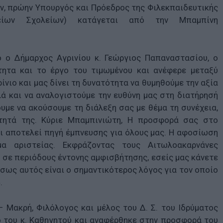
, πρώην Υπουργός και Πρόεδρος της Φιλεκπαιδευτικής
είων Σχολείων) κατάγεται από την Μπαμπίνη
ό ο Δήμαρχος Αγρινίου κ. Γεώργιος Παπαναστασίου, ο
ητα και το έργο του τιμωμένου και ανέφερε μεταξύ
ίνιο και μας δίνει τη δυνατότητα να θυμηθούμε την αξία
ά και να αναλογιστούμε την ευθύνη μας στη διατήρησή
υμε να ακούσουμε τη διάλεξη σας με θέμα τη συνέχεια,
κότητά της. Κύριε Μπαμπινιώτη, Η προσφορά σας στο
ι αποτελεί πηγή έμπνευσης για όλους μας. Η αφοσίωση
μα αριστείας. Εκφράζοντας τους Αιτωλοακαρνάνες
 σε περιόδους έντονης αμφισβήτησης, εσείς μας κάνετε
ίσως αυτός είναι ο σημαντικότερος λόγος για τον οποίο
.
 Μακρή, Φιλόλογος και μέλος του Δ. Σ. του Ιδρύματος
 του κ. Καθηγητού και αναφέρθηκε στην προσφορά του