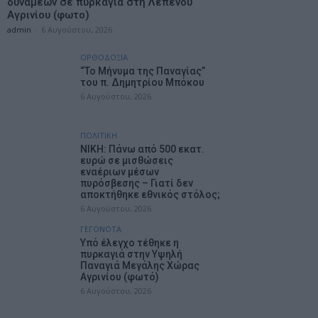
δυνάμεων σε πυρκαγιά στη Λεπενού
Αγρινίου (φωτο)
admin
-
6 Αυγούστου, 2026
ΟΡΘΟΔΟΞΙΑ
“Το Μήνυμα της Παναγίας”
του π. Δημητρίου Μπόκου
6 Αυγούστου, 2026
ΠΟΛΙΤΙΚΗ
ΝΙΚΗ: Πάνω από 500 εκατ.
ευρώ σε μισθώσεις
εναέριων μέσων
πυρόσβεσης – Γιατί δεν
αποκτήθηκε εθνικός στόλος;
6 Αυγούστου, 2026
ΓΕΓΟΝΟΤΑ
Υπό έλεγχο τέθηκε η
πυρκαγιά στην Υψηλή
Παναγιά Μεγάλης Χώρας
Αγρινίου (φωτό)
6 Αυγούστου, 2026