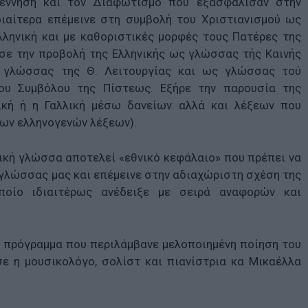
αγέννηση και τον Διαφωτισμό που εξασφάλισαν στην
Ιδιαίτερα επέμεινε στη συμβολή του Χριστιανισμού ως
ληνική και με καθοριστικές μορφές τους Πατέρες της
ισε την προβολή της Ελληνικής ως γλώσσας τής Καινής
ς γλώσσας της Θ. Λειτουργίας και ως γλώσσας τού
του Συμβόλου της Πίστεως. Εξήρε την παρουσία της
κή ή η Γαλλική μέσω δανείων αλλά και λέξεων που
δων ελληνογενών λέξεων).
ική γλώσσα αποτελεί «εθνικό κεφάλαιο» που πρέπει να
ς γλώσσας μας και επέμεινε στην αδιαχώριστη σχέση της
οίο ιδιαιτέρως ανέδειξε με σειρά αναφορών και
 πρόγραμμα που περιλάμβανε μελοποιημένη ποίηση του
ε η μουσικολόγο, σολίστ και πιανίστρια κα Μικαέλλα