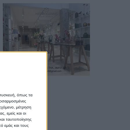
 συσκευή, όπως τα
προσαρμοσμένες
ιεχόμενο, μέτρηση
ς, εμείς και οι
και ταυτοποίησης
ό εμάς και τους