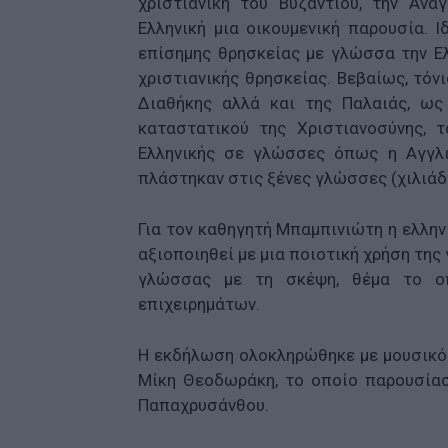
χριστιανική του Βυζαντίου, την Αν
Ελληνική μια οικουμενική παρουσία. 
επίσημης θρησκείας με γλώσσα την Ελ
χριστιανικής θρησκείας. Βεβαίως, τόν
Διαθήκης αλλά και της Παλαιάς, ω
καταστατικού της Χριστιανοσύνης, 
Ελληνικής σε γλώσσες όπως η Αγγλι
πλάστηκαν στις ξένες γλώσσες (χιλιά
Για τον καθηγητή Μπαμπινιώτη η ελλην
αξιοποιηθεί με μια ποιοτική χρήση τη
γλώσσας με τη σκέψη, θέμα το οπ
επιχειρημάτων.
Η εκδήλωση ολοκληρώθηκε με μουσικό
Μίκη Θεοδωράκη, το οποίο παρουσίασ
Παπαχρυσάνθου.