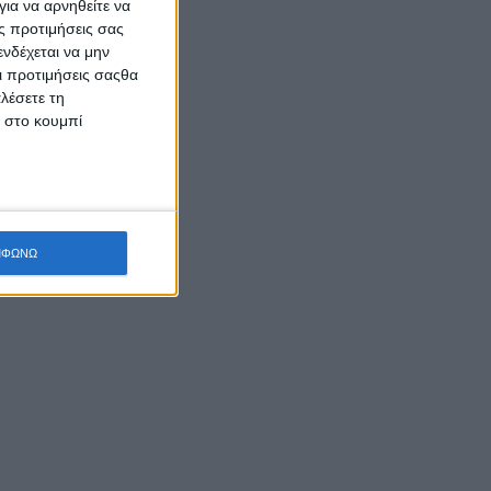
ια να αρνηθείτε να
ς προτιμήσεις σας
νδέχεται να μην
Οι προτιμήσεις σαςθα
λέσετε τη
κ στο κουμπί
ΜΦΩΝΩ