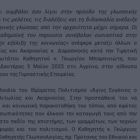
ι συμβάλει όσο λίγοι στην πρόοδο της γλωσσικής
τις μελέτες, τις διαλέξεις και τη διδασκαλία ανέδειξε
ηνικής γλώσσας από την αρχαιότητα μέχρι σήμερα. Οι
αδημαϊκή του παρουσία συνέβαλαν ουσιαστικά στην
ν εξέλιξη της κοινωνίας»
ανέφερε μεταξύ άλλων ο
ας και Ακαρνανίας κ. Δαμασκηνός κατά την Τιμητική
ωτάτου Καθηγητού κ. Γεωργίου Μπαμπινιώτη, που
Δευτέρας 5 Μαΐου 2025 στο Αγρίνιο, στην αίθουσα
υ της Γυμναστικής Εταιρείας.
υλία του Ιδρύματος Πολιτισμού «Άγιος Ευγένιος ο
ιτωλίας και Ακαρνανίας. Στην προσπάθειά του να
κή και κοινωνική παρακαταθήκη του τόπου, από εφέτος
οσωπικότητες που έλκουν την καταγωγή τους από την
 στο πεδίο της επιστήμης, των γραμμάτων, των τεχνών
φοράς και του πολιτισμού. Ο Καθηγητής κ. Γεώργιος
Καθηγητής Γλωσσολογίας, πρ. Πρύτανης του Εθνικού και