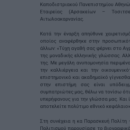
Καποδιστριακού Πανεπιστημίου Αθηνών
Εταιρείας (Αρσακείων – Τοσιτσ
Αιτωλοακαρνανίας.
Κατά την έναρξη απηύθυνε χαιρετισμ
οποίος αναφέρθηκε στην προσωπικότ
άλλων: «Τύχη αγαθή σας φέρνει στο Αγρ
της μοναδικής ελληνικής γλώσσας. Αλλ
της. Με μεγάλη ανυπομονησία περιμένο
την καλλιέργεια και την οικουμενι
επιστημονικό και ακαδημαϊκό γίγνεσθα
στην επιστήμη σας είναι υπόδειγ
συμπατριώτες μας, θέλω να τονίσω ότι
υπερήφανους για την γλώσσα μας. Και 
αποτελείτε πολύτιμο εθνικό κεφάλαιο»
Στη συνέχεια η κα Παρασκευή Πολίτη –
Πολιτισμού παρουσίασε το βιογραφικό