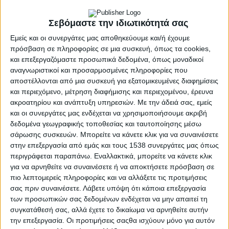
ΓΕΓΟΝΟΤΑ
Σεβόμαστε την ιδιωτικότητά σας
Υπό έλεγχο τέθηκε η πυρκαγιά στην Υψηλή Παναγιά
Εμείς και οι συνεργάτες μας αποθηκεύουμε και/ή έχουμε
Μεγάλης Χώρας Αγρινίου (φωτό)
πρόσβαση σε πληροφορίες σε μια συσκευή, όπως τα cookies,
admin
-
6 Αυγούστου, 2026
- Advertisement -
και επεξεργαζόμαστε προσωπικά δεδομένα, όπως μοναδικοί
αναγνωριστικοί και προσαρμοσμένες πληροφορίες που
αποστέλλονται από μια συσκευή για εξατομικευμένες διαφημίσεις
και περιεχόμενο, μέτρηση διαφήμισης και περιεχομένου, έρευνα
ακροατηρίου και ανάπτυξη υπηρεσιών.
Με την άδειά σας, εμείς
και οι συνεργάτες μας ενδέχεται να χρησιμοποιήσουμε ακριβή
δεδομένα γεωγραφικής τοποθεσίας και ταυτοποίησης μέσω
σάρωσης συσκευών. Μπορείτε να κάνετε κλικ για να συναινέσετε
RELATED NEWS
στην επεξεργασία από εμάς και τους 1538 συνεργάτες μας όπως
περιγράφεται παραπάνω. Εναλλακτικά, μπορείτε να κάνετε κλικ
ΓΕΓΟΝΟΤΑ
για να αρνηθείτε να συναινέσετε ή να αποκτήσετε πρόσβαση σε
Έγκαιρη η επέμβαση των πυροσβεστικών δυνάμεων σε
πιο λεπτομερείς πληροφορίες και να αλλάξετε τις προτιμήσεις
πυρκαγιά στη Λεπενού Αγρινίου (φωτο)
σας πριν συναινέσετε.
Λάβετε υπόψη ότι κάποια επεξεργασία
admin
-
6 Αυγούστου, 2026
των προσωπικών σας δεδομένων ενδέχεται να μην απαιτεί τη
ΟΡΘΟΔΟΞΙΑ
συγκατάθεσή σας, αλλά έχετε το δικαίωμα να αρνηθείτε αυτήν
“Το Μήνυμα της Παναγίας” του π. Δημητρίου Μπόκου
την επεξεργασία. Οι προτιμήσεις σαςθα ισχύουν μόνο για αυτόν
admin
-
6 Αυγούστου, 2026