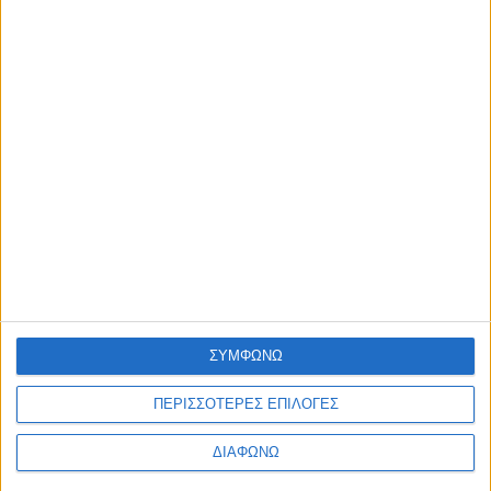
admin
-
6 Αυγούστου, 2026
ΕΠΙΚΑΙΡΟΤΗΤΑ
Έργα 7 εκ. στη Λευκάδα από το Ταμείο Ανάκαμψης
admin
-
6 Αυγούστου, 2026
ΕΠΙΚΑΙΡΟΤΗΤΑ
Με επιτυχία πραγματοποιήθηκε η 2η Ψηφιακή Συνάντηση
του DigiWest!
admin
-
6 Αυγούστου, 2026
ΠΟΛΙΤΙΣΜΟΣ
Η Φωτεινή Δάρρα στη Ναύπακτο με «Έναν Ουρανό
Τραγούδια!»
admin
-
6 Αυγούστου, 2026
Φόρτωση περισσοτέρων
ΣΥΜΦΩΝΩ
ΑΦΗΣΤΕ ΜΙΑ ΑΠΑΝΤΗΣΗ
ΠΕΡΙΣΣΟΤΕΡΕΣ ΕΠΙΛΟΓΕΣ
Σχόλιο:
ΔΙΑΦΩΝΩ