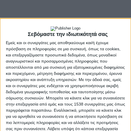
Σεβόμαστε την ιδιωτικότητά σας
Εμείς και οι συνεργάτες μας αποθηκεύουμε και/ή έχουμε
πρόσβαση σε πληροφορίες σε μια συσκευή, όπως τα cookies,
και επεξεργαζόμαστε προσωπικά δεδομένα, όπως μοναδικοί
αναγνωριστικοί και προσαρμοσμένες πληροφορίες που
αποστέλλονται από μια συσκευή για εξατομικευμένες διαφημίσεις
και περιεχόμενο, μέτρηση διαφήμισης και περιεχομένου, έρευνα
ακροατηρίου και ανάπτυξη υπηρεσιών.
Με την άδειά σας, εμείς
και οι συνεργάτες μας ενδέχεται να χρησιμοποιήσουμε ακριβή
δεδομένα γεωγραφικής τοποθεσίας και ταυτοποίησης μέσω
σάρωσης συσκευών. Μπορείτε να κάνετε κλικ για να συναινέσετε
στην επεξεργασία από εμάς και τους 1538 συνεργάτες μας όπως
- Advertisement -
περιγράφεται παραπάνω. Εναλλακτικά, μπορείτε να κάνετε κλικ
για να αρνηθείτε να συναινέσετε ή να αποκτήσετε πρόσβαση σε
πιο λεπτομερείς πληροφορίες και να αλλάξετε τις προτιμήσεις
σας πριν συναινέσετε.
Λάβετε υπόψη ότι κάποια επεξεργασία
Πένθος σκορπά η είδηση του θανάτου του αντιδημάρχου