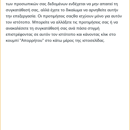
των προσωπικών σας δεδομένων ενδέχεται να μην απαιτεί τη
Έργων-Στρατηγικού Σχεδιασμού του Δήμου Ι.Π.
συγκατάθεσή σας, αλλά έχετε το δικαίωμα να αρνηθείτε αυτήν
Μεσολογγίου, Μιχάλη Μπιλάλη, ο οποίος έφυγε από την
την επεξεργασία. Οι προτιμήσεις σαςθα ισχύουν μόνο για αυτόν
ζωή στα 49 του χρόνια.
τον ιστότοπο. Μπορείτε να αλλάξετε τις προτιμήσεις σας ή να
ανακαλέσετε τη συγκατάθεσή σας ανά πάσα στιγμή
Ο εκλιπών αντιμετώπιζε με μεγάλη γενναιότητα την «επάρατη»
επιστρέφοντας σε αυτόν τον ιστότοπο και κάνοντας κλικ στο
νόσο τα τελευταία χρόνια.
κουμπί "Απορρήτου" στο κάτω μέρος της ιστοσελίδας.
Δυστυχώς, στην «μάχη» αυτή δεν κατόρθωσε να βγει νικητής.
Ήταν αστυνομικός στο επάγγελμα, ενώ επί σειρά ετών
εκλεγόταν δημοτικός σύμβουλος στον Δήμο Μεσολογγίου,
κατέχοντας τα τελευταία δύο χρόνια θέση αντιδημάρχου.
Είχε διατελέσει πρόεδρος της ΑΕ Μεσολογγίου.
Η εξόδιος ακολουθία θα τελεστεί στις 11:00 το πρωί, αύριο
23/8, στον Ιερό Ναό Αγίου Παντελεήμονα Μεσολογγίου.
- Advertisement -
LATEST NEWS