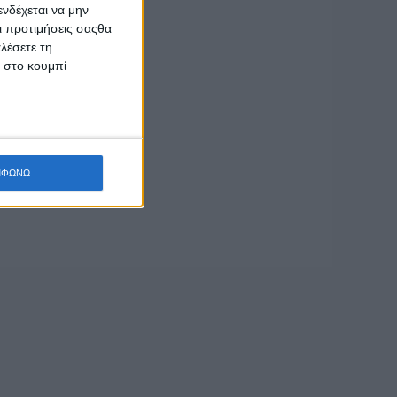
νδέχεται να μην
Οι προτιμήσεις σαςθα
λέσετε τη
κ στο κουμπί
σέας
ήταν αρχάριοι
σιασμένοι από την
ΜΦΩΝΩ
ο. Ευχαριστούμε