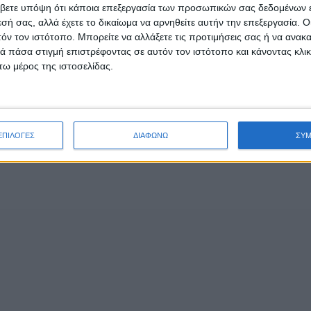
βετε υπόψη ότι κάποια επεξεργασία των προσωπικών σας δεδομένων ε
- Advertisement -
εσή σας, αλλά έχετε το δικαίωμα να αρνηθείτε αυτήν την επεξεργασία. 
τόν τον ιστότοπο. Μπορείτε να αλλάξετε τις προτιμήσεις σας ή να ανακα
 πάσα στιγμή επιστρέφοντας σε αυτόν τον ιστότοπο και κάνοντας κλι
ω μέρος της ιστοσελίδας.
υ πραγματοποιήθηκε στα Ιωάννινα συμμετείχε ο ΑΣ Θη
ς εξαιρετικές εμφανίσεις. Οι αθλητές που συμμετείχαν 
ους. Οι γονείς που συνόδευσαν την ομάδα έμειναν ενθου
ΕΠΙΛΟΓΕΣ
ΔΙΑΦΩΝΩ
ΣΥ
.
 διακρίσεις τους αλλά και τον προπονητή Κακαρέλη Νίκ
ρεται σε ενημέρωση του Συλλόγου.