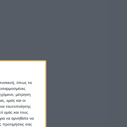
 συσκευή, όπως τα
προσαρμοσμένες
ιεχόμενο, μέτρηση
ς, εμείς και οι
και ταυτοποίησης
ό εμάς και τους
ια να αρνηθείτε να
ς προτιμήσεις σας