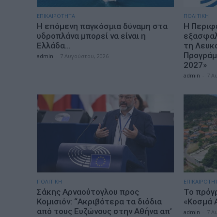
ΕΠΙΚΑΙΡΟΤΗΤΑ
ΠΟΛΙΤΙΚΗ
Η επόμενη παγκόσμια δύναμη στα
Η Περιφ
υδροπλάνα μπορεί να είναι η
εξασφαλί
Ελλάδα…
τη Λευκ
Προγράμ
admin
-
7 Αυγούστου, 2026
2027»
admin
-
7 Α
ΠΟΛΙΤΙΚΗ
ΕΠΙΚΑΙΡΟΤΗ
Σάκης Αρναούτογλου προς
Το πρόγ
Κομισιόν: “Ακριβότερα τα διόδια
«Κοσμά 
από τους Ευζώνους στην Αθήνα απ’
admin
-
7 Α