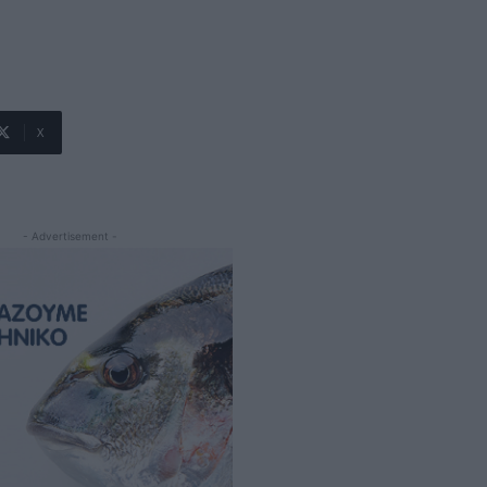
X
- Advertisement -