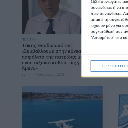
1538 συνεργάτες μας
συναινέσετε ή να απ
πριν συναινέσετε.
Λά
απαιτεί τη συγκατάθ
ισχύουν μόνο για αυ
συγκατάθεσή σας ανά
"Απορρήτου" στο κάτ
ΠΟΛΙΤΙΚΗ
ΕΠΙΚΑΙΡΟΤΗ
Τάκης Θεοδωρικάκος:
ΣΑΕΚ Αγρ
«Συμβάλλουμε στην εθνική
ειδικότη
ασφάλεια της πατρίδας μας με νέο
έτος 20
αναπτυξιακό καθεστώς για την
admin
-
7 Α
ΠΕΡΙΣΣΟΤΕΡΕΣ 
Άμυνα»
admin
-
7 Αυγούστου, 2026