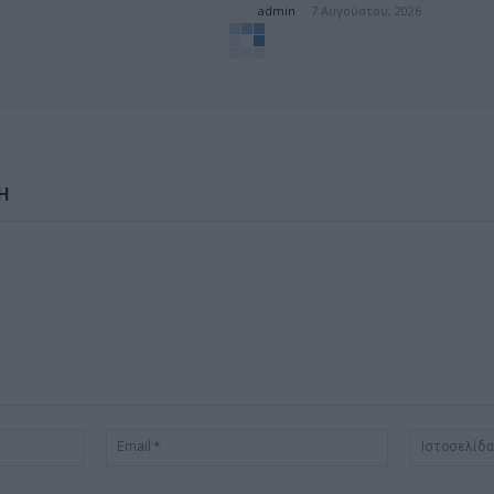
admin
-
7 Αυγούστου, 2026
Η
Όνομα:*
Email:*