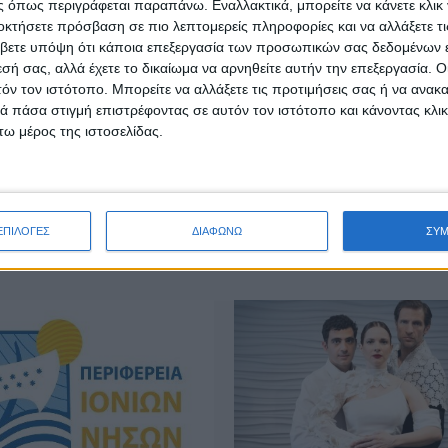
 όπως περιγράφεται παραπάνω. Εναλλακτικά, μπορείτε να κάνετε κλικ γ
οκτήσετε πρόσβαση σε πιο λεπτομερείς πληροφορίες και να αλλάξετε τι
βετε υπόψη ότι κάποια επεξεργασία των προσωπικών σας δεδομένων ε
εσή σας, αλλά έχετε το δικαίωμα να αρνηθείτε αυτήν την επεξεργασία. 
τόν τον ιστότοπο. Μπορείτε να αλλάξετε τις προτιμήσεις σας ή να ανακα
 πάσα στιγμή επιστρέφοντας σε αυτόν τον ιστότοπο και κάνοντας κλι
ω μέρος της ιστοσελίδας.
ΤΑ
ΕΠΙΚΑΙΡΟΤΗΤΑ
ινίου: Δέκα νέες
Ζάκυνθος: Τι απαντά η ΕΛΑ
τες για το εκπαιδευτικό
τους 8 βιασμούς τουριστρ
26-2027
«Μόνο 3 περιστατικά έχου
καταγγελθεί»
υγούστου, 2026
ΕΠΙΛΟΓΕΣ
ΔΙΑΦΩΝΩ
ΣΥ
admin
-
7 Αυγούστου, 2026