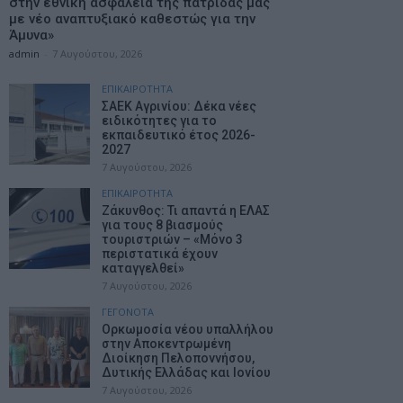
στην εθνική ασφάλεια της πατρίδας μας
με νέο αναπτυξιακό καθεστώς για την
Άμυνα»
admin
-
7 Αυγούστου, 2026
ΕΠΙΚΑΙΡΟΤΗΤΑ
ΣΑΕΚ Αγρινίου: Δέκα νέες
ειδικότητες για το
εκπαιδευτικό έτος 2026-
2027
7 Αυγούστου, 2026
ΕΠΙΚΑΙΡΟΤΗΤΑ
Ζάκυνθος: Τι απαντά η ΕΛΑΣ
για τους 8 βιασμούς
τουριστριών – «Μόνο 3
περιστατικά έχουν
καταγγελθεί»
7 Αυγούστου, 2026
ΓΕΓΟΝΟΤΑ
Ορκωμοσία νέου υπαλλήλου
στην Αποκεντρωμένη
Διοίκηση Πελοποννήσου,
Δυτικής Ελλάδας και Ιονίου
7 Αυγούστου, 2026