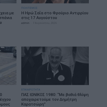
ΠΟΛΙΤΙΣΜΟΣ
χεια με
Η Ηρώ Σαΐα στο Φρούριο Αντιρρίου
σπάνια
στις 17 Αυγούστου
υ
admin
-
7 Αυγούστου, 2026
ΕΠΙΚΑΙΡΟΤΗΤΑ
10
ΠΑΣ ΙΩΝΙΚΟΣ 1980: “Mε βαθιά θλίψη
λέγχου
αποχαιρετούμε τον Δημήτρη
όμους
Καρατσώρη”