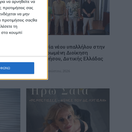
ια να αρνηθείτε να
ς προτιμήσεις σας
νδέχεται να μην
Οι προτιμήσεις σαςθα
λέσετε τη
κ στο κουμπί
ΓΕΓΟΝΟΤΑ
Σ για
Ορκωμοσία νέου υπαλλήλου στην
ιών –
Αποκεντρωμένη Διοίκηση
ν
Πελοποννήσου, Δυτικής Ελλάδας
και Ιονίου
ΜΦΩΝΩ
admin
-
7 Αυγούστου, 2026