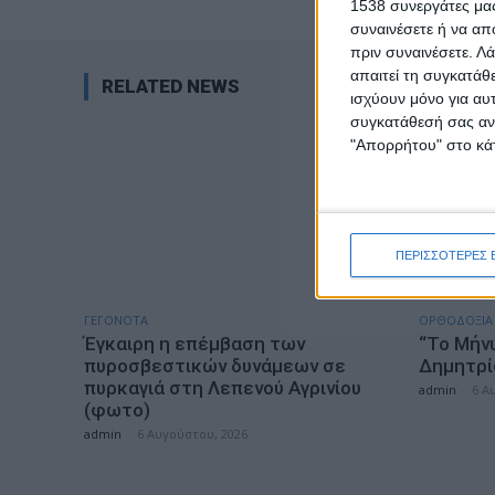
1538 συνεργάτες μας
συναινέσετε ή να απ
πριν συναινέσετε.
Λά
απαιτεί τη συγκατάθ
RELATED NEWS
ισχύουν μόνο για αυ
συγκατάθεσή σας ανά
"Απορρήτου" στο κάτ
ΠΕΡΙΣΣΟΤΕΡΕΣ 
ΓΕΓΟΝΟΤΑ
ΟΡΘΟΔΟΞΙΑ
Έγκαιρη η επέμβαση των
“Το Μήνυ
πυροσβεστικών δυνάμεων σε
Δημητρί
πυρκαγιά στη Λεπενού Αγρινίου
admin
-
6 Α
(φωτο)
admin
-
6 Αυγούστου, 2026