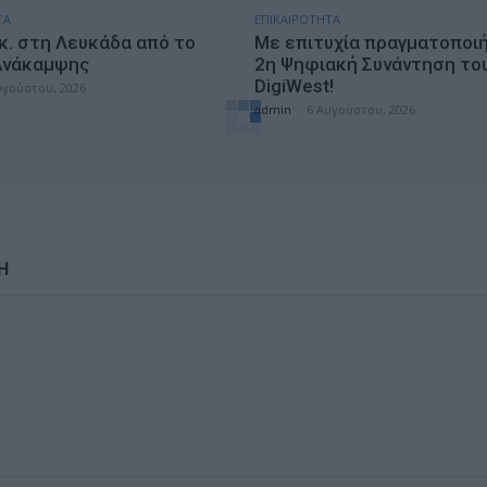
ΤΑ
ΕΠΙΚΑΙΡΟΤΗΤΑ
κ. στη Λευκάδα από το
Με επιτυχία πραγματοποι
Ανάκαμψης
2η Ψηφιακή Συνάντηση το
DigiWest!
υγούστου, 2026
admin
-
6 Αυγούστου, 2026
Η