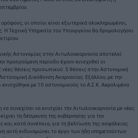
επτεμβρίου.
η ορόφους, οι οποίοι είναι εξωτερικά ολοκληρωμένοι,
. Η Τεχνική Υπηρεσία του Υπουργείου θα δρομολογήσει
κτιρίου.
νικής Αστυνομίας στην Αιτωλοακαρνανία αποτελεί
ην προηγούμενη περίοδο έχουν ενισχυθεί οι
2 νέες θέσεις προσωπικού: 5 θέσεις στην Αστυνομική
Αστυνομική Διεύθυνση Ακαρνανίας. Εξάλλου, με την
ενισχύθηκε με 10 αστυνομικούς το Α.Σ.Κ. Αερολιμένα
 να συνεχίσει να ενισχύει την Αιτωλοακαρνανία με νέες
είχνει τη δέσμευση της κυβέρνησης για την
 και, κατά συνέπεια, για τη βελτίωση της ασφάλειας
κη αυτή ενδυναμώνει το έργο των ήδη υπηρετούντων