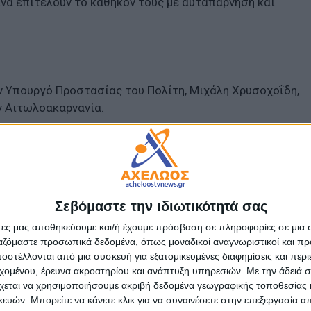
νά επιτελούν το καθήκον τους με αυταπάρνηση και
ν Υπουργό Προστασίας του Πολίτη, Μιχάλη Χρυσοχοΐδη,
ην Αιτωλοακαρνανία.
 αξιοπρεπής στέγαση των υπηρεσιών της Ελληνικής
 Στεκόμαστε σταθερά δίπλα στους ανθρώπους των
νουν τον καλύτερο τους εαυτό για όλους μας. Η
τηρίζει την περιφέρεια και ενισχύει την επιχειρησιακή
Σεβόμαστε την ιδιωτικότητά σας
ε την προσπάθεια για τη διαρκή ενδυνάμωση των
άτες μας αποθηκεύουμε και/ή έχουμε πρόσβαση σε πληροφορίες σε μια
ώστε να ενισχύουμε το αίσθημα ασφάλειας και να
ργαζόμαστε προσωπικά δεδομένα, όπως μοναδικοί αναγνωριστικοί και 
λιτών μας.»
στέλλονται από μια συσκευή για εξατομικευμένες διαφημίσεις και περ
εχομένου, έρευνα ακροατηρίου και ανάπτυξη υπηρεσιών.
Με την άδειά σα
χεται να χρησιμοποιήσουμε ακριβή δεδομένα γεωγραφικής τοποθεσίας 
- Advertisement -
ών. Μπορείτε να κάνετε κλικ για να συναινέσετε στην επεξεργασία απ