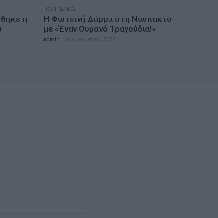
ΠΟΛΙΤΙΣΜΟΣ
ήθηκε η
Η Φωτεινή Δάρρα στη Ναύπακτο
υ
με «Έναν Ουρανό Τραγούδια!»
admin
-
6 Αυγούστου, 2026