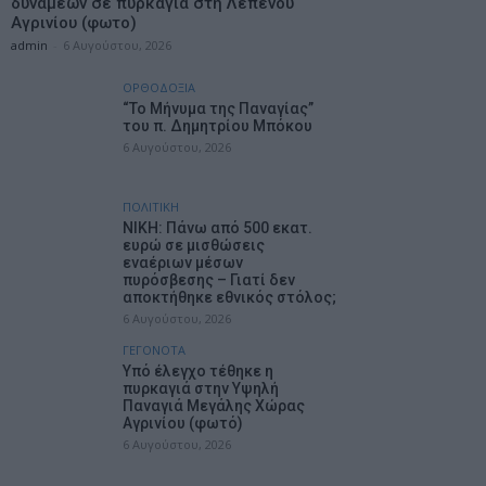
δυνάμεων σε πυρκαγιά στη Λεπενού
Αγρινίου (φωτο)
admin
-
6 Αυγούστου, 2026
ΟΡΘΟΔΟΞΙΑ
“Το Μήνυμα της Παναγίας”
του π. Δημητρίου Μπόκου
6 Αυγούστου, 2026
ΠΟΛΙΤΙΚΗ
ΝΙΚΗ: Πάνω από 500 εκατ.
ευρώ σε μισθώσεις
εναέριων μέσων
πυρόσβεσης – Γιατί δεν
αποκτήθηκε εθνικός στόλος;
6 Αυγούστου, 2026
ΓΕΓΟΝΟΤΑ
Υπό έλεγχο τέθηκε η
πυρκαγιά στην Υψηλή
Παναγιά Μεγάλης Χώρας
Αγρινίου (φωτό)
6 Αυγούστου, 2026