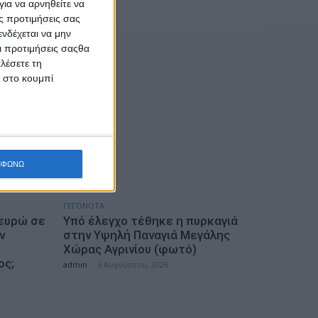
ια να αρνηθείτε να
ς προτιμήσεις σας
νδέχεται να μην
Οι προτιμήσεις σαςθα
λέσετε τη
κ στο κουμπί
ΜΦΩΝΩ
ΓΕΓΟΝΟΤΑ
 ευρώ σε
Υπό έλεγχο τέθηκε η πυρκαγιά
ν
στην Υψηλή Παναγιά Μεγάλης
Χώρας Αγρινίου (φωτό)
ος;
admin
-
6 Αυγούστου, 2026