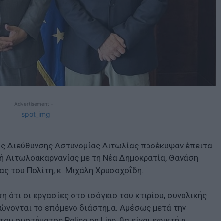
- Advertisement -
της Διεύθυνσης Αστυνομίας Αιτωλίας προέκυψαν έπειτα
ή Αιτωλοακαρνανίας με τη Νέα Δημοκρατία, Θανάση
ς του Πολίτη, κ. Μιχάλη Χρυσοχοΐδη.
 ότι οι εργασίες στο ισόγειο του κτιρίου, συνολικής
ρώνονται το επόμενο διάστημα. Αμέσως μετά την
ου συστήματος Police on Line, θα είναι εφικτή η