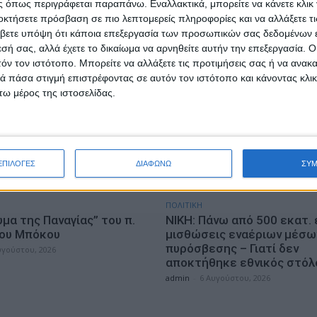
 όπως περιγράφεται παραπάνω. Εναλλακτικά, μπορείτε να κάνετε κλικ γ
οκτήσετε πρόσβαση σε πιο λεπτομερείς πληροφορίες και να αλλάξετε τι
βετε υπόψη ότι κάποια επεξεργασία των προσωπικών σας δεδομένων ε
εσή σας, αλλά έχετε το δικαίωμα να αρνηθείτε αυτήν την επεξεργασία. 
τόν τον ιστότοπο. Μπορείτε να αλλάξετε τις προτιμήσεις σας ή να ανακα
 πάσα στιγμή επιστρέφοντας σε αυτόν τον ιστότοπο και κάνοντας κλι
ω μέρος της ιστοσελίδας.
ΕΠΙΛΟΓΕΣ
ΔΙΑΦΩΝΩ
ΣΥ
ΠΟΛΙΤΙΚΗ
μα της Παναγίας” του π.
ΝΙΚΗ: Πάνω από 500 εκατ.
ου Μπόκου
μισθώσεις εναέριων μέσω
πυρόσβεσης – Γιατί δεν
υγούστου, 2026
αποκτήθηκε εθνικός στόλ
admin
-
6 Αυγούστου, 2026