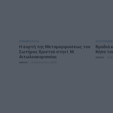
ΕΠΙΚΑΙΡΟΤΗΤΑ
ΠΟΛΙΤΙΣΜΟΣ
Η εορτή της Μεταμορφώσεως του
Βραδιά 
Σωτήρος Χριστού στην Ι. Μ.
Κήπο το
Αιτωλοακαρνανίας
admin
-
6 Α
admin
-
6 Αυγούστου, 2026