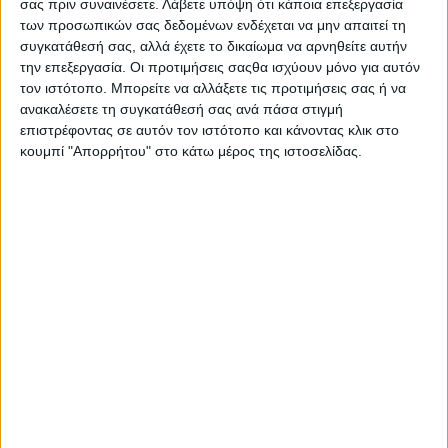
σας πριν συναινέσετε.
Λάβετε υπόψη ότι κάποια επεξεργασία
των προσωπικών σας δεδομένων ενδέχεται να μην απαιτεί τη
συγκατάθεσή σας, αλλά έχετε το δικαίωμα να αρνηθείτε αυτήν
την επεξεργασία. Οι προτιμήσεις σαςθα ισχύουν μόνο για αυτόν
τον ιστότοπο. Μπορείτε να αλλάξετε τις προτιμήσεις σας ή να
- Advertisement -
ανακαλέσετε τη συγκατάθεσή σας ανά πάσα στιγμή
επιστρέφοντας σε αυτόν τον ιστότοπο και κάνοντας κλικ στο
κουμπί "Απορρήτου" στο κάτω μέρος της ιστοσελίδας.
Τελετή Αναγόρευσης του Δρος Ευάγγελου Ευμορφόπουλου,
Κτηνίατρου – Τεχνολόγου Αλιευμάτων,
σε Επίτιμο Διδάκτορα
του Τμήματος Αλιείας και Υδατοκαλλιεργειών του
Πανεπιστημίου Πατρών που θα πραγματοποιηθεί
την Τετάρτη
5 Νοεμβρίου 2025 και ώρα 12:00
στην Αίθουσα Τελετών
«Οδυσσέας Ελύτης» του Πανεπιστημίου Πατρών (Κτίριο
Διοίκησης, Πανεπιστημιούπολη Ρίου)
ΠΡΟΣΚΛΗΣΗ Ευμορφόπουλου
- Advertisement -
LATEST NEWS