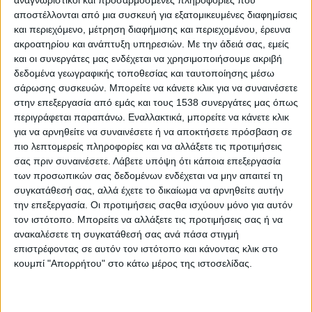
αναγνωριστικοί και προσαρμοσμένες πληροφορίες που
αποστέλλονται από μια συσκευή για εξατομικευμένες διαφημίσεις
Τη νέα εφαρμογή «
PosoKanei
»
παρουσίασαν σήμερα (17
και περιεχόμενο, μέτρηση διαφήμισης και περιεχομένου, έρευνα
Ιουνίου) σε κοινή συνέντευξη τύπου στο Υπουργείο
ακροατηρίου και ανάπτυξη υπηρεσιών.
Με την άδειά σας, εμείς
Ψηφιακής Διακυβέρνησης και Τεχνητής Νοημοσύνης, οι
και οι συνεργάτες μας ενδέχεται να χρησιμοποιήσουμε ακριβή
Υπουργοί Ανάπτυξης
Τάκης Θεοδωρικάκος
, Ψηφιακής
δεδομένα γεωγραφικής τοποθεσίας και ταυτοποίησης μέσω
Διακυβέρνησης και Τεχνητής Νοημοσύνης
Δημήτρης
σάρωσης συσκευών. Μπορείτε να κάνετε κλικ για να συναινέσετε
στην επεξεργασία από εμάς και τους 1538 συνεργάτες μας όπως
Παπαστεργίου
, η Διοικήτρια της Ανεξάρτητης Αρχής
περιγράφεται παραπάνω. Εναλλακτικά, μπορείτε να κάνετε κλικ
Εποπτείας της Αγοράς και Προστασίας του Καταναλωτή
για να αρνηθείτε να συναινέσετε ή να αποκτήσετε πρόσβαση σε
Δέσποινα Τσαγγάρη
και ο συνιδρυτής και Διευθύνων
πιο λεπτομερείς πληροφορίες και να αλλάξετε τις προτιμήσεις
Σύμβουλος της εταιρείας «Keyvoto» που την ανέπτυξε,
σας πριν συναινέσετε.
Λάβετε υπόψη ότι κάποια επεξεργασία
Γιώργος Παπαδημητρίου
.
των προσωπικών σας δεδομένων ενδέχεται να μην απαιτεί τη
συγκατάθεσή σας, αλλά έχετε το δικαίωμα να αρνηθείτε αυτήν
Το «PosoKanei» δίνει στον καταναλωτή τη δυνατότητα, με
την επεξεργασία. Οι προτιμήσεις σαςθα ισχύουν μόνο για αυτόν
εύκολο και αξιόπιστο τρόπο, να αναζητά προϊόντα στα
τον ιστότοπο. Μπορείτε να αλλάξετε τις προτιμήσεις σας ή να
σούπερ μάρκετ, να συγκρίνει τιμές ανά αλυσίδα, να
ανακαλέσετε τη συγκατάθεσή σας ανά πάσα στιγμή
δημιουργεί τις προσωπικές του λίστες αγορών και να
επιστρέφοντας σε αυτόν τον ιστότοπο και κάνοντας κλικ στο
κουμπί "Απορρήτου" στο κάτω μέρος της ιστοσελίδας.
βλέπει το πραγματικό κόστος του ψηφιακού καλαθιού ή
των καλαθιών του, πριν επισκεφθεί το κατάστημα. Οι
καταναλωτές μπορούν είτε να κατεβάσουν την εφαρμογή