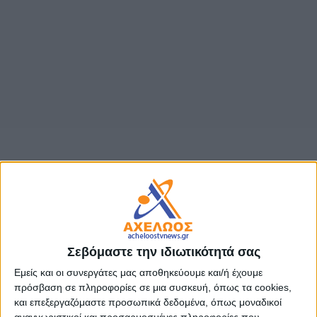
- Advertisement -
Δημήτρης Παπαστεργίου: Η τεχνολογία δίνει πραγματικές
λύσεις σε πραγματικά προβλήματα. Και η ακρίβεια είναι
ένα από τα σημαντικότερα
Το νέο ψηφιακό εργαλείο «PosoKanei» για τη σύγκριση
των τιμών στις αλυσίδες τροφίμων παρουσίασαν οι
Σεβόμαστε την ιδιωτικότητά σας
Υπουργοί Ανάπτυξης και Ψηφιακής Διακυβέρνησης
Εμείς και οι συνεργάτες μας αποθηκεύουμε και/ή έχουμε
πρόσβαση σε πληροφορίες σε μια συσκευή, όπως τα cookies,
Κοινό Δελτίο Τύπου των Υπουργείων Ανάπτυξης και
και επεξεργαζόμαστε προσωπικά δεδομένα, όπως μοναδικοί
Ψηφιακής Διακυβέρνησης και Τεχνητής Νοημοσύνης