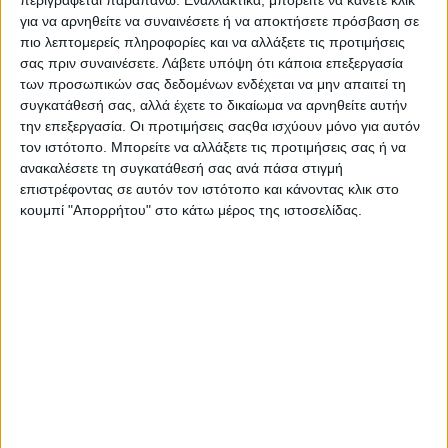
για να αρνηθείτε να συναινέσετε ή να αποκτήσετε πρόσβαση σε
πιο λεπτομερείς πληροφορίες και να αλλάξετε τις προτιμήσεις
σας πριν συναινέσετε.
Λάβετε υπόψη ότι κάποια επεξεργασία
- Advertisement -
των προσωπικών σας δεδομένων ενδέχεται να μην απαιτεί τη
συγκατάθεσή σας, αλλά έχετε το δικαίωμα να αρνηθείτε αυτήν
την επεξεργασία. Οι προτιμήσεις σαςθα ισχύουν μόνο για αυτόν
τον ιστότοπο. Μπορείτε να αλλάξετε τις προτιμήσεις σας ή να
Οι εκλογές για την ανάδειξη των Μελών της Κεντρικής
ανακαλέσετε τη συγκατάθεσή σας ανά πάσα στιγμή
Επιτροπής του ΣΥΡΙΖΑ- Προοδευτική Συμμαχία θα
επιστρέφοντας σε αυτόν τον ιστότοπο και κάνοντας κλικ στο
διεξαχθούν την Κυριακή 29 Ιουνίου 2025.
κουμπί "Απορρήτου" στο κάτω μέρος της ιστοσελίδας.
Στο πλαίσιο αυτό, ο ΣΥΡΙΖΑ Μεσολογγίου εξέδωσε σχετική
ενημέρωση, στην οποία αναφέρει:
«Η ψηφοφορία θα διαρκέσει από ώρα 10.00 π.μ. έως ώρα
7.00 μ.μ..
Όλα τα μέλη του ΣΥΡΙΖΑ-ΠΣ που έχουν εγγραφεί πριν την 16η
Μαΐου 2025 μπορούν να ψηφίσουν, για την εκλογή των μελών
της Κεντρικής Επιτροπής, είτε ψηφιακά, είτε με φυσική
παρουσία στα εκλογικά τμήματα.