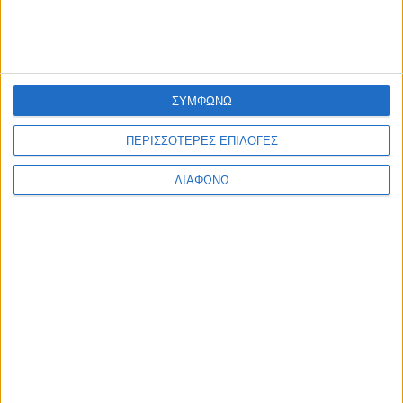
ΕΠΙΚΑΙΡΟΤΗΤΑ
Σε πλήρη λειτουργία από 10 Αυγούστου, το σύστημα ελέγχ
πρόσβασης στους πεζοδρόμους
admin
-
7 Αυγούστου, 2026
ΕΠΙΚΑΙΡΟΤΗΤΑ
ΣΥΜΦΩΝΩ
ΠΑΣ ΙΩΝΙΚΟΣ 1980: “Mε βαθιά θλίψη αποχαιρετούμε τον
Δημήτρη Καρατσώρη”
ΠΕΡΙΣΣΟΤΕΡΕΣ ΕΠΙΛΟΓΕΣ
admin
-
7 Αυγούστου, 2026
Φόρτωση περισσοτέρων
ΔΙΑΦΩΝΩ
ΑΦΗΣΤΕ ΜΙΑ ΑΠΑΝΤΗΣΗ
Σχόλιο:
εισάγετε το σχόλιό σας!
Όνομα:*