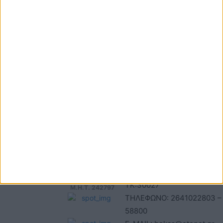
ΕΠΙΚΟΙΝΩΝΙΑ
ΤΑΥΤΟΤΗΤΑ
Τηλέφωνα: 26410
ΑΝΩΝΥΜΗ ΕΤΑΙΡΕΙΑ
22803 - 58800
ΕΠΩΝΥΜΙΑ: Γ. ΜΠΟΚΑΣ & Σ
Email:
Α.Ε – ΑΧΕΛΩΟΣ TV
bokas@otenet.gr,
ΑΦΜ: 094300499 – ΔΟΥ
info@axeloostv.gr
ΑΓΡΙΝΙΟΥ
Φαξ: 26410
ΑΡΙΘΜΟΣ ΓΕΜΗ: 02734051
23894
ΤΙΤΛΟΣ
ΙΣΤΟΣΕΛΙΔΑΣ:acheloostvne
ΕΔΡΑ-ΔΙΕΥΘΥΝΣΗ: ΚΑΒΑΦΗ
Μέλος του
ΑΓ. ΚΩΝ/ΝΟΣ, ΑΓΡΙΝΙΟ ,
ΤΚ:30027
Μ.Η.Τ. 242797
ΤΗΛΕΦΩΝΟ: 2641022803 –
58800