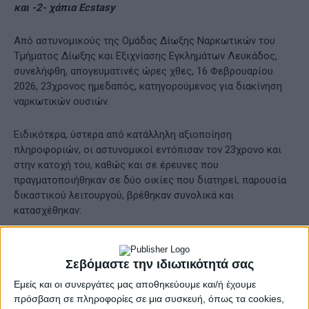
και -2- χάπια Ecstasy
Από αστυνομικούς της Ομάδας Δίωξης Ναρκωτικών του
Τμήματος Δίωξης και Εξιχνίασης Εγκλημάτων Λευκάδος,
συνελήφθη, απογευματινές ώρες χθες, 16 Φεβρουαρίου
2026, 23χρονος ημεδαπός, κατηγορούμενος για διακίνηση
ναρκωτικών ουσιών.
Ειδικότερα, ύστερα από κατάλληλη αξιοποίηση
πληροφοριών, οι αστυνομικοί εντόπισαν τον 23χρονο και
στην κατοχή του, καθώς και σε έρευνες που
πραγματοποιήθηκαν σε δύο οικίες που διατηρεί, παρουσία
δικαστικού λειτουργού, βρέθηκαν συνολικά και
κατασχέθηκαν:
-84,5- γραμμάρια ακατέργαστης κάνναβης,
-2- χάπια Ecstasy και
Σεβόμαστε την ιδιωτικότητά σας
-1- κινητό τηλέφωνο
Εμείς και οι συνεργάτες μας αποθηκεύουμε και/ή έχουμε
πρόσβαση σε πληροφορίες σε μια συσκευή, όπως τα cookies,
Ο συλληφθείς οδηγήθηκε στον κ. Εισαγγελέα