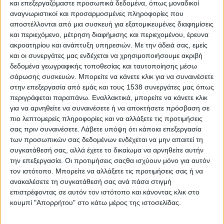
και επεξεργαζόμαστε προσωπικά δεδομένα, όπως μοναδικοί
Πλημμελειοδικών Λευκάδος.
αναγνωριστικοί και προσαρμοσμένες πληροφορίες που
αποστέλλονται από μια συσκευή για εξατομικευμένες διαφημίσεις
και περιεχόμενο, μέτρηση διαφήμισης και περιεχομένου, έρευνα
- Advertisement -
ακροατηρίου και ανάπτυξη υπηρεσιών.
Με την άδειά σας, εμείς
και οι συνεργάτες μας ενδέχεται να χρησιμοποιήσουμε ακριβή
δεδομένα γεωγραφικής τοποθεσίας και ταυτοποίησης μέσω
σάρωσης συσκευών. Μπορείτε να κάνετε κλικ για να συναινέσετε
LATEST NEWS
στην επεξεργασία από εμάς και τους 1538 συνεργάτες μας όπως
ΟΡΘΟΔΟΞΙΑ
περιγράφεται παραπάνω. Εναλλακτικά, μπορείτε να κάνετε κλικ
Αντάμωμα απανταχού
για να αρνηθείτε να συναινέσετε ή να αποκτήσετε πρόσβαση σε
Αργυροπηγαδιτών
πιο λεπτομερείς πληροφορίες και να αλλάξετε τις προτιμήσεις
admin
-
8 Αυγούστου, 2026
σας πριν συναινέσετε.
Λάβετε υπόψη ότι κάποια επεξεργασία
των προσωπικών σας δεδομένων ενδέχεται να μην απαιτεί τη
συγκατάθεσή σας, αλλά έχετε το δικαίωμα να αρνηθείτε αυτήν
ΕΠΙΚΑΙΡΟΤΗΤΑ
την επεξεργασία. Οι προτιμήσεις σαςθα ισχύουν μόνο για αυτόν
-4- συλλήψεις για κατοχή
τον ιστότοπο. Μπορείτε να αλλάξετε τις προτιμήσεις σας ή να
ναρκωτικών ουσιών σε Λευκάδα και
ανακαλέσετε τη συγκατάθεσή σας ανά πάσα στιγμή
Κέρκυρα
επιστρέφοντας σε αυτόν τον ιστότοπο και κάνοντας κλικ στο
admin
-
8 Αυγούστου, 2026
κουμπί "Απορρήτου" στο κάτω μέρος της ιστοσελίδας.
ΠΟΛΙΤΙΚΗ
Σάκης Αρναούτογλου: Όταν η