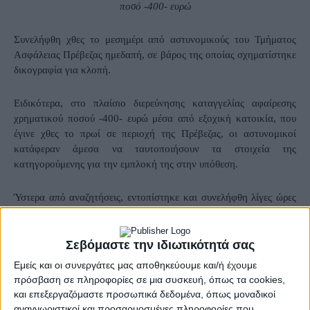
ποσό -400- ευρώ
Συνελήφθη χθες το μεσημέρι από αστυνομικούς του Τμήματος
Ασφάλειας Πρέβεζας ημεδαπή, σε βάρος της οποίας σχηματίστηκε
δικογραφία για κλοπή.
Ειδικότερα, στο πλαίσιο διερεύνησης καταγγελίας αφαίρεσης
χρηματικού ποσού -400- ευρώ μέσα από εξοχική κατοικία, που
έγινε χθες το πρωί σε περιοχή της Πρέβεζας, οι αστυνομικοί
κατάφεραν άμεσα να ταυτοποιήσουν τα στοιχεία της
κατηγορούμενης για την εμπλοκή της στην υπόθεση.
Ύστερα από αναζητήσεις, εντοπίστηκε και συνελήφθη λίγες ώρες
αργότερα και οδηγήθηκε στον κ. Εισαγγελέα Πλημμελειοδικών
Πρέβεζας.
Σεβόμαστε την ιδιωτικότητά σας
Εμείς και οι συνεργάτες μας αποθηκεύουμε και/ή έχουμε
- Advertisement -
πρόσβαση σε πληροφορίες σε μια συσκευή, όπως τα cookies,
και επεξεργαζόμαστε προσωπικά δεδομένα, όπως μοναδικοί
αναγνωριστικοί και προσαρμοσμένες πληροφορίες που