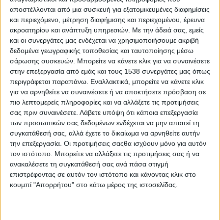
LATEST NEWS
αποστέλλονται από μια συσκευή για εξατομικευμένες διαφημίσεις
και περιεχόμενο, μέτρηση διαφήμισης και περιεχομένου, έρευνα
ΕΠΙΚΑΙΡΟΤΗΤΑ
ακροατηρίου και ανάπτυξη υπηρεσιών.
Με την άδειά σας, εμείς
Δυτική Ελλάδα: Ο απολογισμός του
και οι συνεργάτες μας ενδέχεται να χρησιμοποιήσουμε ακριβή
Ιουλίου κατέγραψε 42 τροχαία
δεδομένα γεωγραφικής τοποθεσίας και ταυτοποίησης μέσω
ατυχήματα και 3.757 παραβάσεις
σάρωσης συσκευών. Μπορείτε να κάνετε κλικ για να συναινέσετε
admin
-
5 Αυγούστου, 2026
στην επεξεργασία από εμάς και τους 1538 συνεργάτες μας όπως
περιγράφεται παραπάνω. Εναλλακτικά, μπορείτε να κάνετε κλικ
ΕΠΙΚΑΙΡΟΤΗΤΑ
για να αρνηθείτε να συναινέσετε ή να αποκτήσετε πρόσβαση σε
Mνημόσυνο στη Γαβαλού για τα
πιο λεπτομερείς πληροφορίες και να αλλάξετε τις προτιμήσεις
θύματα της Γερμανικής Κατοχής στη
σας πριν συναινέσετε.
Λάβετε υπόψη ότι κάποια επεξεργασία
Μακρυνεία
των προσωπικών σας δεδομένων ενδέχεται να μην απαιτεί τη
admin
-
5 Αυγούστου, 2026
συγκατάθεσή σας, αλλά έχετε το δικαίωμα να αρνηθείτε αυτήν
ΕΠΙΚΑΙΡΟΤΗΤΑ
την επεξεργασία. Οι προτιμήσεις σαςθα ισχύουν μόνο για αυτόν
Η ΕΛΟΠΥ συμμετείχε στην Ειδική
τον ιστότοπο. Μπορείτε να αλλάξετε τις προτιμήσεις σας ή να
Μόνιμη Επιτροπή Περιφερειών της
ανακαλέσετε τη συγκατάθεσή σας ανά πάσα στιγμή
Βουλής των Ελλήνων
επιστρέφοντας σε αυτόν τον ιστότοπο και κάνοντας κλικ στο
admin
-
5 Αυγούστου, 2026
κουμπί "Απορρήτου" στο κάτω μέρος της ιστοσελίδας.
ΠΟΛΙΤΙΚΗ
Έπεσαν οι υπογραφές για την
ηλεκτρική διασύνδεση Ελλάδας –