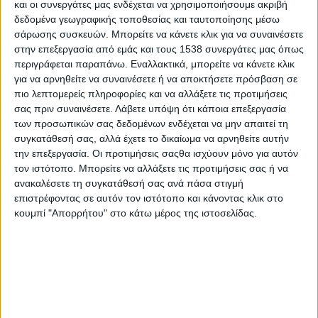
και οι συνεργάτες μας ενδέχεται να χρησιμοποιήσουμε ακριβή
δεδομένα γεωγραφικής τοποθεσίας και ταυτοποίησης μέσω
σάρωσης συσκευών. Μπορείτε να κάνετε κλικ για να συναινέσετε
στην επεξεργασία από εμάς και τους 1538 συνεργάτες μας όπως
περιγράφεται παραπάνω. Εναλλακτικά, μπορείτε να κάνετε κλικ
- Advertisement -
για να αρνηθείτε να συναινέσετε ή να αποκτήσετε πρόσβαση σε
πιο λεπτομερείς πληροφορίες και να αλλάξετε τις προτιμήσεις
σας πριν συναινέσετε.
Λάβετε υπόψη ότι κάποια επεξεργασία
Η Περιφέρεια Δυτικής Ελλάδας από το 2016 εφαρμόζει ένα
των προσωπικών σας δεδομένων ενδέχεται να μην απαιτεί τη
ολοκληρωμένο σχέδιο Γεωχωρικής Περιβαλλοντικής
συγκατάθεσή σας, αλλά έχετε το δικαίωμα να αρνηθείτε αυτήν
Εποπτείας, το οποίο αφορά:
την επεξεργασία. Οι προτιμήσεις σαςθα ισχύουν μόνο για αυτόν
τον ιστότοπο. Μπορείτε να αλλάξετε τις προτιμήσεις σας ή να
Έλεγχο της ορθής λειτουργίας των Εγκαταστάσεων
ανακαλέσετε τη συγκατάθεσή σας ανά πάσα στιγμή
Επεξεργασίας Λυμάτων Πόλεων και Οικισμών
επιστρέφοντας σε αυτόν τον ιστότοπο και κάνοντας κλικ στο
κουμπί "Απορρήτου" στο κάτω μέρος της ιστοσελίδας.
Την διερευνητική παρακολούθηση της ποιοτικής
κατάστασης του αέρα σε αστικά κέντρα της ΠΔΕ πέραν
αυτών στα οποία υπάρχουν Σταθμοί του Εθνικού Δικτύου
Παρακολούθησης
Την παρακολούθηση της ποιοτικής κατάστασης στα
υπόγεια υδατικά συστήματα και στα επιφανειακά υδάτινα