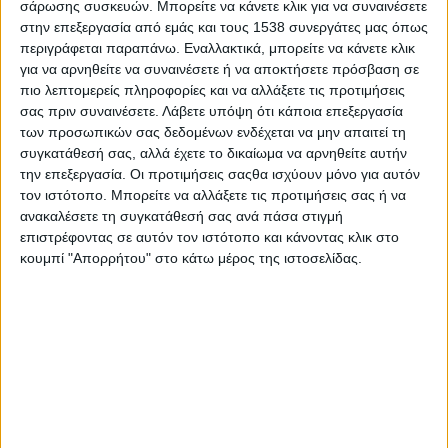
σάρωσης συσκευών. Μπορείτε να κάνετε κλικ για να συναινέσετε
στην επεξεργασία από εμάς και τους 1538 συνεργάτες μας όπως
περιγράφεται παραπάνω. Εναλλακτικά, μπορείτε να κάνετε κλικ
για να αρνηθείτε να συναινέσετε ή να αποκτήσετε πρόσβαση σε
πιο λεπτομερείς πληροφορίες και να αλλάξετε τις προτιμήσεις
σας πριν συναινέσετε.
Λάβετε υπόψη ότι κάποια επεξεργασία
των προσωπικών σας δεδομένων ενδέχεται να μην απαιτεί τη
συγκατάθεσή σας, αλλά έχετε το δικαίωμα να αρνηθείτε αυτήν
την επεξεργασία. Οι προτιμήσεις σαςθα ισχύουν μόνο για αυτόν
τον ιστότοπο. Μπορείτε να αλλάξετε τις προτιμήσεις σας ή να
ανακαλέσετε τη συγκατάθεσή σας ανά πάσα στιγμή
επιστρέφοντας σε αυτόν τον ιστότοπο και κάνοντας κλικ στο
κουμπί "Απορρήτου" στο κάτω μέρος της ιστοσελίδας.
- Advertisement -
Η Περιφέρεια Δυτικής Ελλάδας διοργανώνει συναυλία με το
συγκρότημα «Passepartout»
την Παρασκευή 25 Ιουλίου στην παραλία πλάζ Ψαννής
Ναυπάκτου στην Π.Ε.
Αιτωλοακαρνανίας με τίτλο: «Παρέα με τους