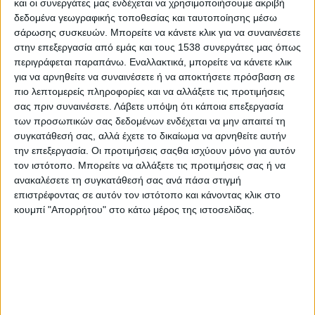
και οι συνεργάτες μας ενδέχεται να χρησιμοποιήσουμε ακριβή
- Advertisement -
δεδομένα γεωγραφικής τοποθεσίας και ταυτοποίησης μέσω
σάρωσης συσκευών. Μπορείτε να κάνετε κλικ για να συναινέσετε
στην επεξεργασία από εμάς και τους 1538 συνεργάτες μας όπως
Συνάντηση εργασίας πραγματοποιήθηκε την Τετάρτη 15
περιγράφεται παραπάνω. Εναλλακτικά, μπορείτε να κάνετε κλικ
Οκτωβρίου 2025, στα γραφεία του
Ελληνικού Οργανισμού
για να αρνηθείτε να συναινέσετε ή να αποκτήσετε πρόσβαση σε
Τουρισμού (ΕΟΤ), μεταξύ της Προέδρου του ΕΟΤ
πιο λεπτομερείς πληροφορίες και να αλλάξετε τις προτιμήσεις
Αγγελικής Βαρελά
και εκπροσώπων της Περιφέρειας
σας πριν συναινέσετε.
Λάβετε υπόψη ότι κάποια επεξεργασία
Δυτικής Ελλάδας.
των προσωπικών σας δεδομένων ενδέχεται να μην απαιτεί τη
συγκατάθεσή σας, αλλά έχετε το δικαίωμα να αρνηθείτε αυτήν
Από πλευράς της Περιφέρειας Δυτικής Ελλάδας παρευρέθηκαν
την επεξεργασία. Οι προτιμήσεις σαςθα ισχύουν μόνο για αυτόν
ο Αντιπεριφερειάρχης
τον ιστότοπο. Μπορείτε να αλλάξετε τις προτιμήσεις σας ή να
Τουριστικής Ανάπτυξης Πάνος Σακελλαρόπουλος, ο
ανακαλέσετε τη συγκατάθεσή σας ανά πάσα στιγμή
Προϊστάμενος της Διεύθυνσης
επιστρέφοντας σε αυτόν τον ιστότοπο και κάνοντας κλικ στο
Πολιτισμού, Τουρισμού και Απασχόλησης ΠΔΕ, Δρ. Λαυρέντιος
κουμπί "Απορρήτου" στο κάτω μέρος της ιστοσελίδας.
Βασιλειάδης, καθώς και η
συνεργάτιδα του Αντιπεριφερειάρχη Μαρία Αποστολοπούλου.
Κατά τη διάρκεια της συνάντησης, πραγματοποιήθηκε
εποικοδομητική ανταλλαγή
απόψεων σχετικά με την τουριστική ανάπτυξη της Περιφέρειας
Δυτικής Ελλάδας, δίνοντας