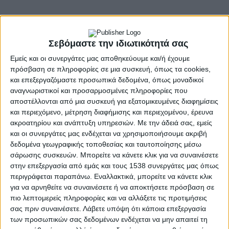
- Advertisement -
Σεβόμαστε την ιδιωτικότητά σας
Εμείς και οι συνεργάτες μας αποθηκεύουμε και/ή έχουμε
Στήριξη της προσπάθειας του ΥπΑΑΤ για τις αλλαγές
πρόσβαση σε πληροφορίες σε μια συσκευή, όπως τα cookies,
στην ΚΑΠ και την εφαρμογή των Διαχειριστικών Σχεδίων
και επεξεργαζόμαστε προσωπικά δεδομένα, όπως μοναδικοί
Βόσκησης
αναγνωριστικοί και προσαρμοσμένες πληροφορίες που
αποστέλλονται από μια συσκευή για εξατομικευμένες διαφημίσεις
Τρίωρη συνάντηση με το Διοικητικό Συμβούλιο της ΕΘΕΑΣ
και περιεχόμενο, μέτρηση διαφήμισης και περιεχομένου, έρευνα
είχε
ο υπουργός Αγροτικής Ανάπτυξης και Τροφίμων
ακροατηρίου και ανάπτυξη υπηρεσιών.
Με την άδειά σας, εμείς
Λευτέρης Αυγενάκης,
στο πλαίσιο των τακτικών
και οι συνεργάτες μας ενδέχεται να χρησιμοποιήσουμε ακριβή
συναντήσεων που έχει με την Εθνική Ένωση Αγροτικών
δεδομένα γεωγραφικής τοποθεσίας και ταυτοποίησης μέσω
Συνεταιρισμών.
σάρωσης συσκευών. Μπορείτε να κάνετε κλικ για να συναινέσετε
Στη συνάντηση με το ανώτατο θεσμικό όργανο των αγροτών,
στην επεξεργασία από εμάς και τους 1538 συνεργάτες μας όπως
περιγράφεται παραπάνω. Εναλλακτικά, μπορείτε να κάνετε κλικ
ετέθησαν μια σειρά από ζητήματα που απασχολούν τον
για να αρνηθείτε να συναινέσετε ή να αποκτήσετε πρόσβαση σε
πρωτογενή τομέα με κυρίαρχο το ζήτημα των αλλαγών στην
πιο λεπτομερείς πληροφορίες και να αλλάξετε τις προτιμήσεις
ΚΑΠ και τις 19 προτάσεις που έχει κάνει η χώρα μας, τις
σας πριν συναινέσετε.
Λάβετε υπόψη ότι κάποια επεξεργασία
οποίες η ΕΘΕΑΣ στηρίζει καθώς
ταυτίζονται με το
των προσωπικών σας δεδομένων ενδέχεται να μην απαιτεί τη
μεγαλύτερο μέρος των προτάσεων που και η ίδια έχει