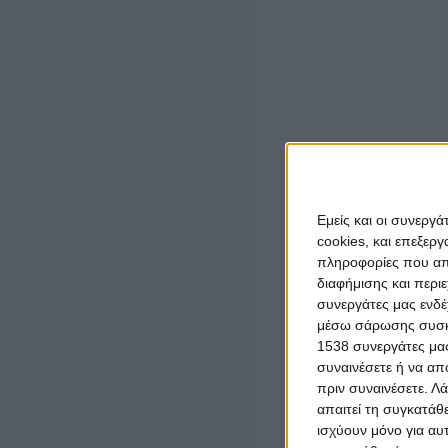
Περιφερειών κυρία Kata Tutto, σχετικά με την κατάστ
ενημερωτικές συναντήσεις με ευρωπαίους αξιωματούχο
έμφαση στη στέγαση, δημογραφικών προκλήσεων και χ
Επίσης, στα πλαίσια του Ευρωπαϊκού Δικτύου Περιφερε
ευρωπαίους αυτοδιοικητικούς σε διαδραστικές συνεδρί
των ευρωπαϊκών χωρών, καθώς και τρόπους αποκέντρω
περιφερειών και την ευημερία εκατομμύριων πολιτών σ
Εμείς και οι συνεργ
cookies, και επεξε
πληροφορίες που απο
διαφήμισης και περι
συνεργάτες μας ενδέ
μέσω σάρωσης συσκευ
LATEST NEWS
1538 συνεργάτες μας
συναινέσετε ή να απ
ΠΟΛΙΤΙΚΗ
πριν συναινέσετε.
Λά
Τάκης Θεοδωρικάκος: «Συμβάλλουμε στην
απαιτεί τη συγκατάθ
εθνική ασφάλεια της πατρίδας μας με νέο
ισχύουν μόνο για αυ
αναπτυξιακό καθεστώς για την Άμυνα»