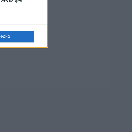
κ στο κουμπί
ΜΦΩΝΩ