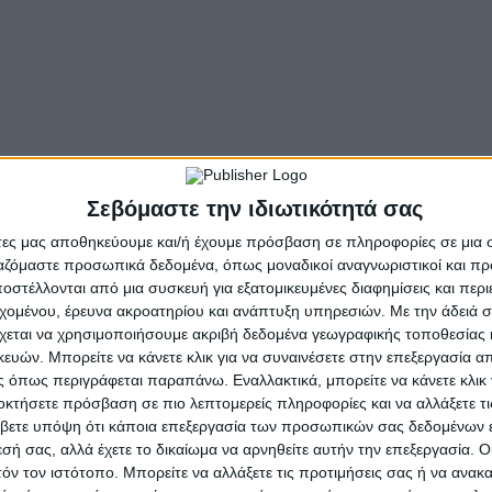
αση των Περιφερειών στην Ευρωπαϊκή Ένωση, ενώ συμμετε
υς για ζητήματα περιφερειακής ανάπτυξης, κοινωνικών 
ρηματοδότησης των αγροτικών πόρων.
ιακών Συμβούλων, ο κ. Δημητρογιάννης είχε ανταλλαγή α
ες και πολιτικές συζητήσεις, για ζητήματα καλύτερης σ
σης των ευρωπαϊκών πολιτικών με σκοπό την ενδυνάμω
Σεβόμαστε την ιδιωτικότητά σας
την Ευρώπη.
άτες μας αποθηκεύουμε και/ή έχουμε πρόσβαση σε πληροφορίες σε μια
ργαζόμαστε προσωπικά δεδομένα, όπως μοναδικοί αναγνωριστικοί και 
στέλλονται από μια συσκευή για εξατομικευμένες διαφημίσεις και περ
- Advertisement -
εχομένου, έρευνα ακροατηρίου και ανάπτυξη υπηρεσιών.
Με την άδειά σα
χεται να χρησιμοποιήσουμε ακριβή δεδομένα γεωγραφικής τοποθεσίας 
ών. Μπορείτε να κάνετε κλικ για να συναινέσετε στην επεξεργασία απ
 όπως περιγράφεται παραπάνω. Εναλλακτικά, μπορείτε να κάνετε κλικ γ
οκτήσετε πρόσβαση σε πιο λεπτομερείς πληροφορίες και να αλλάξετε τι
βετε υπόψη ότι κάποια επεξεργασία των προσωπικών σας δεδομένων ε
εσή σας, αλλά έχετε το δικαίωμα να αρνηθείτε αυτήν την επεξεργασία. 
τόν τον ιστότοπο. Μπορείτε να αλλάξετε τις προτιμήσεις σας ή να ανακα