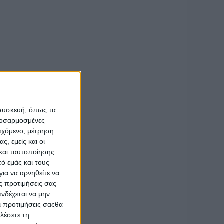
ίχε παράλληλα σε
πολιτικών με
πόψεων με
υνεργασίας μεταξύ
ση των
 συσκευή, όπως τα
προσαρμοσμένες
ιεχόμενο, μέτρηση
ς, εμείς και οι
και ταυτοποίησης
ό εμάς και τους
ια να αρνηθείτε να
ς προτιμήσεις σας
νδέχεται να μην
Οι προτιμήσεις σαςθα
λέσετε τη