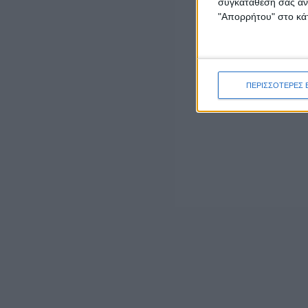
συγκατάθεσή σας ανά
admin
-
7 Αυγούστου, 2026
"Απορρήτου" στο κάτ
ΕΠΙΚΑΙΡΟΤΗΤΑ
ΣΑΕΚ Αγρινίου: Δέκα νέες ειδικότητες για το
εκπαιδευτικό έτος 2026-2027
7 Αυγούστου, 2026
ΠΕΡΙΣΣΟΤΕΡΕΣ 
ΕΠΙΚΑΙΡΟΤΗΤΑ
Ζάκυνθος: Τι απαντά η ΕΛΑΣ για τους 8
βιασμούς τουριστριών – «Μόνο 3
περιστατικά έχουν καταγγελθεί»
7 Αυγούστου, 2026
ΓΕΓΟΝΟΤΑ
Ορκωμοσία νέου υπαλλήλου στην
Αποκεντρωμένη Διοίκηση Πελοποννήσου,
Δυτικής Ελλάδας και Ιονίου
7 Αυγούστου, 2026
- Advertisement -