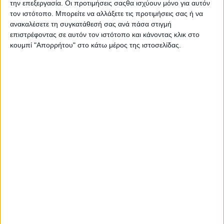
την επεξεργασία. Οι προτιμήσεις σαςθα ισχύουν μόνο για αυτόν
τον ιστότοπο. Μπορείτε να αλλάξετε τις προτιμήσεις σας ή να
ΕΠΙΚΑΙΡΟΤΗΤΑ
ανακαλέσετε τη συγκατάθεσή σας ανά πάσα στιγμή
-4- συλλήψεις για κατοχή
επιστρέφοντας σε αυτόν τον ιστότοπο και κάνοντας κλικ στο
ναρκωτικών ουσιών σε Λευκάδα και
κουμπί "Απορρήτου" στο κάτω μέρος της ιστοσελίδας.
Κέρκυρα
admin
-
8 Αυγούστου, 2026
ΠΟΛΙΤΙΚΗ
Σάκης Αρναούτογλου: Όταν η
Μεσόγειος φτάνει τους 33 βαθμούς,
τι σημαίνει πραγματικά?
admin
-
8 Αυγούστου, 2026
ΠΟΛΙΤΙΚΗ
Τάκης Θεοδωρικάκος: «Συμβάλλουμε
στην εθνική ασφάλεια της πατρίδας
μας με νέο αναπτυξιακό καθεστώς
για την Άμυνα»
admin
-
7 Αυγούστου, 2026
- Advertisement -