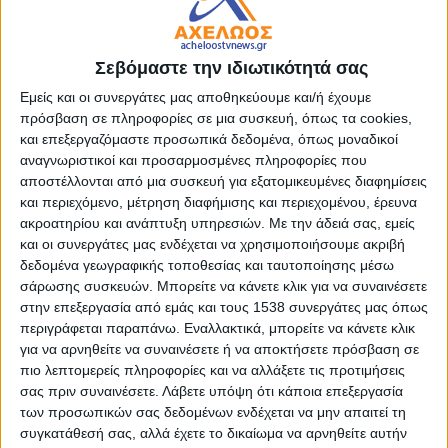
περί όπλων.
Ειδικότερα, ο 20χρονος εντοπίστηκε από τους
Σεβόμαστε την ιδιωτικότητά σας
αστυνομικούς στο πλαίσιο στοχευμένων ελέγχων και
συνελήφθη, καθώς διαπιστώθηκε να κατέχει ένα αεροβόλο
Εμείς και οι συνεργάτες μας αποθηκεύουμε και/ή έχουμε
πιστόλι με γεμιστήρα και -6- σφαιρίδια.
πρόσβαση σε πληροφορίες σε μια συσκευή, όπως τα cookies,
και επεξεργαζόμαστε προσωπικά δεδομένα, όπως μοναδικοί
αναγνωριστικοί και προσαρμοσμένες πληροφορίες που
Ο συλληφθείς οδηγήθηκε στον κ. Εισαγγελέα
αποστέλλονται από μια συσκευή για εξατομικευμένες διαφημίσεις
Πλημμελειοδικών Λευκάδας.
και περιεχόμενο, μέτρηση διαφήμισης και περιεχομένου, έρευνα
ακροατηρίου και ανάπτυξη υπηρεσιών.
Με την άδειά σας, εμείς
και οι συνεργάτες μας ενδέχεται να χρησιμοποιήσουμε ακριβή
- Advertisement -
δεδομένα γεωγραφικής τοποθεσίας και ταυτοποίησης μέσω
σάρωσης συσκευών. Μπορείτε να κάνετε κλικ για να συναινέσετε
στην επεξεργασία από εμάς και τους 1538 συνεργάτες μας όπως
LATEST NEWS
περιγράφεται παραπάνω. Εναλλακτικά, μπορείτε να κάνετε κλικ
για να αρνηθείτε να συναινέσετε ή να αποκτήσετε πρόσβαση σε
ΟΡΘΟΔΟΞΙΑ
πιο λεπτομερείς πληροφορίες και να αλλάξετε τις προτιμήσεις
Αντάμωμα απανταχού
σας πριν συναινέσετε.
Λάβετε υπόψη ότι κάποια επεξεργασία
Αργυροπηγαδιτών
των προσωπικών σας δεδομένων ενδέχεται να μην απαιτεί τη
admin
-
8 Αυγούστου, 2026
συγκατάθεσή σας, αλλά έχετε το δικαίωμα να αρνηθείτε αυτήν