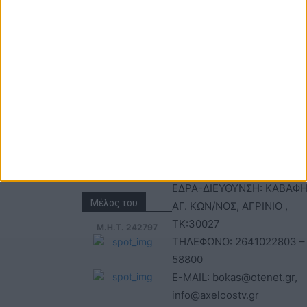
ΕΠΙΚΟΙΝΩΝΙΑ
ΤΑΥΤΟΤΗΤΑ
Τηλέφωνα: 26410
ΑΝΩΝΥΜΗ ΕΤΑΙΡΕΙΑ
22803 - 58800
ΕΠΩΝΥΜΙΑ: Γ. ΜΠΟΚΑΣ & Σ
Email:
Α.Ε – ΑΧΕΛΩΟΣ TV
bokas@otenet.gr,
ΑΦΜ: 094300499 – ΔΟΥ
info@axeloostv.gr
ΑΓΡΙΝΙΟΥ
Φαξ: 26410
ΑΡΙΘΜΟΣ ΓΕΜΗ: 02734051
23894
ΤΙΤΛΟΣ
ΙΣΤΟΣΕΛΙΔΑΣ:acheloostvne
ΕΔΡΑ-ΔΙΕΥΘΥΝΣΗ: ΚΑΒΑΦΗ
Μέλος του
ΑΓ. ΚΩΝ/ΝΟΣ, ΑΓΡΙΝΙΟ ,
ΤΚ:30027
Μ.Η.Τ. 242797
ΤΗΛΕΦΩΝΟ: 2641022803 –
58800
E-MAIL: bokas@otenet.gr,
info@axeloostv.gr