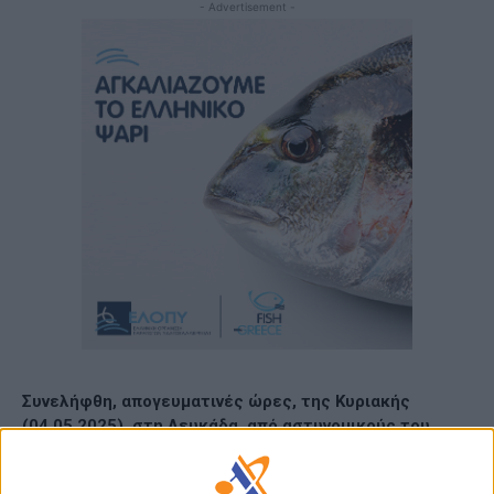
- Advertisement -
Συνελήφθη, απογευματινές ώρες, της Κυριακής
(04.05.2025), στη Λευκάδα, από αστυνομικούς του
Τμήματος Δίωξης και Εξιχνίασης Εγκλημάτων,
20χρονος αλλοδαπός για παράβαση της νομοθεσίας