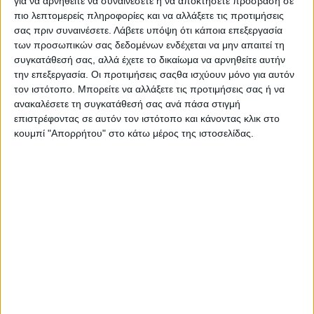
για να αρνηθείτε να συναινέσετε ή να αποκτήσετε πρόσβαση σε
πιο λεπτομερείς πληροφορίες και να αλλάξετε τις προτιμήσεις
ΕΠΙΚΑΙΡΟΤΗΤΑ
σας πριν συναινέσετε.
Λάβετε υπόψη ότι κάποια επεξεργασία
-4- συλλήψεις για κατοχή
ναρκωτικών ουσιών σε Λευκάδα και
των προσωπικών σας δεδομένων ενδέχεται να μην απαιτεί τη
Κέρκυρα
συγκατάθεσή σας, αλλά έχετε το δικαίωμα να αρνηθείτε αυτήν
admin
-
8 Αυγούστου, 2026
την επεξεργασία. Οι προτιμήσεις σαςθα ισχύουν μόνο για αυτόν
τον ιστότοπο. Μπορείτε να αλλάξετε τις προτιμήσεις σας ή να
ΠΟΛΙΤΙΚΗ
ανακαλέσετε τη συγκατάθεσή σας ανά πάσα στιγμή
Σάκης Αρναούτογλου: Όταν η
επιστρέφοντας σε αυτόν τον ιστότοπο και κάνοντας κλικ στο
Μεσόγειος φτάνει τους 33 βαθμούς,
κουμπί "Απορρήτου" στο κάτω μέρος της ιστοσελίδας.
τι σημαίνει πραγματικά?
admin
-
8 Αυγούστου, 2026
ΠΟΛΙΤΙΚΗ
Τάκης Θεοδωρικάκος: «Συμβάλλουμε
στην εθνική ασφάλεια της πατρίδας
μας με νέο αναπτυξιακό καθεστώς
για την Άμυνα»
admin
-
7 Αυγούστου, 2026
- Advertisement -