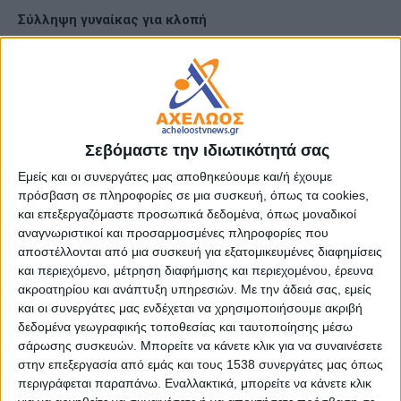
Σύλληψη γυναίκας για κλοπή
Συνελήφθη, χθες το πρωί, στο Μεσολόγγι, από
αστυνομικούς του Τμήματος Ασφάλειας Μεσολογγίου, μια
ημεδαπή γυναίκα, διότι αφαίρεσε από ηλικιωμένο άνδρα με
την μέθοδο της απασχόλησης το χρηματικό ποσό των (500)
ευρώ.
Σεβόμαστε την ιδιωτικότητά σας
Εμείς και οι συνεργάτες μας αποθηκεύουμε και/ή έχουμε
πρόσβαση σε πληροφορίες σε μια συσκευή, όπως τα cookies,
- Advertisement -
και επεξεργαζόμαστε προσωπικά δεδομένα, όπως μοναδικοί
αναγνωριστικοί και προσαρμοσμένες πληροφορίες που
αποστέλλονται από μια συσκευή για εξατομικευμένες διαφημίσεις
και περιεχόμενο, μέτρηση διαφήμισης και περιεχομένου, έρευνα
LATEST NEWS
ακροατηρίου και ανάπτυξη υπηρεσιών.
Με την άδειά σας, εμείς
και οι συνεργάτες μας ενδέχεται να χρησιμοποιήσουμε ακριβή
ΟΡΘΟΔΟΞΙΑ
δεδομένα γεωγραφικής τοποθεσίας και ταυτοποίησης μέσω
Αντάμωμα απανταχού
σάρωσης συσκευών. Μπορείτε να κάνετε κλικ για να συναινέσετε
Αργυροπηγαδιτών
στην επεξεργασία από εμάς και τους 1538 συνεργάτες μας όπως
admin
-
8 Αυγούστου, 2026
περιγράφεται παραπάνω. Εναλλακτικά, μπορείτε να κάνετε κλικ