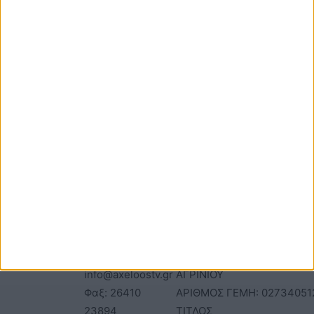
ΕΠΙΚΟΙΝΩΝΙΑ
ΤΑΥΤΟΤΗΤΑ
Τηλέφωνα: 26410
ΑΝΩΝΥΜΗ ΕΤΑΙΡΕΙΑ
22803 - 58800
ΕΠΩΝΥΜΙΑ: Γ. ΜΠΟΚΑΣ & Σ
Email:
Α.Ε – ΑΧΕΛΩΟΣ TV
bokas@otenet.gr,
ΑΦΜ: 094300499 – ΔΟΥ
info@axeloostv.gr
ΑΓΡΙΝΙΟΥ
Φαξ: 26410
ΑΡΙΘΜΟΣ ΓΕΜΗ: 02734051
23894
ΤΙΤΛΟΣ