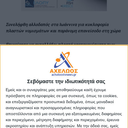
Συνελήφθη αλλοδαπός στα Ιωάννινα για κυκλοφορία
πλαστών νομισμάτων και παράνομη επανείσοδο στη χώρα
Επιχείρησε να ανταλλάξει πλαστά χαρτονομίσματα των
-50- ευρώ
Συνελήφθη χθες (20-10-2025) το πρωί στα Ιωάννινα από
Σεβόμαστε την ιδιωτικότητά σας
αστυνομικούς της Υποδιεύθυνσης Δίωξης και Εξιχνίασης
Εμείς και οι συνεργάτες μας αποθηκεύουμε και/ή έχουμε
Εγκλημάτων Ιωαννίνων, σε συνεργασία με το Τμήμα Άμεσης
πρόσβαση σε πληροφορίες σε μια συσκευή, όπως τα cookies,
Δράσης Ιωαννίνων, αλλοδαπός, που κατηγορείται για
και επεξεργαζόμαστε προσωπικά δεδομένα, όπως μοναδικοί
κυκλοφορία πλαστών νομισμάτων και παράβαση της
αναγνωριστικοί και προσαρμοσμένες πληροφορίες που
νομοθεσίας περί αλλοδαπών.
αποστέλλονται από μια συσκευή για εξατομικευμένες διαφημίσεις
και περιεχόμενο, μέτρηση διαφήμισης και περιεχομένου, έρευνα
Ειδικότερα, ο κατηγορούμενος επιχείρησε να ανταλλάξει σε
ακροατηρίου και ανάπτυξη υπηρεσιών.
Με την άδειά σας, εμείς