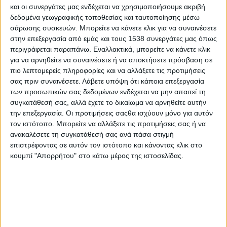
τραπεζικό κατάστημα (5) χαρτονομίσματα των -50- ευρώ,
και οι συνεργάτες μας ενδέχεται να χρησιμοποιήσουμε ακριβή
που όπως διαπιστώθηκε από υπαλλήλους της τράπεζας
δεδομένα γεωγραφικής τοποθεσίας και ταυτοποίησης μέσω
ήταν πλαστά.
σάρωσης συσκευών. Μπορείτε να κάνετε κλικ για να συναινέσετε
στην επεξεργασία από εμάς και τους 1538 συνεργάτες μας όπως
Από τον περαιτέρω έλεγχο του κατηγορούμενου,
περιγράφεται παραπάνω. Εναλλακτικά, μπορείτε να κάνετε κλικ
για να αρνηθείτε να συναινέσετε ή να αποκτήσετε πρόσβαση σε
διαπιστώθηκε ότι είχε επανεισέλθει παράνομα στην
πιο λεπτομερείς πληροφορίες και να αλλάξετε τις προτιμήσεις
ελληνική επικράτεια, αφού σε βάρος του είχε επιβληθεί
σας πριν συναινέσετε.
Λάβετε υπόψη ότι κάποια επεξεργασία
μέτρο απαγόρευσης εισόδου στη χώρα.
των προσωπικών σας δεδομένων ενδέχεται να μην απαιτεί τη
συγκατάθεσή σας, αλλά έχετε το δικαίωμα να αρνηθείτε αυτήν
Τα παραπάνω χαρτονομίσματα κατασχέθηκαν, ενώ ο
την επεξεργασία. Οι προτιμήσεις σαςθα ισχύουν μόνο για αυτόν
συλληφθείς θα οδηγηθεί στην Εισαγγελία Πρωτοδικών
τον ιστότοπο. Μπορείτε να αλλάξετε τις προτιμήσεις σας ή να
Ιωαννίνων.
ανακαλέσετε τη συγκατάθεσή σας ανά πάσα στιγμή
επιστρέφοντας σε αυτόν τον ιστότοπο και κάνοντας κλικ στο
κουμπί "Απορρήτου" στο κάτω μέρος της ιστοσελίδας.
Συνελήφθη ημεδαπός για κλοπή στα Ιωάννινα
Συνελήφθη χθες (20-10-2025) βράδυ στα Ιωάννινα από