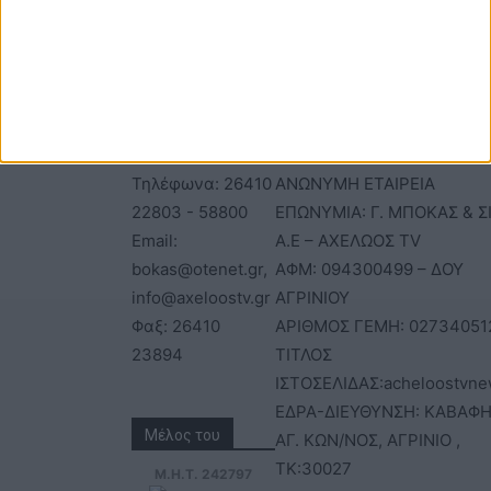
ΕΠΙΚΟΙΝΩΝΙΑ
ΤΑΥΤΟΤΗΤΑ
Τηλέφωνα: 26410
ΑΝΩΝΥΜΗ ΕΤΑΙΡΕΙΑ
22803 - 58800
ΕΠΩΝΥΜΙΑ: Γ. ΜΠΟΚΑΣ & Σ
Email:
Α.Ε – ΑΧΕΛΩΟΣ TV
bokas@otenet.gr,
ΑΦΜ: 094300499 – ΔΟΥ
info@axeloostv.gr
ΑΓΡΙΝΙΟΥ
Φαξ: 26410
ΑΡΙΘΜΟΣ ΓΕΜΗ: 02734051
23894
ΤΙΤΛΟΣ
ΙΣΤΟΣΕΛΙΔΑΣ:acheloostvne
ΕΔΡΑ-ΔΙΕΥΘΥΝΣΗ: ΚΑΒΑΦΗ
Μέλος του
ΑΓ. ΚΩΝ/ΝΟΣ, ΑΓΡΙΝΙΟ ,
ΤΚ:30027
Μ.Η.Τ. 242797