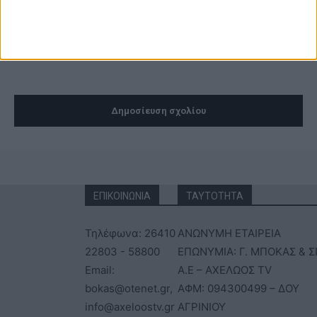
φορά που θα σχολιάσω.
ΕΠΙΚΟΙΝΩΝΙΑ
ΤΑΥΤΟΤΗΤΑ
Τηλέφωνα: 26410
ΑΝΩΝΥΜΗ ΕΤΑΙΡΕΙΑ
22803 - 58800
ΕΠΩΝΥΜΙΑ: Γ. ΜΠΟΚΑΣ & Σ
Email:
Α.Ε – ΑΧΕΛΩΟΣ TV
bokas@otenet.gr,
ΑΦΜ: 094300499 – ΔΟΥ
info@axeloostv.gr
ΑΓΡΙΝΙΟΥ