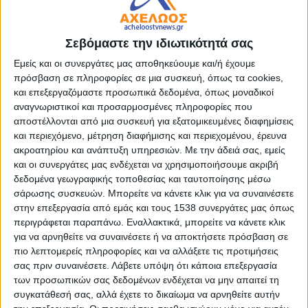
Κλήρου καὶ τοῦ φιλοχρίστου Λαοῦ.
19:15 Δοξολογία καὶ Μέγας Πανηγυρικὸς Ἀρχιερατικὸς
Σεβόμαστε την ιδιωτικότητά σας
Ἑσπερινός, χοροστατοῦντος τοῦ Σεβασμιωτάτου
Εμείς και οι συνεργάτες μας αποθηκεύουμε και/ή έχουμε
Μητροπολίτου Αἰτωλίας καὶ Ἀκαρνανίας κ.κ. Δαμασκηνοῦ.
πρόσβαση σε πληροφορίες σε μια συσκευή, όπως τα cookies,
και επεξεργαζόμαστε προσωπικά δεδομένα, όπως μοναδικοί
21:00 Μικρὸν Ἀπόδειπνον.
αναγνωριστικοί και προσαρμοσμένες πληροφορίες που
αποστέλλονται από μια συσκευή για εξατομικευμένες διαφημίσεις
ΣΑΒΒΑΤΟΝ 17 ΜΑΪΟΥ 2025
και περιεχόμενο, μέτρηση διαφήμισης και περιεχομένου, έρευνα
ακροατηρίου και ανάπτυξη υπηρεσιών.
Με την άδειά σας, εμείς
και οι συνεργάτες μας ενδέχεται να χρησιμοποιήσουμε ακριβή
07:00 Ὄρθρος καὶ Θεία Λειτουργία.
δεδομένα γεωγραφικής τοποθεσίας και ταυτοποίησης μέσω
12:00 Ἱερὰ Παράκλησις εἰς τὴν Ὑπεραγίαν Θεοτόκον.
σάρωσης συσκευών. Μπορείτε να κάνετε κλικ για να συναινέσετε
18:30 Ἀναστάσιμος Ἑσπερινός.
στην επεξεργασία από εμάς και τους 1538 συνεργάτες μας όπως
21:00 Μικρὸν Ἀπόδειπνον.
περιγράφεται παραπάνω. Εναλλακτικά, μπορείτε να κάνετε κλικ
για να αρνηθείτε να συναινέσετε ή να αποκτήσετε πρόσβαση σε
ΚΥΡΙΑΚΗ 18 ΜΑΪΟΥ 2025
πιο λεπτομερείς πληροφορίες και να αλλάξετε τις προτιμήσεις
σας πριν συναινέσετε.
Λάβετε υπόψη ότι κάποια επεξεργασία
07:00 Ἀναστάσιμος Ὄρθρος καὶ Θεία Λειτουργία.
των προσωπικών σας δεδομένων ενδέχεται να μην απαιτεί τη
12:00 Ἱερὰ Παράκλησις εἰς τὴν Ὑπεραγίαν Θεοτόκον.
συγκατάθεσή σας, αλλά έχετε το δικαίωμα να αρνηθείτε αυτήν