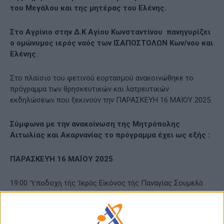
του Μεγάλου και της μητέρας του Ελένης.
Στο Αγρίνιο στην Δ.Κ Αγίου Κωνσταντίνου πανηγυρίζει
ο ομώνυμος ιερός ναός των ΙΣΑΠΟΣΤΟΛΩΝ Κων/νου και
Ελένης.
Στο πλαίσιο του φετινού εορτασμού ανακοινώθηκε το
πρόγραμμα των θρησκευτικών και λατρευτικών
εκδηλώσεων που ξεκινούν την ΠΑΡΑΣΚΕΥΗ 16 ΜΑΪΟΥ 2025.
Σύμφωνα με την ανακοίνωση της Μητρόπολης
Αιτωλίας και Ακαρνανίας το πρόγραμμα έχει ως εξής :
ΠΑΡΑΣΚΕΥΗ 16 ΜΑΪΟΥ 2025
19:00 Ὑποδοχὴ τῆς Ἱερᾶς Εἰκόνος τῆς Παναγίας Σουμελᾶ
στὰ προπύλαια τοῦ Ἱεροῦ Ναοῦ Ἁγίων Κωνσταντίνου καὶ
Ἑλένης Ἀγρινίου, ὑπὸ τοῦ Σεβασμιωτάτου Μητροπολίτου
Αἰτωλίας καὶ Ἀκαρνανίας κ.κ. Δαμασκηνοῦ, τοῦ εὐλαβοῦς