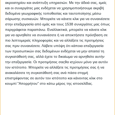
ακροατηρίου και ανάπτυξη υπηρεσιών.
Με την άδειά σας, εμείς
και οι συνεργάτες μας ενδέχεται να χρησιμοποιήσουμε ακριβή
δεδομένα γεωγραφικής τοποθεσίας και ταυτοποίησης μέσω
σάρωσης συσκευών. Μπορείτε να κάνετε κλικ για να συναινέσετε
στην επεξεργασία από εμάς και τους 1538 συνεργάτες μας όπως
- Advertisement -
περιγράφεται παραπάνω. Εναλλακτικά, μπορείτε να κάνετε κλικ
για να αρνηθείτε να συναινέσετε ή να αποκτήσετε πρόσβαση σε
πιο λεπτομερείς πληροφορίες και να αλλάξετε τις προτιμήσεις
Σε μια πολύ επικίνδυνη περίοδο για εκδήλωση πυρκαγιών
σας πριν συναινέσετε.
Λάβετε υπόψη ότι κάποια επεξεργασία
εισέρχεται από αύριο η
των προσωπικών σας δεδομένων ενδέχεται να μην απαιτεί τη
χώρα, μηδέ εξαιρουμένης της Ηπείρου. Συγκεκριμένα σύμφωνα
συγκατάθεσή σας, αλλά έχετε το δικαίωμα να αρνηθείτε αυτήν
με τις προβλέψεις
την επεξεργασία. Οι προτιμήσεις σαςθα ισχύουν μόνο για αυτόν
της Εθνικής Μετεωρολογικής Υπηρεσίας αναμένονται ισχυροί,
τον ιστότοπο. Μπορείτε να αλλάξετε τις προτιμήσεις σας ή να
κατά περιοχή, άνεμοι
ανακαλέσετε τη συγκατάθεσή σας ανά πάσα στιγμή
6 με 7 μποφόρ με ριπές που μπορεί να φτάσουν τα 8 μποφόρ,
επιστρέφοντας σε αυτόν τον ιστότοπο και κάνοντας κλικ στο
υψηλές θερμοκρασίες,
κουμπί "Απορρήτου" στο κάτω μέρος της ιστοσελίδας.
ξηρασία και ανομβρία, που συνθέτουν επικίνδυνες καιρικές
συνθήκες σχεδόν για όλη
την επόμενη εβδομάδα.
Με βάση τις προβλέψεις σήμερα το μεσημέρι
πραγματοποιήθηκε ευρεία