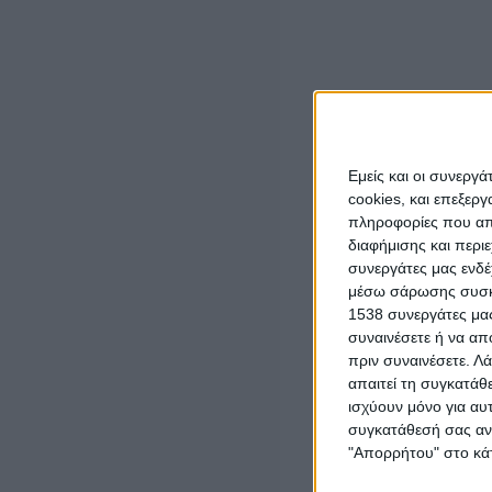
την ευλογία του σε μία κρίσιμη περίοδο για τη
αμέσως μετά την ολοκλήρωση της συνάντησης.
Όπως είπε στη συνάντηση συζητήθηκαν όλα τα θέματα
παραινέσεις και τις συμβουλές του.
Αύριο το βράδυ ο Δήμος σε επίσημη εκδήλωση πο
Εμείς και οι συνεργ
Πατριάρχη σε επίτιμο δημότη της πόλης.
cookies, και επεξε
πληροφορίες που απο
διαφήμισης και περι
συνεργάτες μας ενδέ
μέσω σάρωσης συσκευ
1538 συνεργάτες μας
συναινέσετε ή να απ
LATEST NEWS
πριν συναινέσετε.
Λά
απαιτεί τη συγκατάθ
ΓΕΓΟΝΟΤΑ
ισχύουν μόνο για αυ
Έγκαιρη η επέμβαση των πυροσβεστικών
συγκατάθεσή σας ανά
δυνάμεων σε πυρκαγιά στη Λεπενού
"Απορρήτου" στο κάτ
Αγρινίου (φωτο)
admin
-
6 Αυγούστου, 2026