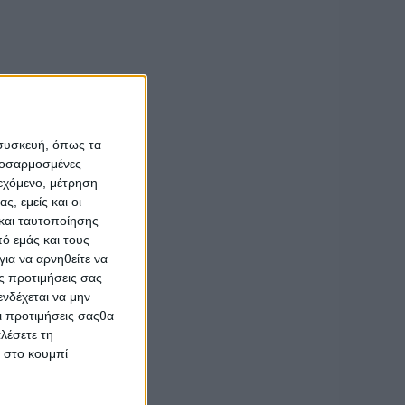
φ σε δήλωσή του
ία να ακούμε τις
τον Οικουμενικό
 συσκευή, όπως τα
προσαρμοσμένες
ιεχόμενο, μέτρηση
ς, εμείς και οι
και ταυτοποίησης
ό εμάς και τους
ια να αρνηθείτε να
ς προτιμήσεις σας
νδέχεται να μην
Οι προτιμήσεις σαςθα
λέσετε τη
κ στο κουμπί