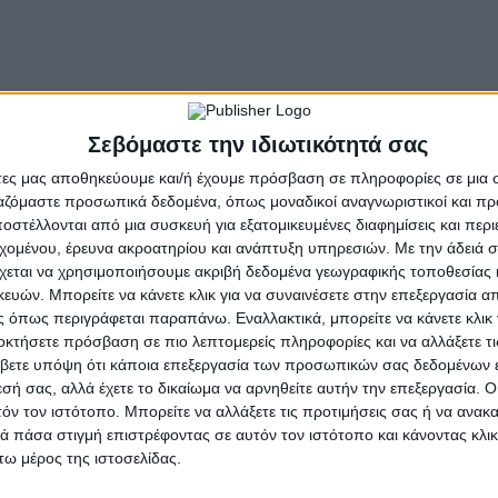
ν ανθρωπότητα» ανέφερε ο Δήμαρχος Μωυσής Ελισά
 της επικαιρότητας και τόνισε ότι έχει ιδιαίτερη αξ
Σεβόμαστε την ιδιωτικότητά σας
υ θα γίνει στο Πνευματικό Κέντρο θα ανακηρύξει 
άτες μας αποθηκεύουμε και/ή έχουμε πρόσβαση σε πληροφορίες σε μια
ργαζόμαστε προσωπικά δεδομένα, όπως μοναδικοί αναγνωριστικοί και 
στέλλονται από μια συσκευή για εξατομικευμένες διαφημίσεις και περ
εχομένου, έρευνα ακροατηρίου και ανάπτυξη υπηρεσιών.
Με την άδειά σα
χεται να χρησιμοποιήσουμε ακριβή δεδομένα γεωγραφικής τοποθεσίας 
- Advertisement -
ών. Μπορείτε να κάνετε κλικ για να συναινέσετε στην επεξεργασία απ
 όπως περιγράφεται παραπάνω. Εναλλακτικά, μπορείτε να κάνετε κλικ γ
οκτήσετε πρόσβαση σε πιο λεπτομερείς πληροφορίες και να αλλάξετε τι
βετε υπόψη ότι κάποια επεξεργασία των προσωπικών σας δεδομένων ε
εσή σας, αλλά έχετε το δικαίωμα να αρνηθείτε αυτήν την επεξεργασία. 
τόν τον ιστότοπο. Μπορείτε να αλλάξετε τις προτιμήσεις σας ή να ανακα
 πάσα στιγμή επιστρέφοντας σε αυτόν τον ιστότοπο και κάνοντας κλι
ω μέρος της ιστοσελίδας.