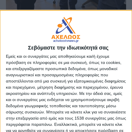
- Advertisement -
Για την έναρξη της αντιπυρικής περιόδου και για
Σεβόμαστε την ιδιωτικότητά σας
υπηρεσιακά θέματα του κλάδου συζήτησε ο Βουλευτής
Εμείς και οι συνεργάτες μας αποθηκεύουμε και/ή έχουμε
Ιωαννίνων κ. Γιώργος Αμυράς με τον Συντονιστή
πρόσβαση σε πληροφορίες σε μια συσκευή, όπως τα cookies,
Επιχειρήσεων Ηπείρου, Δυτικής Μακεδονίας και Νήσων,
και επεξεργαζόμαστε προσωπικά δεδομένα, όπως μοναδικοί
Υποστράτηγο Χριστόφορο Μπόκα, κατά την επίσκεψή του
αναγνωριστικοί και προσαρμοσμένες πληροφορίες που
στις Πυροσβεστικές Υπηρεσίες Ιωαννίνων.
αποστέλλονται από μια συσκευή για εξατομικευμένες διαφημίσεις
και περιεχόμενο, μέτρηση διαφήμισης και περιεχομένου, έρευνα
Παράλληλα, ο Βουλευτής βρέθηκε στο τηλεφωνικό κέντρο
ακροατηρίου και ανάπτυξη υπηρεσιών.
Με την άδειά σας, εμείς
και στο κέντρο επιχειρήσεων, όπου παρακολούθησε σε
και οι συνεργάτες μας ενδέχεται να χρησιμοποιήσουμε ακριβή
πραγματικό χρόνο τη λειτουργία τους.
δεδομένα γεωγραφικής τοποθεσίας και ταυτοποίησης μέσω
σάρωσης συσκευών. Μπορείτε να κάνετε κλικ για να συναινέσετε
στην επεξεργασία από εμάς και τους 1538 συνεργάτες μας όπως
περιγράφεται παραπάνω. Εναλλακτικά, μπορείτε να κάνετε κλικ
για να αρνηθείτε να συναινέσετε ή να αποκτήσετε πρόσβαση σε