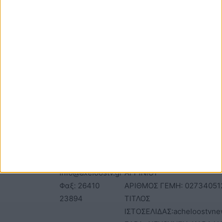
ΕΠΙΚΟΙΝΩΝΙΑ
ΤΑΥΤΟΤΗΤΑ
Τηλέφωνα: 26410
ΑΝΩΝΥΜΗ ΕΤΑΙΡΕΙΑ
22803 - 58800
ΕΠΩΝΥΜΙΑ: Γ. ΜΠΟΚΑΣ & Σ
Email:
Α.Ε – ΑΧΕΛΩΟΣ TV
bokas@otenet.gr,
ΑΦΜ: 094300499 – ΔΟΥ
info@axeloostv.gr
ΑΓΡΙΝΙΟΥ
Φαξ: 26410
ΑΡΙΘΜΟΣ ΓΕΜΗ: 02734051
23894
ΤΙΤΛΟΣ
ΙΣΤΟΣΕΛΙΔΑΣ:acheloostvne