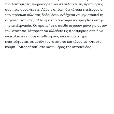
Ο κ. Αμυράς, αφού συνεχάρη τα στελέχη του
πιο λεπτομερείς πληροφορίες και να αλλάξετε τις προτιμήσεις
Πυροσβεστικού Σώματος Ιωαννίνων για τις υπερπολύτιμες
σας πριν συναινέσετε.
Λάβετε υπόψη ότι κάποια επεξεργασία
υπηρεσίες που προσφέρουν σε καθημερινή βάση στην
των προσωπικών σας δεδομένων ενδέχεται να μην απαιτεί τη
τοπική και όχι μόνο κοινωνία, σε περιόδους, μάλιστα, που
συγκατάθεσή σας, αλλά έχετε το δικαίωμα να αρνηθείτε αυτήν
οι επιπτώσεις της Κλιματικής Κρίσης είναι ορατές στην
την επεξεργασία. Οι προτιμήσεις σαςθα ισχύουν μόνο για αυτόν
καθημερινότητά μας, δήλωσε:
τον ιστότοπο. Μπορείτε να αλλάξετε τις προτιμήσεις σας ή να
ανακαλέσετε τη συγκατάθεσή σας ανά πάσα στιγμή
«Η κλιματική κρίση έχει ανατρέψει βεβαιότητες
επιστρέφοντας σε αυτόν τον ιστότοπο και κάνοντας κλικ στο
δεκαετιών θέτοντας διαρκώς σε κίνδυνο τα πολύτιμα
κουμπί "Απορρήτου" στο κάτω μέρος της ιστοσελίδας.
δασικά οικοσυστήματα της χώρας και απειλώντας την
ανθρώπινη ζωή.
Τα στελέχη της Π.Υ. στον Ν. Ιωαννίνων δίνουν έναν συνεχή
και αποτελεσματικό αγώνα, γεγονός που αναγνωρίζει στο
σύνολό της η ελληνική κοινωνία.
Θέλω να τους ευχαριστήσω και δηλώνω συμπαραστάτης
στο έργο τους.»