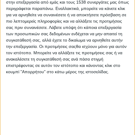
στην επεξεργασία από εμάς και τους 1538 συνεργάτες μας όπως
περιγράφεται παραπάνω. Εναλλακτικά, μπορείτε να κάνετε κλικ
για να αρνηθείτε να συναινέσετε ή να αποκτήσετε πρόσβαση σε
πιο λεπτομερείς πληροφορίες και να αλλάξετε τις προτιμήσεις
σας πριν συναινέσετε.
Λάβετε υπόψη ότι κάποια επεξεργασία
των προσωπικών σας δεδομένων ενδέχεται να μην απαιτεί τη
συγκατάθεσή σας, αλλά έχετε το δικαίωμα να αρνηθείτε αυτήν
- Advertisement -
την επεξεργασία. Οι προτιμήσεις σαςθα ισχύουν μόνο για αυτόν
τον ιστότοπο. Μπορείτε να αλλάξετε τις προτιμήσεις σας ή να
ανακαλέσετε τη συγκατάθεσή σας ανά πάσα στιγμή
επιστρέφοντας σε αυτόν τον ιστότοπο και κάνοντας κλικ στο
Την Κυριακή 24 Σεπτεμβρίου 2023 και ώρα 19:30 μ.μ, στο
κουμπί "Απορρήτου" στο κάτω μέρος της ιστοσελίδας.
ξενοδοχείο DIVANI CARAVEL HOTEL στην Αθήνα, θα γίνει
απολογισμός έργου της δημοτικής αρχής Θέρμου.
Η πρόσκληση αναφέρει:
Η παρουσία σας αποτελεί για όλους μας πηγή έμπνευσης και
θα μας τιμήσει ιδιαίτερα.
Ταυτόχρονα ανακοινώνουμε τους επικεφαλής των τομέων του
εκλογικού αγώνα!