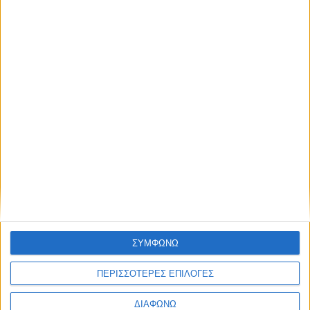
ΕΠΙΚΑΙΡΟΤΗΤΑ
Η επόμενη παγκόσμια δύναμη στα
υδροπλάνα μπορεί να είναι η Ελλάδα…
admin
-
7 Αυγούστου, 2026
ΠΟΛΙΤΙΚΗ
Η Περιφέρεια Ιονίων Νήσων
εξασφαλίζει 17,285 εκατ. ευρώ για
τη Λευκάδα μέσω του Προγράμματος
«Ιόνια Νησιά 2021-2027»
admin
-
7 Αυγούστου, 2026
ΠΟΛΙΤΙΣΜΟΣ
Φεστιβάλ Δωδώνης – Συνέχεια με
Μάξιμο Μουμούρη και τον σπάνια
παρουσιαζόμενο «Ίωνα» του Ευριπίδη
admin
-
7 Αυγούστου, 2026
ΠΟΛΙΤΙΣΜΟΣ
ΣΥΜΦΩΝΩ
Η Ηρώ Σαΐα στο Φρούριο Αντιρρίου
στις 17 Αυγούστου
ΠΕΡΙΣΣΟΤΕΡΕΣ ΕΠΙΛΟΓΕΣ
admin
-
7 Αυγούστου, 2026
ΔΙΑΦΩΝΩ