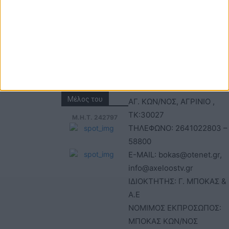
Email:
Α.Ε – ΑΧΕΛΩΟΣ TV
bokas@otenet.gr,
ΑΦΜ: 094300499 – ΔΟΥ
info@axeloostv.gr
ΑΓΡΙΝΙΟΥ
Φαξ: 26410
ΑΡΙΘΜΟΣ ΓΕΜΗ: 02734051
23894
ΤΙΤΛΟΣ
ΙΣΤΟΣΕΛΙΔΑΣ:acheloostvne
ΕΔΡΑ-ΔΙΕΥΘΥΝΣΗ: ΚΑΒΑΦΗ
Μέλος του
ΑΓ. ΚΩΝ/ΝΟΣ, ΑΓΡΙΝΙΟ ,
ΤΚ:30027
Μ.Η.Τ. 242797
ΤΗΛΕΦΩΝΟ: 2641022803 –
58800
E-MAIL: bokas@otenet.gr,
info@axeloostv.gr
ΙΔΙΟΚΤΗΤΗΣ: Γ. ΜΠΟΚΑΣ & 
Α.Ε
ΝΟΜΙΜΟΣ ΕΚΠΡΟΣΩΠΟΣ:
ΜΠΟΚΑΣ ΚΩΝ/ΝΟΣ