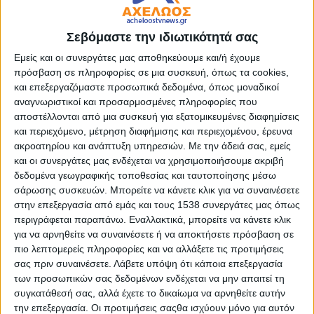
Σοβαρός τραυματισμός 28χρονου, στο χωριό Ματαράγκα
Αγρινίου, από αυτοσχέδια κροτίδα, την Κυριακή του Πάσχα.
Σεβόμαστε την ιδιωτικότητά σας
Σύμφωνα με τις πληροφορίες, ο νεαρός τραυματίστηκε στα
Εμείς και οι συνεργάτες μας αποθηκεύουμε και/ή έχουμε
δάχτυλα του χεριού του υπό συνθήκες που ερευνώνται από
πρόσβαση σε πληροφορίες σε μια συσκευή, όπως τα cookies,
και επεξεργαζόμαστε προσωπικά δεδομένα, όπως μοναδικοί
τις Αρχές.
αναγνωριστικοί και προσαρμοσμένες πληροφορίες που
αποστέλλονται από μια συσκευή για εξατομικευμένες διαφημίσεις
Αρχικά μεταφέρθηκε στο νοσοκομείο Αγρινίου και από εκεί
και περιεχόμενο, μέτρηση διαφήμισης και περιεχομένου, έρευνα
στην Πάτρα.
ακροατηρίου και ανάπτυξη υπηρεσιών.
Με την άδειά σας, εμείς
και οι συνεργάτες μας ενδέχεται να χρησιμοποιήσουμε ακριβή
Στη συνέχεια, ωστόσο, και λόγω της σοβαρότητας της
δεδομένα γεωγραφικής τοποθεσίας και ταυτοποίησης μέσω
κατάστασής του, αποφασίστηκε η εσπευσμένη διακομιδή
σάρωσης συσκευών. Μπορείτε να κάνετε κλικ για να συναινέσετε
του στο ΚΑΤ, όπου και θα υποβληθεί σε χειρουργική
στην επεξεργασία από εμάς και τους 1538 συνεργάτες μας όπως
επέμβαση.
περιγράφεται παραπάνω. Εναλλακτικά, μπορείτε να κάνετε κλικ
για να αρνηθείτε να συναινέσετε ή να αποκτήσετε πρόσβαση σε
πιο λεπτομερείς πληροφορίες και να αλλάξετε τις προτιμήσεις
- Advertisement -
σας πριν συναινέσετε.
Λάβετε υπόψη ότι κάποια επεξεργασία
των προσωπικών σας δεδομένων ενδέχεται να μην απαιτεί τη
συγκατάθεσή σας, αλλά έχετε το δικαίωμα να αρνηθείτε αυτήν
την επεξεργασία. Οι προτιμήσεις σαςθα ισχύουν μόνο για αυτόν
LATEST NEWS