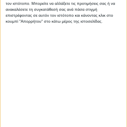
τον ιστότοπο. Μπορείτε να αλλάξετε τις προτιμήσεις σας ή να
ανακαλέσετε τη συγκατάθεσή σας ανά πάσα στιγμή
ΠΟΛΙΤΙΚΗ
επιστρέφοντας σε αυτόν τον ιστότοπο και κάνοντας κλικ στο
Τάκης Θεοδωρικάκος: «Συμβάλλουμε
στην εθνική ασφάλεια της πατρίδας
κουμπί "Απορρήτου" στο κάτω μέρος της ιστοσελίδας.
μας με νέο αναπτυξιακό καθεστώς
για την Άμυνα»
admin
-
7 Αυγούστου, 2026
ΕΠΙΚΑΙΡΟΤΗΤΑ
ΣΑΕΚ Αγρινίου: Δέκα νέες
ειδικότητες για το εκπαιδευτικό
έτος 2026-2027
admin
-
7 Αυγούστου, 2026
ΕΠΙΚΑΙΡΟΤΗΤΑ
Ζάκυνθος: Τι απαντά η ΕΛΑΣ για τους
8 βιασμούς τουριστριών – «Μόνο 3
περιστατικά έχουν καταγγελθεί»
admin
-
7 Αυγούστου, 2026
ΓΕΓΟΝΟΤΑ
Ορκωμοσία νέου υπαλλήλου στην
Αποκεντρωμένη Διοίκηση