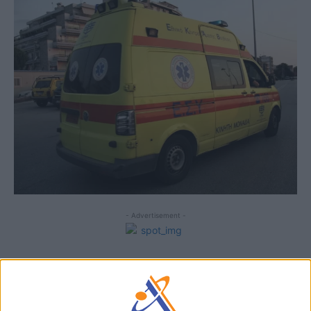
- Advertisement -
Εσπευσμένη μεταφορά στο ΚΑΤ για χειρουργική επέμβαση
λόγω σοβαρών τραυμάτων στα δάχτυλα.