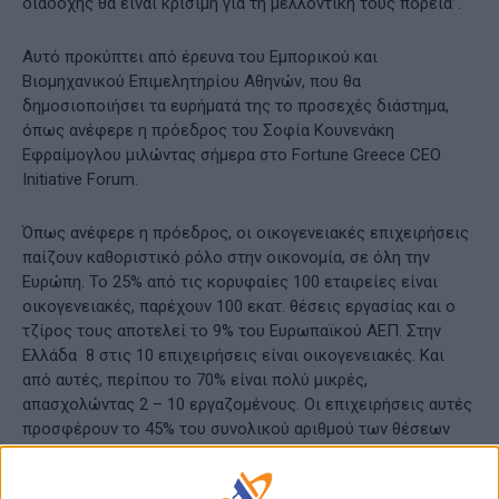
διαδοχής θα είναι κρίσιμη για τη μελλοντική τους πορεία”.
Αυτό προκύπτει από έρευνα του Εμπορικού και
Βιομηχανικού Επιμελητηρίου Αθηνών, που θα
δημοσιοποιήσει τα ευρήματά της το προσεχές διάστημα,
όπως ανέφερε η πρόεδρος του Σοφία Κουνενάκη
Εφραίμογλου μιλώντας σήμερα στο Fortune Greece CEO
Initiative Forum.
Όπως ανέφερε η πρόεδρος, οι οικογενειακές επιχειρήσεις
παίζουν καθοριστικό ρόλο στην οικονομία, σε όλη την
Ευρώπη. Το 25% από τις κορυφαίες 100 εταιρείες είναι
οικογενειακές, παρέχουν 100 εκατ. θέσεις εργασίας και ο
τζίρος τους αποτελεί το 9% του Ευρωπαϊκού ΑΕΠ. Στην
Ελλάδα 8 στις 10 επιχειρήσεις είναι οικογενειακές. Και
από αυτές, περίπου το 70% είναι πολύ μικρές,
απασχολώντας 2 – 10 εργαζομένους. Οι επιχειρήσεις αυτές
προσφέρουν το 45% του συνολικού αριθμού των θέσεων
εργασίας στην χώρα μας και παράγουν περίπου το 12% του
ΑΕΠ της ελληνικής οικονομίας.