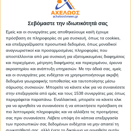
“Τα στοιχεία αυτά, σημείωσε η πρόεδρος, επιβεβαιώνουν
την ανάγκη να κατανοήσουμε τις ιδιαιτερότητες της
οικογενειακής επιχείρησης, να διαχειριστούμε
Σεβόμαστε την ιδιωτικότητά σας
συγκεκριμένες ανάγκες και προκλήσεις. Και να παρέχουμε
Εμείς και οι συνεργάτες μας αποθηκεύουμε και/ή έχουμε
τα κατάλληλα εργαλεία ενίσχυσης”.
πρόσβαση σε πληροφορίες σε μια συσκευή, όπως τα cookies,
και επεξεργαζόμαστε προσωπικά δεδομένα, όπως μοναδικοί
Σε αυτή την προσπάθεια, συνέχισε η ίδια, έχει επενδύσει το
αναγνωριστικοί και προσαρμοσμένες πληροφορίες που
ΕΒΕΑ τα τελευταία χρόνια και, για τον σκοπό αυτό,
αποστέλλονται από μια συσκευή για εξατομικευμένες διαφημίσεις
συνεργάζεται με το NED Club, με το οποίο – μεταξύ άλλων –
και περιεχόμενο, μέτρηση διαφήμισης και περιεχομένου, έρευνα
υλοποιήθηκε σχετική έρευνα, τα αποτελέσματα της οποίας
ακροατηρίου και ανάπτυξη υπηρεσιών.
Με την άδειά σας, εμείς
θα δημοσιευθούν αναλυτικά στο επόμενο διάστημα.
και οι συνεργάτες μας ενδέχεται να χρησιμοποιήσουμε ακριβή
δεδομένα γεωγραφικής τοποθεσίας και ταυτοποίησης μέσω
σάρωσης συσκευών. Μπορείτε να κάνετε κλικ για να συναινέσετε
Ωστόσο, η πρόεδρος ανέφερε συνοπτικά μερικά από τα
στην επεξεργασία από εμάς και τους 1538 συνεργάτες μας όπως
κυριότερα ευρήματα:
περιγράφεται παραπάνω. Εναλλακτικά, μπορείτε να κάνετε κλικ
για να αρνηθείτε να συναινέσετε ή να αποκτήσετε πρόσβαση σε
– Στη μεγάλη πλειονότητά τους οι επιχειρήσεις
πιο λεπτομερείς πληροφορίες και να αλλάξετε τις προτιμήσεις
λειτουργούν για περισσότερα από 21 χρόνια, κάτι που
σας πριν συναινέσετε.
Λάβετε υπόψη ότι κάποια επεξεργασία
δείχνει ότι υπάρχει σημαντική ανθεκτικότητα. Επίσης,
των προσωπικών σας δεδομένων ενδέχεται να μην απαιτεί τη
σχεδόν 9 στις 10 επιχειρήσεις βρίσκονται στα χέρια της
συγκατάθεσή σας, αλλά έχετε το δικαίωμα να αρνηθείτε αυτήν