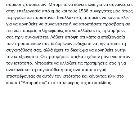
προσανατολισμένο στην βέλτιστη εξυπηρέτηση των συμπατριωτών μας. Δεν
σάρωσης συσκευών. Μπορείτε να κάνετε κλικ για να συναινέσετε
πρέπει να ξεχνάμε ότι η βελτίωση της εικόνας του διοικητηρίου
στην επεξεργασία από εμάς και τους 1538 συνεργάτες μας όπως
περιγράφεται παραπάνω. Εναλλακτικά, μπορείτε να κάνετε κλικ
αποτελούσε έναν από τους στόχους που είχε θέσει προσωπικά ο
για να αρνηθείτε να συναινέσετε ή να αποκτήσετε πρόσβαση σε
Περιφερειάρχης Δυτικής Ελλάδας,
Νεκτάριος Φαρμάκης
και αθόρυβα, με
πιο λεπτομερείς πληροφορίες και να αλλάξετε τις προτιμήσεις
πρόγραμμα και μεθοδική εργασία από όλους μας, αυτό υλοποιείται»,
σας πριν συναινέσετε.
Λάβετε υπόψη ότι κάποια επεξεργασία
δήλωσε ο Θανάσης Μαυρομμάτης.
των προσωπικών σας δεδομένων ενδέχεται να μην απαιτεί τη
συγκατάθεσή σας, αλλά έχετε το δικαίωμα να αρνηθείτε αυτήν
την επεξεργασία. Οι προτιμήσεις σαςθα ισχύουν μόνο για αυτόν
τον ιστότοπο. Μπορείτε να αλλάξετε τις προτιμήσεις σας ή να
ανακαλέσετε τη συγκατάθεσή σας ανά πάσα στιγμή
επιστρέφοντας σε αυτόν τον ιστότοπο και κάνοντας κλικ στο
κουμπί "Απορρήτου" στο κάτω μέρος της ιστοσελίδας.
- Advertisement -
LATEST NEWS
ΠΟΛΙΤΙΚΗ
Τάκης Θεοδωρικάκος: «Συμβάλλουμε
στην εθνική ασφάλεια της πατρίδας