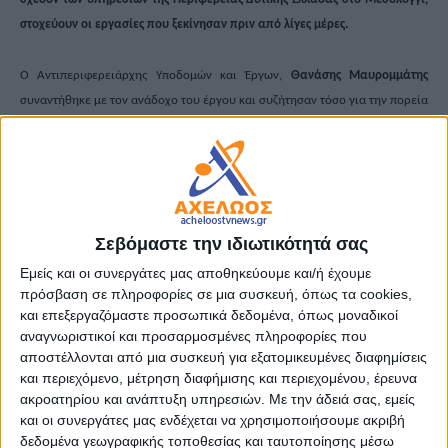
στοχεύουν οι εργασίες που ξεκίνησαν πριν από λίγες μέρες.
Ο Αντιπεριφερειάρχης Υποδομών και Έργων,
Θανάσης Μαυρομμάτης
συναντήθηκε με τον ανάδοχο του έργου και συζήτησαν τόσο για την πορεία
των εργασιών του Διοικητηρίου της ΠΔΕ, όσο και για το χρονοδιάγραμμα
αποπεράτωσης τους.
Οι παρεμβάσεις που βρίσκονται σε εξέλιξη είναι προϋπολογισμού 330.000
ευρώ και αποτελούν την πρώτη φάση του έργου, καθώς εστιάζουν σε
Σεβόμαστε την ιδιωτικότητά σας
επείγοντα ζητήματα που αφορούν κυρίως στην κεραμοσκεπή του κτιρίου
Εμείς και οι συνεργάτες μας αποθηκεύουμε και/ή έχουμε
και τις εξωτερικές επιφάνειες που φέρουν εμφανή σημεία φθοράς (π.χ.
πρόσβαση σε πληροφορίες σε μια συσκευή, όπως τα cookies,
αποκατάσταση των τοιχωμάτων και βάψιμο). Παράλληλα θα γίνει
και επεξεργαζόμαστε προσωπικά δεδομένα, όπως μοναδικοί
ανακατασκευή του εξωτερικού συστήματος απορροής βρόχινου ύδατος.
αναγνωριστικοί και προσαρμοσμένες πληροφορίες που
αποστέλλονται από μια συσκευή για εξατομικευμένες διαφημίσεις
και περιεχόμενο, μέτρηση διαφήμισης και περιεχομένου, έρευνα
«Υλοποιούμε ένα ακόμα έργο στο Μεσολόγγι. Ένα έργο απαραίτητο καθώς
ακροατηρίου και ανάπτυξη υπηρεσιών.
Με την άδειά σας, εμείς
το σπίτι μας, το διοικητήριο της Περιφέρειας στην Πρωτεύουσα του Νομού
και οι συνεργάτες μας ενδέχεται να χρησιμοποιήσουμε ακριβή
απαιτεί φροντίδα για να είναι σύγχρονο, λειτουργικό και
δεδομένα γεωγραφικής τοποθεσίας και ταυτοποίησης μέσω