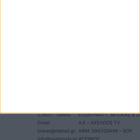
φορά που θα σχολιάσω.
ΕΠΙΚΟΙΝΩΝΙΑ
ΤΑΥΤΟΤΗΤΑ
Τηλέφωνα: 26410
ΑΝΩΝΥΜΗ ΕΤΑΙΡΕΙΑ
22803 - 58800
ΕΠΩΝΥΜΙΑ: Γ. ΜΠΟΚΑΣ & Σ
Email:
Α.Ε – ΑΧΕΛΩΟΣ TV
bokas@otenet.gr,
ΑΦΜ: 094300499 – ΔΟΥ
info@axeloostv.gr
ΑΓΡΙΝΙΟΥ