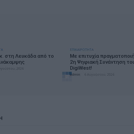
ΤΑ
ΕΠΙΚΑΙΡΟΤΗΤΑ
κ. στη Λευκάδα από το
Με επιτυχία πραγματοποι
Ανάκαμψης
2η Ψηφιακή Συνάντηση το
DigiWest!
υγούστου, 2026
admin
-
6 Αυγούστου, 2026
Η