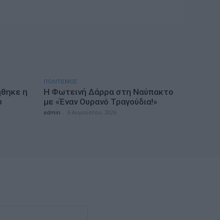
ΠΟΛΙΤΙΣΜΟΣ
ήθηκε η
Η Φωτεινή Δάρρα στη Ναύπακτο
υ
με «Έναν Ουρανό Τραγούδια!»
admin
-
6 Αυγούστου, 2026