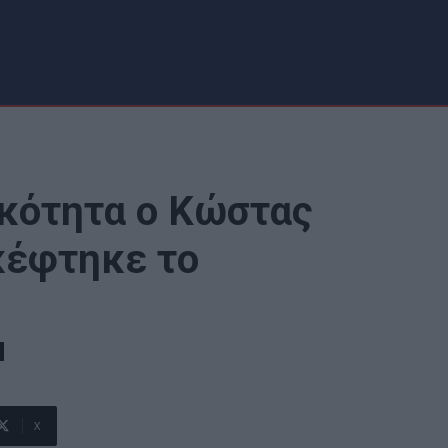
ικότητα ο Κώστας
κέφτηκε το
X