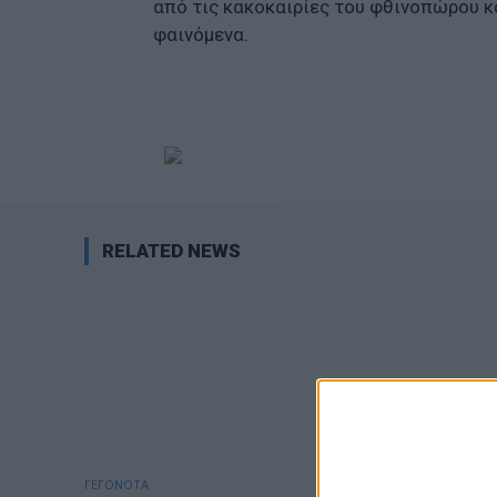
από τις κακοκαιρίες του φθινοπώρου κ
φαινόμενα.
RELATED NEWS
ΓΕΓΟΝΟΤΑ
ΟΡΘΟΔΟΞΙΑ