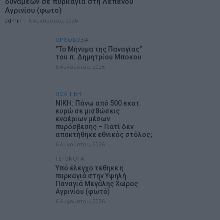
δυνάμεων σε πυρκαγιά στη Λεπενού
Αγρινίου (φωτο)
admin
-
6 Αυγούστου, 2026
ΟΡΘΟΔΟΞΙΑ
“Το Μήνυμα της Παναγίας”
του π. Δημητρίου Μπόκου
6 Αυγούστου, 2026
ΠΟΛΙΤΙΚΗ
ΝΙΚΗ: Πάνω από 500 εκατ.
ευρώ σε μισθώσεις
εναέριων μέσων
πυρόσβεσης – Γιατί δεν
αποκτήθηκε εθνικός στόλος;
6 Αυγούστου, 2026
ΓΕΓΟΝΟΤΑ
Υπό έλεγχο τέθηκε η
πυρκαγιά στην Υψηλή
Παναγιά Μεγάλης Χώρας
Αγρινίου (φωτό)
6 Αυγούστου, 2026