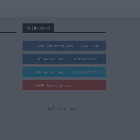
Get involved
9,500
Υποστηρικτές
ΚΆΝΤΕ LIKE
670
Ακόλουθοι
ΑΚΟΛΟΥΘΉΣΤΕ
216
Ακόλουθοι
ΑΚΟΛΟΥΘΉΣΤΕ
2,500
Συνδρομητές
ΓΊΝΕΤΕ ΣΥΝΔΡΟΜΗΤΉΣ