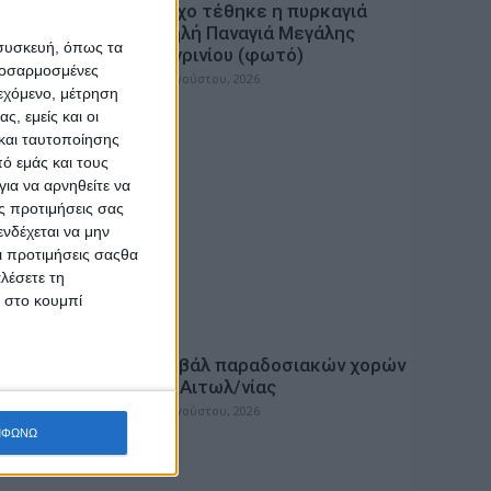
 ευρώ σε
Υπό έλεγχο τέθηκε η πυρκαγιά
ν
στην Υψηλή Παναγιά Μεγάλης
 συσκευή, όπως τα
Χώρας Αγρινίου (φωτό)
προσαρμοσμένες
ος;
admin
-
6 Αυγούστου, 2026
ιεχόμενο, μέτρηση
ς, εμείς και οι
και ταυτοποίησης
ό εμάς και τους
ια να αρνηθείτε να
ς προτιμήσεις σας
νδέχεται να μην
Οι προτιμήσεις σαςθα
λέσετε τη
κ στο κουμπί
ΠΟΛΙΤΙΣΜΟΣ
ής
6ο φεστιβάλ παραδοσιακών χορών
Μενιδίου Αιτωλ/νίας
admin
-
6 Αυγούστου, 2026
ΜΦΩΝΩ