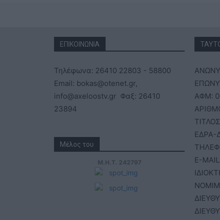
ΕΠΙΚΟΙΝΩΝΙΑ
ΤΑΥΤ
Τηλέφωνα: 26410 22803 - 58800
ΑΝΩΝΥ
Email: bokas@otenet.gr,
ΕΠΩΝΥΜ
info@axeloostv.gr Φαξ: 26410
ΑΦΜ: 0
23894
ΑΡΙΘΜ
ΤΙΤΛΟΣ
ΕΔΡΑ-Δ
Μέλος του
ΤΗΛΕΦ
E-MAIL
Μ.Η.Τ. 242797
ΙΔΙΟΚΤ
ΝΟΜΙΜ
ΔΙΕΥΘ
ΔΙΕΥΘ