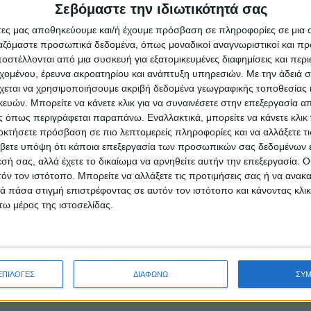
μα της Παναγίας” του π.
ΝΙΚΗ: Πάνω από 500 εκατ.
Σεβόμαστε την ιδιωτικότητά σας
ου Μπόκου
μισθώσεις εναέριων μέσω
άτες μας αποθηκεύουμε και/ή έχουμε πρόσβαση σε πληροφορίες σε μια
πυρόσβεσης – Γιατί δεν
υγούστου, 2026
ργαζόμαστε προσωπικά δεδομένα, όπως μοναδικοί αναγνωριστικοί και 
αποκτήθηκε εθνικός στόλ
στέλλονται από μια συσκευή για εξατομικευμένες διαφημίσεις και περ
admin
-
6 Αυγούστου, 2026
εχομένου, έρευνα ακροατηρίου και ανάπτυξη υπηρεσιών.
Με την άδειά σα
χεται να χρησιμοποιήσουμε ακριβή δεδομένα γεωγραφικής τοποθεσίας 
ών. Μπορείτε να κάνετε κλικ για να συναινέσετε στην επεξεργασία απ
 όπως περιγράφεται παραπάνω. Εναλλακτικά, μπορείτε να κάνετε κλικ γ
οκτήσετε πρόσβαση σε πιο λεπτομερείς πληροφορίες και να αλλάξετε τι
βετε υπόψη ότι κάποια επεξεργασία των προσωπικών σας δεδομένων ε
εσή σας, αλλά έχετε το δικαίωμα να αρνηθείτε αυτήν την επεξεργασία. 
τόν τον ιστότοπο. Μπορείτε να αλλάξετε τις προτιμήσεις σας ή να ανακα
 πάσα στιγμή επιστρέφοντας σε αυτόν τον ιστότοπο και κάνοντας κλι
ω μέρος της ιστοσελίδας.
ΠΟΛΙΤΙΣΜΟΣ
κλασικής μουσικής στον
Ο διακεκριμένος κιθαριστ
υ Αρχοντικού Μπότσαρη
Δημήτρης Σουκαράς στη
Ναύπακτο
υγούστου, 2026
admin
-
6 Αυγούστου, 2026
ΕΠΙΛΟΓΕΣ
ΔΙΑΦΩΝΩ
ΣΥ