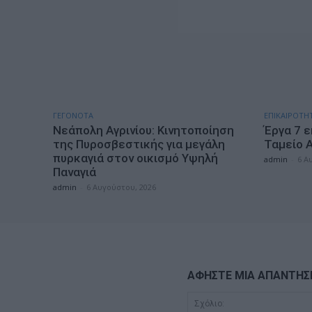
ΓΕΓΟΝΟΤΑ
ΕΠΙΚΑΙΡΟΤΗ
Νεάπολη Αγρινίου: Κινητοποίηση
Έργα 7 ε
της Πυροσβεστικής για μεγάλη
Ταμείο 
πυρκαγιά στον οικισμό Υψηλή
admin
-
6 Α
Παναγιά
admin
-
6 Αυγούστου, 2026
ΑΦΗΣΤΕ ΜΙΑ ΑΠΑΝΤΗΣ