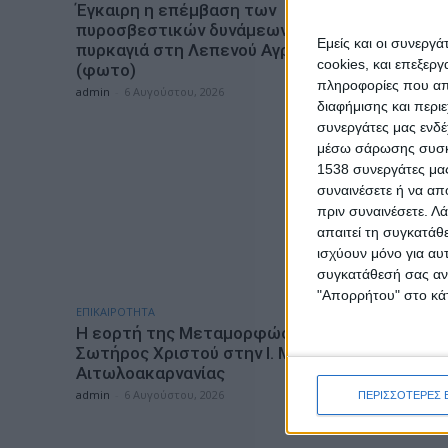
Έγκαιρη η επέμβαση των
“Το Μήνυ
πυροσβεστικών δυνάμεων σε
Δημητρί
Εμείς και οι συνεργ
πυρκαγιά στη Λεπενού Αγρινίου
admin
-
6 Α
cookies, και επεξε
(φωτο)
πληροφορίες που απο
admin
-
6 Αυγούστου, 2026
διαφήμισης και περι
συνεργάτες μας ενδέ
μέσω σάρωσης συσκευ
1538 συνεργάτες μας
συναινέσετε ή να απ
πριν συναινέσετε.
Λά
απαιτεί τη συγκατάθ
ισχύουν μόνο για αυ
συγκατάθεσή σας ανά
"Απορρήτου" στο κάτ
ΕΠΙΚΑΙΡΟΤΗΤΑ
ΠΟΛΙΤΙΣΜΟΣ
Η εορτή της Μεταμορφώσεως του
Βραδιά 
Σωτήρος Χριστού στην Ι. Μ.
Κήπο το
Αιτωλοακαρνανίας
admin
-
6 Α
admin
-
6 Αυγούστου, 2026
ΠΕΡΙΣΣΟΤΕΡΕΣ 