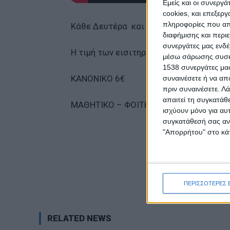
Εμείς και οι συνεργ
cookies, και επεξε
πληροφορίες που απο
Κάθε Δευτέρα και Τετάρτη δύο εισιτήρι
διαφήμισης και περι
συνεργάτες μας ενδέ
Η τιμή των εισιτηρίων είναι :
μέσω σάρωσης συσκευ
1538 συνεργάτες μας
ΚΑΝΟΝΙΚΟ 6€
συναινέσετε ή να απ
πριν συναινέσετε.
Λά
απαιτεί τη συγκατάθ
ΜΑΘΗΤΙΚΟ – ΦΟΙΤΗΤΙΚΟ – ΑΝΕΡΓΩΝ – ΠΟ
ισχύουν μόνο για αυ
συγκατάθεσή σας ανά
"Απορρήτου" στο κάτ
ΠΕΡΙΣΣΟΤΕΡΕΣ 
RELATED NEWS