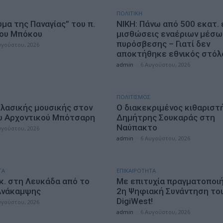
ΠΟΛΙΤΙΚΗ
μα της Παναγίας” του π.
ΝΙΚΗ: Πάνω από 500 εκατ.
ου Μπόκου
μισθώσεις εναέριων μέσω
πυρόσβεσης – Γιατί δεν
υγούστου, 2026
αποκτήθηκε εθνικός στόλ
admin
-
6 Αυγούστου, 2026
ΠΟΛΙΤΙΣΜΟΣ
κλασικής μουσικής στον
Ο διακεκριμένος κιθαριστ
υ Αρχοντικού Μπότσαρη
Δημήτρης Σουκαράς στη
Ναύπακτο
υγούστου, 2026
admin
-
6 Αυγούστου, 2026
ΤΑ
ΕΠΙΚΑΙΡΟΤΗΤΑ
κ. στη Λευκάδα από το
Με επιτυχία πραγματοποι
Ανάκαμψης
2η Ψηφιακή Συνάντηση το
DigiWest!
υγούστου, 2026
admin
-
6 Αυγούστου, 2026