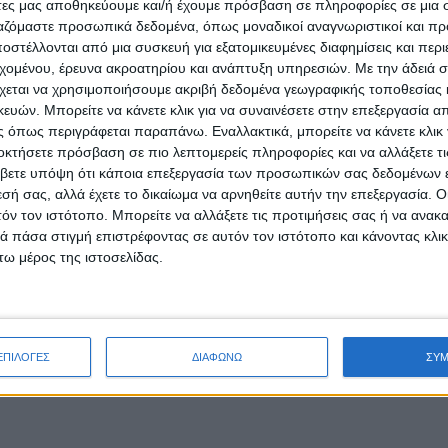
άτες μας αποθηκεύουμε και/ή έχουμε πρόσβαση σε πληροφορίες σε μια
ργαζόμαστε προσωπικά δεδομένα, όπως μοναδικοί αναγνωριστικοί και 
στέλλονται από μια συσκευή για εξατομικευμένες διαφημίσεις και περ
α στην τιμή του ενός.
εχομένου, έρευνα ακροατηρίου και ανάπτυξη υπηρεσιών.
Με την άδειά σα
χεται να χρησιμοποιήσουμε ακριβή δεδομένα γεωγραφικής τοποθεσίας 
ών. Μπορείτε να κάνετε κλικ για να συναινέσετε στην επεξεργασία απ
 όπως περιγράφεται παραπάνω. Εναλλακτικά, μπορείτε να κάνετε κλικ γ
οκτήσετε πρόσβαση σε πιο λεπτομερείς πληροφορίες και να αλλάξετε τι
βετε υπόψη ότι κάποια επεξεργασία των προσωπικών σας δεδομένων ε
εσή σας, αλλά έχετε το δικαίωμα να αρνηθείτε αυτήν την επεξεργασία. 
ΛΥΤΕΚΝΩΝ – ΑΜΕΑ (με την επίδειξη κάρτας ) 4€
τόν τον ιστότοπο. Μπορείτε να αλλάξετε τις προτιμήσεις σας ή να ανακα
 πάσα στιγμή επιστρέφοντας σε αυτόν τον ιστότοπο και κάνοντας κλι
ω μέρος της ιστοσελίδας.
- Advertisement -
ΕΠΙΛΟΓΕΣ
ΔΙΑΦΩΝΩ
ΣΥ