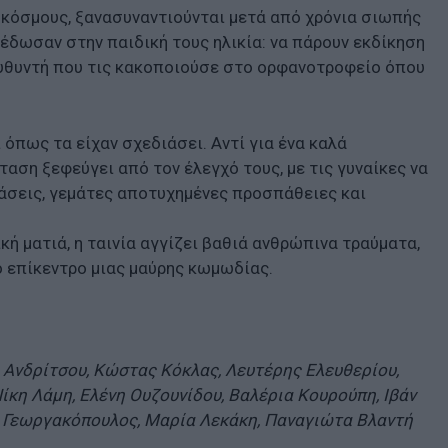
 κόσμους, ξανασυναντιούνται μετά από χρόνια σιωπής
έδωσαν στην παιδική τους ηλικία: να πάρουν εκδίκηση
ευθυντή που τις κακοποιούσε στο ορφανοτροφείο όπου
όπως τα είχαν σχεδιάσει. Αντί για ένα καλά
αση ξεφεύγει από τον έλεγχό τους, με τις γυναίκες να
άσεις, γεμάτες αποτυχημένες προσπάθειες και
κή ματιά, η ταινία αγγίζει βαθιά ανθρώπινα τραύματα,
ο επίκεντρο μιας μαύρης κωμωδίας.
 Ανδρίτσου, Κώστας Κόκλας, Λευτέρης Ελευθερίου,
Νίκη Λάμη, Ελένη Ουζουνίδου, Βαλέρια Κoυρούπη, Ιβάν
ς Γεωργακόπουλος, Μαρία Λεκάκη, Παναγιώτα Βλαντή