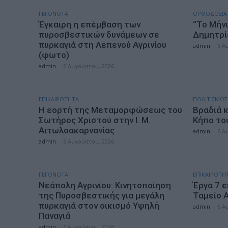
ΓΕΓΟΝΟΤΑ
ΟΡΘΟΔΟΞΙΑ
Έγκαιρη η επέμβαση των
“Το Μήνυ
πυροσβεστικών δυνάμεων σε
Δημητρί
πυρκαγιά στη Λεπενού Αγρινίου
admin
-
6 Α
(φωτο)
admin
-
6 Αυγούστου, 2026
ΕΠΙΚΑΙΡΟΤΗΤΑ
ΠΟΛΙΤΙΣΜΟΣ
Η εορτή της Μεταμορφώσεως του
Βραδιά 
Σωτήρος Χριστού στην Ι. Μ.
Κήπο το
Αιτωλοακαρνανίας
admin
-
6 Α
admin
-
6 Αυγούστου, 2026
ΓΕΓΟΝΟΤΑ
ΕΠΙΚΑΙΡΟΤΗ
Νεάπολη Αγρινίου: Κινητοποίηση
Έργα 7 ε
της Πυροσβεστικής για μεγάλη
Ταμείο 
πυρκαγιά στον οικισμό Υψηλή
admin
-
6 Α
Παναγιά
admin
-
6 Αυγούστου, 2026