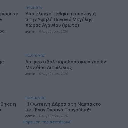
ΓΕΓΟΝΟΤΑ
 ευρώ σε
Υπό έλεγχο τέθηκε η πυρκαγιά
ν
στην Υψηλή Παναγιά Μεγάλης
Χώρας Αγρινίου (φωτό)
ος;
admin
-
6 Αυγούστου, 2026
ΠΟΛΙΤΙΣΜΟΣ
ής
6ο φεστιβάλ παραδοσιακών χορών
Μενιδίου Αιτωλ/νίας
admin
-
6 Αυγούστου, 2026
ΠΟΛΙΤΙΣΜΟΣ
ήθηκε η
Η Φωτεινή Δάρρα στη Ναύπακτο
υ
με «Έναν Ουρανό Τραγούδια!»
admin
-
6 Αυγούστου, 2026
Φόρτωση περισσοτέρων