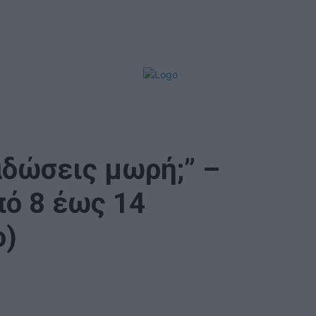
Πέμπτη, 6
Αυγούστου,
2026
αδώσεις μωρή;” –
πό 8 έως 14
o)