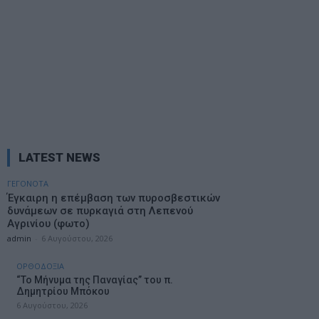
ΑΡΧΙΚΗ
ΟΛΕΣ ΟΙ ΕΙΔΗΣΕΙΣ
ΑΧΕΛΩΟΣ TV
ΑΧΕΛΩΟΣ FM
LATEST NEWS
ΓΕΓΟΝΟΤΑ
Έγκαιρη η επέμβαση των πυροσβεστικών
δυνάμεων σε πυρκαγιά στη Λεπενού
Αγρινίου (φωτο)
admin
-
6 Αυγούστου, 2026
ΟΡΘΟΔΟΞΙΑ
“Το Μήνυμα της Παναγίας” του π.
Δημητρίου Μπόκου
6 Αυγούστου, 2026