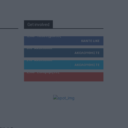
Get involved
9,500
Υποστηρικτές
ΚΆΝΤΕ LIKE
670
Ακόλουθοι
ΑΚΟΛΟΥΘΉΣΤΕ
216
Ακόλουθοι
ΑΚΟΛΟΥΘΉΣΤΕ
2,500
Συνδρομητές
ΓΊΝΕΤΕ ΣΥΝΔΡΟΜΗΤΉΣ