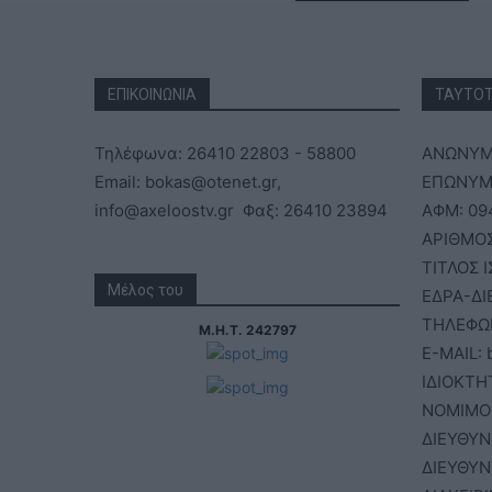
ΕΠΙΚΟΙΝΩΝΙΑ
ΤΑΥΤΟ
Τηλέφωνα: 26410 22803 - 58800
ΑΝΩΝΥΜΗ
Email: bokas@otenet.gr,
ΕΠΩΝΥΜΙ
info@axeloostv.gr Φαξ: 26410 23894
ΑΦΜ: 09
ΑΡΙΘΜΟΣ
ΤΙΤΛΟΣ 
Μέλος του
ΕΔΡΑ-ΔΙ
ΤΗΛΕΦΩΝ
Μ.Η.Τ. 242797
E-MAIL: 
ΙΔΙΟΚΤΗΤ
ΝΟΜΙΜΟ
ΔΙΕΥΘΥΝ
ΔΙΕΥΘΥΝ