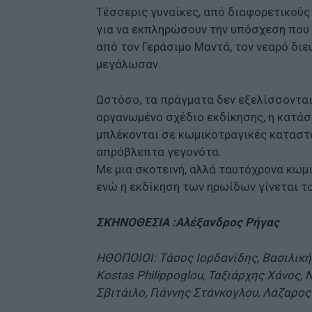
Τέσσερις γυναίκες, από διαφορετικούς
για να εκπληρώσουν την υπόσχεση που 
από τον Γεράσιμο Μαντά, τον νεαρό δι
μεγάλωσαν.
Ωστόσο, τα πράγματα δεν εξελίσσονται 
οργανωμένο σχέδιο εκδίκησης, η κατάστ
μπλέκονται σε κωμικοτραγικές καταστ
απρόβλεπτα γεγονότα.
Με μια σκοτεινή, αλλά ταυτόχρονα κωμι
ενώ η εκδίκηση των ηρωίδων γίνεται τ
ΣΚΗΝΟΘΕΣΙΑ :Αλέξανδρος Ρήγας
ΗΘΟΠΟΙΟΙ: Τάσος Ιορδανίδης, Βασιλική
Kostas Philippoglou, Ταξιάρχης Χάνος, 
Σβιτάιλο, Γιάννης Στάνκογλου, Λάζαρο