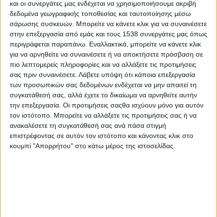
και οι συνεργάτες μας ενδέχεται να χρησιμοποιήσουμε ακριβή
δεδομένα γεωγραφικής τοποθεσίας και ταυτοποίησης μέσω
- Advertisement -
σάρωσης συσκευών. Μπορείτε να κάνετε κλικ για να συναινέσετε
στην επεξεργασία από εμάς και τους 1538 συνεργάτες μας όπως
περιγράφεται παραπάνω. Εναλλακτικά, μπορείτε να κάνετε κλικ
για να αρνηθείτε να συναινέσετε ή να αποκτήσετε πρόσβαση σε
Δείτε τη δήλωση:
πιο λεπτομερείς πληροφορίες και να αλλάξετε τις προτιμήσεις
https://x.com/NFarantouris/status/1981002217701425610?s=19
σας πριν συναινέσετε.
Λάβετε υπόψη ότι κάποια επεξεργασία
των προσωπικών σας δεδομένων ενδέχεται να μην απαιτεί τη
Δριμεία κριτική στις κυβερνήσεις των κρατών-μελών
συγκατάθεσή σας, αλλά έχετε το δικαίωμα να αρνηθείτε αυτήν
άσκησε ο Ευρωβουλευτής και μέλος της Επιτροπής
την επεξεργασία. Οι προτιμήσεις σαςθα ισχύουν μόνο για αυτόν
Προϋπολογισμού του Ευρωπαϊκού Κοινοβουλίου Νικόλας
τον ιστότοπο. Μπορείτε να αλλάξετε τις προτιμήσεις σας ή να
ανακαλέσετε τη συγκατάθεσή σας ανά πάσα στιγμή
Φαραντούρης, στη συζήτηση για τον προϋπολογισμό του
επιστρέφοντας σε αυτόν τον ιστότοπο και κάνοντας κλικ στο
2026 στην Ολομέλεια στο Στρασβούργο.
κουμπί "Απορρήτου" στο κάτω μέρος της ιστοσελίδας.
Στο στόχαστρο του Έλληνα ευρωβουλευτή μπήκαν οι
«απαράδεκτες και αδικαιολόγητες», όπως είπε, περικοπές €1,3
δισ. που πρότεινε το Συμβούλιο (Υπουργών) στον ευρωπαϊκό
προϋπολογισμό του 2026 για την υγεία, την παιδεία, τις
ψηφιακές υποδομές, τις ψηφιακές δεξιότητες, τη δράση για το
κλίμα, τις μικρομεσαίες επιχειρήσεις, την προάσπιση του