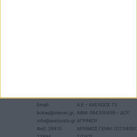
ΕΠΙΚΟΙΝΩΝΙΑ
ΤΑΥΤΟΤΗΤΑ
Τηλέφωνα: 26410
ΑΝΩΝΥΜΗ ΕΤΑΙΡΕΙΑ
22803 - 58800
ΕΠΩΝΥΜΙΑ: Γ. ΜΠΟΚΑΣ & Σ
Email:
Α.Ε – ΑΧΕΛΩΟΣ TV
bokas@otenet.gr,
ΑΦΜ: 094300499 – ΔΟΥ
info@axeloostv.gr
ΑΓΡΙΝΙΟΥ
Φαξ: 26410
ΑΡΙΘΜΟΣ ΓΕΜΗ: 02734051
23894
ΤΙΤΛΟΣ