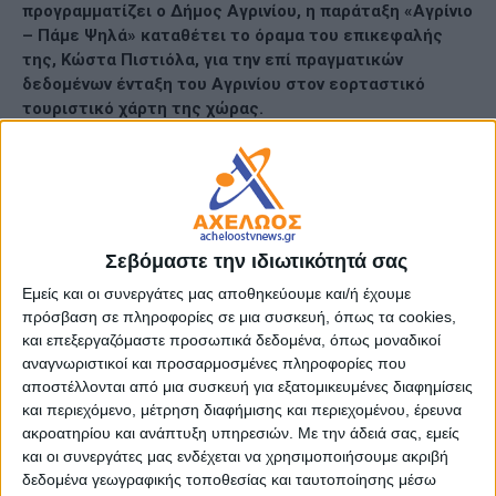
προγραμματίζει ο Δήμος Αγρινίου, η παράταξη «Αγρίνιο
– Πάμε Ψηλά» καταθέτει το όραμα του επικεφαλής
της, Κώστα Πιστιόλα, για την επί πραγματικών
δεδομένων ένταξη του Αγρινίου στον εορταστικό
τουριστικό χάρτη της χώρας.
Με την ενοποίηση των εκατοντάδων διάσπαρτων και
ασύνδετων μεταξύ τους, ενίοτε και χωρίς
χριστουγεννιάτικη αναφορά, εκδηλώσεων, σε ένα ενιαίο
και πολυεπίπεδο Χριστουγεννιάτικο Χωριό (ή
Χριστουγεννιάτικο Πάρκο ή όπως αλλιώς μπορεί να
Σεβόμαστε την ιδιωτικότητά σας
ονομαστεί), στο Παπαστράτειο Δημοτικό Πάρκο Αγρινίου.
Εμείς και οι συνεργάτες μας αποθηκεύουμε και/ή έχουμε
πρόσβαση σε πληροφορίες σε μια συσκευή, όπως τα cookies,
Προκρίνεται όχι τυχαία ο συγκεκριμένος: παρά το γεγονός
και επεξεργαζόμαστε προσωπικά δεδομένα, όπως μοναδικοί
ότι το αναψυκτήριο, τόσα χρόνια μετά, δεν έχει ακόμη
αναγνωριστικοί και προσαρμοσμένες πληροφορίες που
παραδοθεί, το Δημοτικό Πάρκο διαθέτει τους χώρους που
αποστέλλονται από μια συσκευή για εξατομικευμένες διαφημίσεις
εύκολα μπορούν να μετατραπούν για την εορταστική
και περιεχόμενο, μέτρηση διαφήμισης και περιεχομένου, έρευνα
περίοδο σε μια όμορφη χριστουγεννιάτικη
ακροατηρίου και ανάπτυξη υπηρεσιών.
Με την άδειά σας, εμείς
και οι συνεργάτες μας ενδέχεται να χρησιμοποιήσουμε ακριβή
παραμυθούπολη, όπου η μαγεία των γιορτών θα
δεδομένα γεωγραφικής τοποθεσίας και ταυτοποίησης μέσω
ζωντανέψει μέσα από πρωτότυπες δράσεις, παιχνίδια και