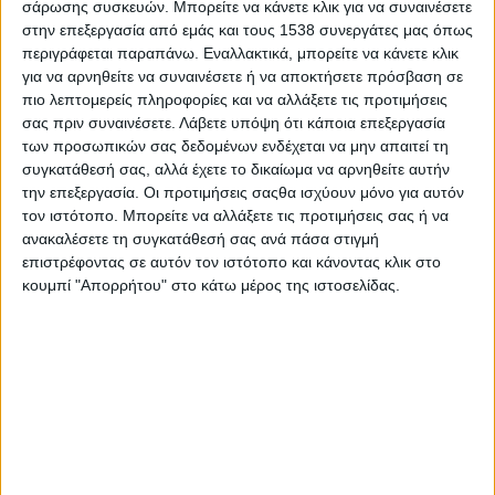
σάρωσης συσκευών. Μπορείτε να κάνετε κλικ για να συναινέσετε
εργαστήρια, προσφέροντας μια αξέχαστη γιορτινή
στην επεξεργασία από εμάς και τους 1538 συνεργάτες μας όπως
εμπειρία σε κάθε οικογένεια.
περιγράφεται παραπάνω. Εναλλακτικά, μπορείτε να κάνετε κλικ
για να αρνηθείτε να συναινέσετε ή να αποκτήσετε πρόσβαση σε
Και παράλληλα, σε συνεννόηση με τους άμεσα
πιο λεπτομερείς πληροφορίες και να αλλάξετε τις προτιμήσεις
ενδιαφερομένους φορείς, μπορεί να υπάρξει η παράλληλη
σας πριν συναινέσετε.
Λάβετε υπόψη ότι κάποια επεξεργασία
χριστουγεννιάτικη αγορά, ώστε να στηριχθεί πρόσθετα η
των προσωπικών σας δεδομένων ενδέχεται να μην απαιτεί τη
τοπική οικονομία.
συγκατάθεσή σας, αλλά έχετε το δικαίωμα να αρνηθείτε αυτήν
την επεξεργασία. Οι προτιμήσεις σαςθα ισχύουν μόνο για αυτόν
Εκεί θα πρέπει να μεταφερθεί (σχεδόν) το σύνολο των
τον ιστότοπο. Μπορείτε να αλλάξετε τις προτιμήσεις σας ή να
πολιτιστικών – καλλιτεχνικών εκδηλώσεων, με την
ανακαλέσετε τη συγκατάθεσή σας ανά πάσα στιγμή
ενσωμάτωση σε αυτές της Δημοτικής Βιβλιοθήκης και της
επιστρέφοντας σε αυτόν τον ιστότοπο και κάνοντας κλικ στο
κουμπί "Απορρήτου" στο κάτω μέρος της ιστοσελίδας.
Γλυπτοθήκης «Χρ. Καπράλλος», αλλά και των
Παπαστρατείων Εκπαιδευτηρίων, ώστε να αναδειχθεί ο
συνολικός χώρος.
Η σχετική πρόταση της παράταξης, αναφέρει:
«Σημειώνουμε ότι ο Δήμος Αγρινίου διαθέτει πολλά
χρήματα κάθε χρόνο. Και επαναλαμβάνουμε ότι οι
εκδηλώσεις που καταγράφονται στο χριστουγεννιάτικο