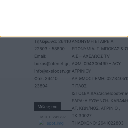
ΕΠΙΚΟΙΝΩΝΙΑ
ΤΑΥΤΟΤΗΤΑ
Τηλέφωνα: 26410
ΑΝΩΝΥΜΗ ΕΤΑΙΡΕΙΑ
22803 - 58800
ΕΠΩΝΥΜΙΑ: Γ. ΜΠΟΚΑΣ & Σ
Email:
Α.Ε – ΑΧΕΛΩΟΣ TV
bokas@otenet.gr,
ΑΦΜ: 094300499 – ΔΟΥ
info@axeloostv.gr
ΑΓΡΙΝΙΟΥ
Φαξ: 26410
ΑΡΙΘΜΟΣ ΓΕΜΗ: 02734051
23894
ΤΙΤΛΟΣ
ΙΣΤΟΣΕΛΙΔΑΣ:acheloostvne
ΕΔΡΑ-ΔΙΕΥΘΥΝΣΗ: ΚΑΒΑΦΗ
Μέλος του
ΑΓ. ΚΩΝ/ΝΟΣ, ΑΓΡΙΝΙΟ ,
ΤΚ:30027
Μ.Η.Τ. 242797
ΤΗΛΕΦΩΝΟ: 2641022803 –