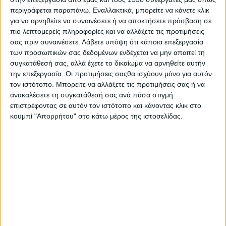
Θεοφανείων.
περιγράφεται παραπάνω. Εναλλακτικά, μπορείτε να κάνετε κλικ
για να αρνηθείτε να συναινέσετε ή να αποκτήσετε πρόσβαση σε
πιο λεπτομερείς πληροφορίες και να αλλάξετε τις προτιμήσεις
Ακολουθία Μεγάλου Αγιασμού
σας πριν συναινέσετε.
Λάβετε υπόψη ότι κάποια επεξεργασία
των προσωπικών σας δεδομένων ενδέχεται να μην απαιτεί τη
11:00’ Λιμάνι Ιεράς Πόλεως Μεσολογγίου
συγκατάθεσή σας, αλλά έχετε το δικαίωμα να αρνηθείτε αυτήν
την επεξεργασία. Οι προτιμήσεις σαςθα ισχύουν μόνο για αυτόν
Αγιασμός των Υδάτων
τον ιστότοπο. Μπορείτε να αλλάξετε τις προτιμήσεις σας ή να
ανακαλέσετε τη συγκατάθεσή σας ανά πάσα στιγμή
επιστρέφοντας σε αυτόν τον ιστότοπο και κάνοντας κλικ στο
ΣΑΒΒΑΤΟ 7 ΙΑΝΟΥΑΡΙΟΥ 2023
κουμπί "Απορρήτου" στο κάτω μέρος της ιστοσελίδας.
07:30’ Ιερός Ναός Αγίου Παντελεήμονος Σιταραλώνων
Τριχωνίδος
Όρθρος και Αρχιερατική Θεία Λειτουργία
ΚΥΡΙΑΚΗ 8 ΙΑΝΟΥΑΡΙΟΥ 2023
07:30’ Ιερός Μητροπολιτικός Ναός Ζωοδόχου Πηγής