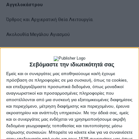
Αγγελοκάστρου
Όρθρος και Αρχιερατική Θεία Λειτουργία.
Ακολουθία Μεγάλου Αγιασμού
18:00’ Ιερός Μητροπολιτικός Ναός Αγίου Σπυρίδωνος
Ιεράς Πόλεως Μεσολογγίου
Σεβόμαστε την ιδιωτικότητά σας
Εμείς και οι συνεργάτες μας αποθηκεύουμε και/ή έχουμε
Πανηγυρικός Αρχιερατικός Εσπερινός Θεοφανείων
πρόσβαση σε πληροφορίες σε μια συσκευή, όπως τα cookies,
και επεξεργαζόμαστε προσωπικά δεδομένα, όπως μοναδικοί
αναγνωριστικοί και προσαρμοσμένες πληροφορίες που
ΠΑΡΑΣΚΕΥΗ 6 ΙΑΝΟΥΑΡΙΟΥ 2023
αποστέλλονται από μια συσκευή για εξατομικευμένες διαφημίσεις
και περιεχόμενο, μέτρηση διαφήμισης και περιεχομένου, έρευνα
07:30’ Ιερός Μητροπολιτικός Ναός Αγίου Σπυρίδωνος
ακροατηρίου και ανάπτυξη υπηρεσιών.
Με την άδειά σας, εμείς
και οι συνεργάτες μας ενδέχεται να χρησιμοποιήσουμε ακριβή
Ιεράς Πόλεως Μεσολογγίου
δεδομένα γεωγραφικής τοποθεσίας και ταυτοποίησης μέσω
σάρωσης συσκευών. Μπορείτε να κάνετε κλικ για να συναινέσετε
Όρθρος και πανηγυρική Αρχιερατική Θεία Λειτουργία
στην επεξεργασία από εμάς και τους 1538 συνεργάτες μας όπως