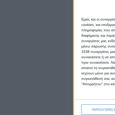
LATEST NEWS
ΕΠΙΚΑΙΡΟΤΗΤΑ
Εμείς και οι συνεργ
Δυτική Ελλάδα: Ο απολογισμός του Ιουλίου
cookies, και επεξε
κατέγραψε 42 τροχαία ατυχήματα και 3.757
πληροφορίες που απο
παραβάσεις
διαφήμισης και περι
admin
-
5 Αυγούστου, 2026
συνεργάτες μας ενδέ
μέσω σάρωσης συσκευ
ΕΠΙΚΑΙΡΟΤΗΤΑ
1538 συνεργάτες μας
Mνημόσυνο στη Γαβαλού για τα θύματα της
συναινέσετε ή να απ
Γερμανικής Κατοχής στη Μακρυνεία
πριν συναινέσετε.
Λά
5 Αυγούστου, 2026
απαιτεί τη συγκατάθ
ισχύουν μόνο για αυ
ΕΠΙΚΑΙΡΟΤΗΤΑ
συγκατάθεσή σας ανά
Η ΕΛΟΠΥ συμμετείχε στην Ειδική Μόνιμη
"Απορρήτου" στο κάτ
Επιτροπή Περιφερειών της Βουλής των
Ελλήνων
5 Αυγούστου, 2026
ΠΟΛΙΤΙΚΗ
Έπεσαν οι υπογραφές για την ηλεκτρική
ΠΕΡΙΣΣΟΤΕΡΕΣ 
διασύνδεση Ελλάδας – Κύπρου