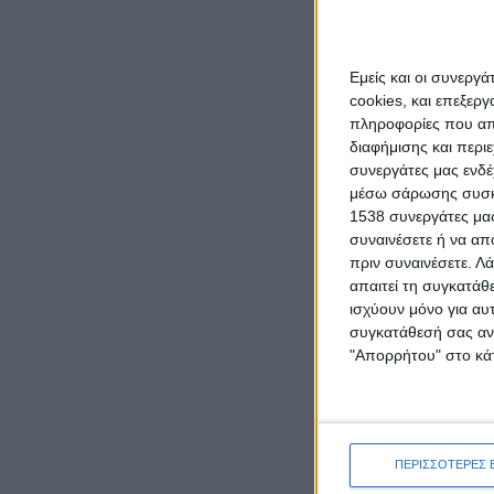
LATEST NEWS
ΕΠΙΚΑΙΡΟΤΗΤΑ
Εμείς και οι συνεργ
Δυτική Ελλάδα: Ο απολογισμός του Ιουλίου
cookies, και επεξε
κατέγραψε 42 τροχαία ατυχήματα και 3.757
παραβάσεις
πληροφορίες που απο
admin
-
5 Αυγούστου, 2026
διαφήμισης και περι
συνεργάτες μας ενδέ
μέσω σάρωσης συσκευ
ΕΠΙΚΑΙΡΟΤΗΤΑ
1538 συνεργάτες μας
Mνημόσυνο στη Γαβαλού για τα θύματα της
συναινέσετε ή να απ
Γερμανικής Κατοχής στη Μακρυνεία
πριν συναινέσετε.
Λά
5 Αυγούστου, 2026
απαιτεί τη συγκατάθ
ισχύουν μόνο για αυ
ΕΠΙΚΑΙΡΟΤΗΤΑ
συγκατάθεσή σας ανά
Η ΕΛΟΠΥ συμμετείχε στην Ειδική Μόνιμη
Επιτροπή Περιφερειών της Βουλής των
"Απορρήτου" στο κάτ
Ελλήνων
5 Αυγούστου, 2026
ΠΟΛΙΤΙΚΗ
Έπεσαν οι υπογραφές για την ηλεκτρική
ΠΕΡΙΣΣΟΤΕΡΕΣ 
διασύνδεση Ελλάδας – Κύπρου