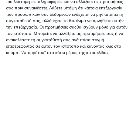
πιο λεπτομερείς πληροφορίες και να αλλάξετε τις προτιμήσεις
σας πριν συναινέσετε.
Λάβετε υπόψη ότι κάποια επεξεργασία
των προσωπικών σας δεδομένων ενδέχεται να μην απαιτεί τη
συγκατάθεσή σας, αλλά έχετε το δικαίωμα να αρνηθείτε αυτήν
την επεξεργασία. Οι προτιμήσεις σαςθα ισχύουν μόνο για αυτόν
τον ιστότοπο. Μπορείτε να αλλάξετε τις προτιμήσεις σας ή να
ανακαλέσετε τη συγκατάθεσή σας ανά πάσα στιγμή
επιστρέφοντας σε αυτόν τον ιστότοπο και κάνοντας κλικ στο
Λίγα λεπτά μετά την είδηση θανάτου του, η υπουργός
κουμπί "Απορρήτου" στο κάτω μέρος της ιστοσελίδας.
Παιδείας Σοφία Ζαχαράκη, αποχαιρέτησε τον Απόστολο
Βεσυρόπουλο με μία ανάρτηση στα social media.
Απόστολε μας… Kαλέ μας, ευγενικέ, υποστηρικτικέ στους
νεότερους και με σεβασμό στους μεγαλύτερους. Δραστήριε
και πανταχού παρών με μόνιμο και ειλικρινές ενδιαφέρον
για την περιοχή σου και όλη την Ελλάδα. Πάντα στη Βουλή,
πρώτος να μας εμψυχώσεις ακόμα και σε ομιλίες μας που
είχαμε αγωνία, πρώτος να οργανώσεις την κοινοβουλευτική
ομάδα αλλά και να κάνεις τις θετικές παρεμβάσεις για την
κοινωνία! Θα σε θυμόμαστε πάντα με σεβασμό και αγάπη.
Ειλικρινή συλλυπητήρια στην οικογένεια, φίλους και