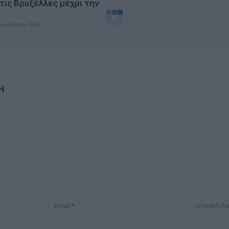
 τις Βρυξέλλες μέχρι την
υγούστου, 2026
Η
Όνομα:*
Email:*