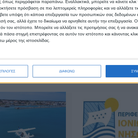
 όπως περιγράφεται παραπάνω. Εναλλακτικά, μπορείτε να κάνετε κλικ γ
οκτήσετε πρόσβαση σε πιο λεπτομερείς πληροφορίες και να αλλάξετε τι
βετε υπόψη ότι κάποια επεξεργασία των προσωπικών σας δεδομένων ε
εσή σας, αλλά έχετε το δικαίωμα να αρνηθείτε αυτήν την επεξεργασία. 
τόν τον ιστότοπο. Μπορείτε να αλλάξετε τις προτιμήσεις σας ή να ανακα
 πάσα στιγμή επιστρέφοντας σε αυτόν τον ιστότοπο και κάνοντας κλι
ω μέρος της ιστοσελίδας.
ΕΠΙΚΑΙΡΟΤΗΤΑ
εοδωρικάκος:
ΣΑΕΚ Αγρινίου: Δέκα νέες
λουμε στην εθνική
ειδικότητες για το εκπαιδ
α της πατρίδας μας με νέο
έτος 2026-2027
ιακό καθεστώς για την
admin
-
7 Αυγούστου, 2026
ΕΠΙΛΟΓΕΣ
ΔΙΑΦΩΝΩ
ΣΥ
υγούστου, 2026