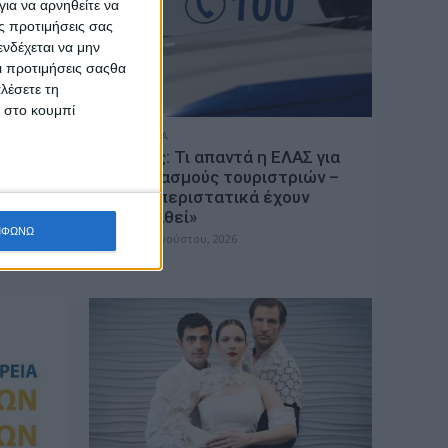
ια να αρνηθείτε να
ς προτιμήσεις σας
νδέχεται να μην
Οι προτιμήσεις σαςθα
λέσετε τη
κ στο κουμπί
ΕΠΙΚΑΙΡΟΤΗΤΑ
Ζάκυνθος: Τι απαντά η ΕΛΑΣ για
ευτικό
τους 8 βιασμούς τουριστριών –
«Μόνο 3 περιστατικά έχουν
καταγγελθεί»
ΜΦΩΝΩ
admin
-
7 Αυγούστου, 2026