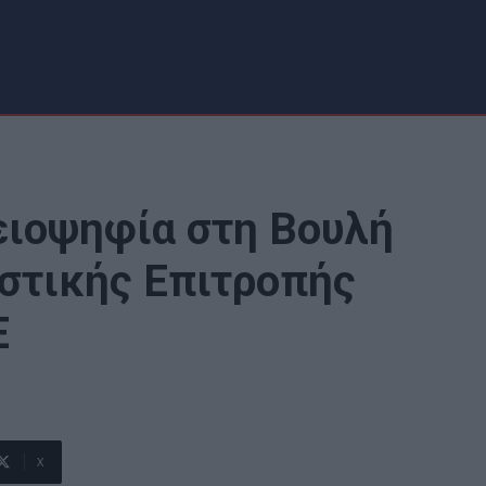
ειοψηφία στη Βουλή
στικής Επιτροπής
Ε
X