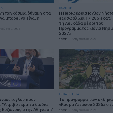
ΤΑ
ΠΟΛΙΤΙΚΗ
νη παγκόσμια δύναμη στα
Η Περιφέρεια Ιονίων Νήσ
α μπορεί να είναι η
εξασφαλίζει 17,285 εκατ. 
…
τη Λευκάδα μέσω του
Προγράμματος «Ιόνια Νησι
υγούστου, 2026
2027»
admin
-
7 Αυγούστου, 2026
ΕΠΙΚΑΙΡΟΤΗΤΑ
ρναούτογλου προς
Το πρόγραμμα των εκδηλ
: “Ακριβότερα τα διόδια
«Κοσμά Αιτωλού 2026» στ
ς Ευζώνους στην Αθήνα απ’
admin
-
7 Αυγούστου, 2026