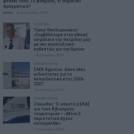
φτάνει τους 33 βαθμούς, τι σημαίνει
πραγματικά?
admin
-
8 Αυγούστου, 2026
ΠΟΛΙΤΙΚΗ
Τάκης Θεοδωρικάκος:
«Συμβάλλουμε στην εθνική
ασφάλεια της πατρίδας μας
με νέο αναπτυξιακό
καθεστώς για την Άμυνα»
7 Αυγούστου, 2026
ΕΠΙΚΑΙΡΟΤΗΤΑ
ΣΑΕΚ Αγρινίου: Δέκα νέες
ειδικότητες για το
εκπαιδευτικό έτος 2026-
2027
7 Αυγούστου, 2026
ΕΠΙΚΑΙΡΟΤΗΤΑ
Ζάκυνθος: Τι απαντά η ΕΛΑΣ
για τους 8 βιασμούς
τουριστριών – «Μόνο 3
περιστατικά έχουν
καταγγελθεί»
7 Αυγούστου, 2026