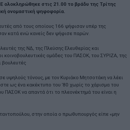
Ε ολοκληρώθηκε στις 21.00 το βράδυ της Τρίτης
νική ονομαστική ψηφοφορία.
ευτές από τους οποίους 166 ψήφισαν υπέρ της
σαν κατά ενώ κανείς δεν ψήφισε παρών.
λευτές της ΝΔ, της Πλεύσης Ελευθερίας και
ι κοινοβουλευτικές ομάδες του ΠΑΣΟΚ, του ΣΥΡΙΖΑ, της
ι βουλευτές
σε υψηλούς τόνους, με τον Κυριάκο Μητσοτάκη να λέει
στε ως ένα κακέκτυπο του ’80 χωρίς το χάρισμα του
υ ΠΑΣΟΚ να απαντά ότι το πλεονέκτημά του είναι η
σταντοπούλου, στην οποία ο πρωθυπουργός είπε «μην