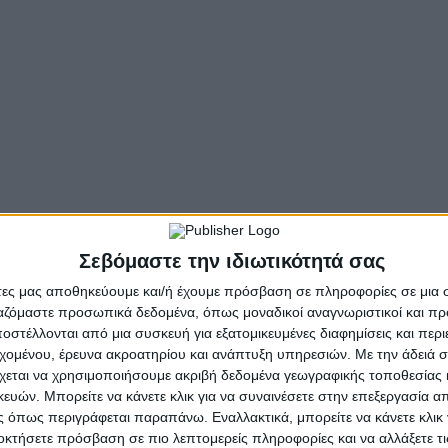
ειλε η κουνιάδα του για ενδοικογενειακή απειλή. Οι αστυνομικο
ικό όπλο και μια καραμπίνα, τα οποία αφαιρέθηκαν από την κα
γυναίκα, (σύζυγοι), διότι αλληλομηνύθηκαν, για ενδοοικογεν
Σεβόμαστε την ιδιωτικότητά σας
ίο κατήγγειλε γυναίκα για απειλή και σε άσκηση ενδοοικογενε
άτες μας αποθηκεύουμε και/ή έχουμε πρόσβαση σε πληροφορίες σε μια
ργαζόμαστε προσωπικά δεδομένα, όπως μοναδικοί αναγνωριστικοί και 
στέλλονται από μια συσκευή για εξατομικευμένες διαφημίσεις και περ
νων υποβλήθηκαν στους κατά τόπο αρμόδιους Εισαγγελείς.
εχομένου, έρευνα ακροατηρίου και ανάπτυξη υπηρεσιών.
Με την άδειά σα
χεται να χρησιμοποιήσουμε ακριβή δεδομένα γεωγραφικής τοποθεσίας 
- Advertisement -
ών. Μπορείτε να κάνετε κλικ για να συναινέσετε στην επεξεργασία απ
 όπως περιγράφεται παραπάνω. Εναλλακτικά, μπορείτε να κάνετε κλικ γ
οκτήσετε πρόσβαση σε πιο λεπτομερείς πληροφορίες και να αλλάξετε τι