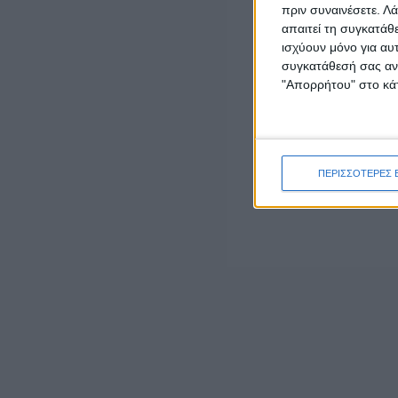
LATEST NEWS
πριν συναινέσετε.
Λά
απαιτεί τη συγκατάθ
ΕΠΙΚΑΙΡΟΤΗΤΑ
ισχύουν μόνο για αυ
-4- συλλήψεις για κατοχή ναρκωτικών
συγκατάθεσή σας ανά
ουσιών σε Λευκάδα και Κέρκυρα
"Απορρήτου" στο κάτ
admin
-
8 Αυγούστου, 2026
ΠΟΛΙΤΙΚΗ
Σάκης Αρναούτογλου: Όταν η Μεσόγειος
φτάνει τους 33 βαθμούς, τι σημαίνει
ΠΕΡΙΣΣΟΤΕΡΕΣ 
πραγματικά?
8 Αυγούστου, 2026
ΠΟΛΙΤΙΚΗ
Τάκης Θεοδωρικάκος: «Συμβάλλουμε στην
εθνική ασφάλεια της πατρίδας μας με νέο
αναπτυξιακό καθεστώς για την Άμυνα»
7 Αυγούστου, 2026
ΕΠΙΚΑΙΡΟΤΗΤΑ
ΣΑΕΚ Αγρινίου: Δέκα νέες ειδικότητες για το
εκπαιδευτικό έτος 2026-2027
7 Αυγούστου, 2026