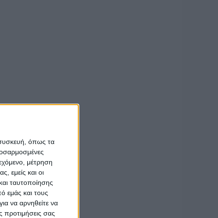
ί βρήκαν στην οικία
τοχή του.
ειακή παράνομη βία,
ιακής βίας σε βάρος
 συσκευή, όπως τα
προσαρμοσμένες
ιεχόμενο, μέτρηση
ς, εμείς και οι
και ταυτοποίησης
ό εμάς και τους
ια να αρνηθείτε να
ς προτιμήσεις σας