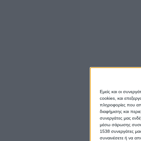
προκάλεσε
σωματικές βλάβες και την απείλησε λεκτικά.
Γ) Σε περιοχή της Ανδρίτσαινας Κρεστένων
Συνελήφθη, χθες το πρωί, ένας άνδρας, τον οποίο κατήγγ
του κατηγορούμενου και κατέσχεσαν ένα δίκαννο κυνηγετ
Δ) Στο Μεσολόγγι
Συνελήφθησαν, χθες το μεσημέρι, ένας άνδρας και μια 
εξύβριση και απειλή.
Σχηματίστηκε δικογραφία σε βάρος ενός άνδρα, τον οπο
Εμείς και οι συνεργ
της υπερήλικης μητέρας του.
cookies, και επεξε
πληροφορίες που απο
Οι δικογραφίες που σχηματίσθηκαν σε βάρος των κατηγορουμέ
διαφήμισης και περι
συνεργάτες μας ενδέ
μέσω σάρωσης συσκευ
1538 συνεργάτες μας
συναινέσετε ή να απ