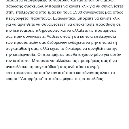
δεδομένα γεωγραφικής τοποθεσίας και ταυτοποίησης μέσω
σάρωσης συσκευών. Μπορείτε να κάνετε κλικ για να συναινέσετε
στην επεξεργασία από εμάς και τους 1538 συνεργάτες μας όπως
περιγράφεται παραπάνω. Εναλλακτικά, μπορείτε να κάνετε κλικ
Νομοθετική ρύθμιση που θα επιτρέψει στα νοικοκυριά και τις
για να αρνηθείτε να συναινέσετε ή να αποκτήσετε πρόσβαση σε
επιχειρήσεις να διαφύγουν τον κίνδυνο διακοπής του
πιο λεπτομερείς πληροφορίες και να αλλάξετε τις προτιμήσεις
ρεύματος, προτείνει με παρέμβασή του προς τους Υπουργούς
σας πριν συναινέσετε.
Λάβετε υπόψη ότι κάποια επεξεργασία
Περιβάλλοντος και Ενέργειας, Κωνσταντίνο Σκρέκα και
των προσωπικών σας δεδομένων ενδέχεται να μην απαιτεί τη
Ανάπτυξης και Επενδύσεων, Άδωνη Γεωργιάδη, ο
συγκατάθεσή σας, αλλά έχετε το δικαίωμα να αρνηθείτε αυτήν
Περιφερειάρχης Δυτικής Ελλάδας, Νεκτάριος Φαρμάκης.
την επεξεργασία. Οι προτιμήσεις σαςθα ισχύουν μόνο για αυτόν
Σε επιστολή του προς τους Υπουργούς, ο κ. Φαρμάκης,
τον ιστότοπο. Μπορείτε να αλλάξετε τις προτιμήσεις σας ή να
εκφράζει την άποψη ότι υπάρχουν νομικά και συνταγματικά
ανακαλέσετε τη συγκατάθεσή σας ανά πάσα στιγμή
επιχειρήματα ώστε για όσο διαρκεί η ενεργειακή κρίση να μην
επιστρέφοντας σε αυτόν τον ιστότοπο και κάνοντας κλικ στο
επιτρέπεται η διακοπή της ηλεκτροδότησης σε οικίες και
κουμπί "Απορρήτου" στο κάτω μέρος της ιστοσελίδας.
επιχειρήσεις, χωρίς παράλληλα οι πάροχοι ηλεκτρικής
ενέργειας να χάνουν τη δυνατότητα να εξοφληθούν για τις
οικονομικές απαιτήσεις τους από τους καταναλωτές.
Συγκεκριμένα, ο Περιφερειάρχης Δυτικής Ελλάδας, σημειώνει
πως η παροχή ηλεκτρικής ενέργειας αποτελεί κοινωνικό αγαθό
ζωτικής σημασίας για την αξιοπρεπή ανθρώπινη διαβίωση, η
διαφύλαξη της οποίας συνιστά συνταγματικό δικαίωμα που
απορρέει από τα άρθρα 2§1 και 5§1 Σ αλλά και το άρθρο 3 της