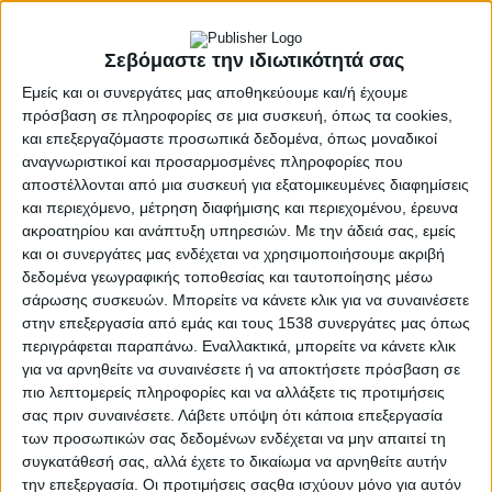
Σεβόμαστε την ιδιωτικότητά σας
Εμείς και οι συνεργάτες μας αποθηκεύουμε και/ή έχουμε
πρόσβαση σε πληροφορίες σε μια συσκευή, όπως τα cookies,
Την παραίτησή του από τη θέση του
και επεξεργαζόμαστε προσωπικά δεδομένα, όπως μοναδικοί
Αντιπεριφερειάρχη Τουριστικής Ανάπτυξης υπέβαλλε
αναγνωριστικοί και προσαρμοσμένες πληροφορίες που
σήμερα στον Περιφερειάρχη Δυτικής Ελλάδας,
αποστέλλονται από μια συσκευή για εξατομικευμένες διαφημίσεις
Νεκτάριο Φαρμάκη, ο Περιφερειακός Σύμβουλος Π.Ε.
και περιεχόμενο, μέτρηση διαφήμισης και περιεχομένου, έρευνα
Ηλείας, Δημήτρης Νικολακόπουλος.
ακροατηρίου και ανάπτυξη υπηρεσιών.
Με την άδειά σας, εμείς
και οι συνεργάτες μας ενδέχεται να χρησιμοποιήσουμε ακριβή
δεδομένα γεωγραφικής τοποθεσίας και ταυτοποίησης μέσω
Ο Περιφερειάρχης έκανε αποδεκτή την παραίτηση,
σάρωσης συσκευών. Μπορείτε να κάνετε κλικ για να συναινέσετε
που υποβλήθηκε για προσωπικούς λόγους και δήλωσε
στην επεξεργασία από εμάς και τους 1538 συνεργάτες μας όπως
τα εξής:
περιγράφεται παραπάνω. Εναλλακτικά, μπορείτε να κάνετε κλικ
για να αρνηθείτε να συναινέσετε ή να αποκτήσετε πρόσβαση σε
«Ο Δημήτρης Νικολακόπουλος, το τελευταίο διάστημα
πιο λεπτομερείς πληροφορίες και να αλλάξετε τις προτιμήσεις
βρίσκεται αντιμέτωπος με ζητήματα που αφορούν το
σας πριν συναινέσετε.
Λάβετε υπόψη ότι κάποια επεξεργασία
προσωπικό και οικογενειακό του περιβάλλον.
των προσωπικών σας δεδομένων ενδέχεται να μην απαιτεί τη
συγκατάθεσή σας, αλλά έχετε το δικαίωμα να αρνηθείτε αυτήν
την επεξεργασία. Οι προτιμήσεις σαςθα ισχύουν μόνο για αυτόν
Όλοι καταλαβαίνουμε πως όταν ένα πρόσωπο