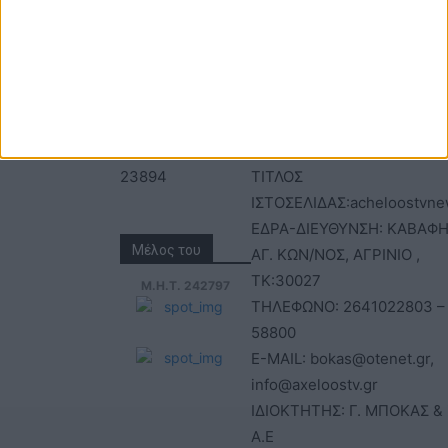
Τηλέφωνα: 26410
ΑΝΩΝΥΜΗ ΕΤΑΙΡΕΙΑ
22803 - 58800
ΕΠΩΝΥΜΙΑ: Γ. ΜΠΟΚΑΣ & Σ
Email:
Α.Ε – ΑΧΕΛΩΟΣ TV
bokas@otenet.gr,
ΑΦΜ: 094300499 – ΔΟΥ
info@axeloostv.gr
ΑΓΡΙΝΙΟΥ
Φαξ: 26410
ΑΡΙΘΜΟΣ ΓΕΜΗ: 02734051
23894
ΤΙΤΛΟΣ
ΙΣΤΟΣΕΛΙΔΑΣ:acheloostvne
ΕΔΡΑ-ΔΙΕΥΘΥΝΣΗ: ΚΑΒΑΦΗ
Μέλος του
ΑΓ. ΚΩΝ/ΝΟΣ, ΑΓΡΙΝΙΟ ,
ΤΚ:30027
Μ.Η.Τ. 242797
ΤΗΛΕΦΩΝΟ: 2641022803 –
58800
E-MAIL: bokas@otenet.gr,
info@axeloostv.gr
ΙΔΙΟΚΤΗΤΗΣ: Γ. ΜΠΟΚΑΣ & 
Α.Ε