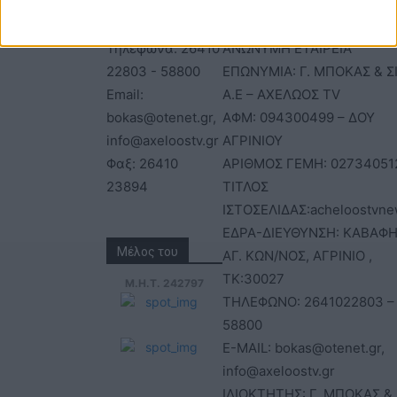
ΕΠΙΚΟΙΝΩΝΙΑ
ΤΑΥΤΟΤΗΤΑ
Τηλέφωνα: 26410
ΑΝΩΝΥΜΗ ΕΤΑΙΡΕΙΑ
22803 - 58800
ΕΠΩΝΥΜΙΑ: Γ. ΜΠΟΚΑΣ & Σ
Email:
Α.Ε – ΑΧΕΛΩΟΣ TV
bokas@otenet.gr,
ΑΦΜ: 094300499 – ΔΟΥ
info@axeloostv.gr
ΑΓΡΙΝΙΟΥ
Φαξ: 26410
ΑΡΙΘΜΟΣ ΓΕΜΗ: 02734051
23894
ΤΙΤΛΟΣ
ΙΣΤΟΣΕΛΙΔΑΣ:acheloostvne
ΕΔΡΑ-ΔΙΕΥΘΥΝΣΗ: ΚΑΒΑΦΗ
Μέλος του
ΑΓ. ΚΩΝ/ΝΟΣ, ΑΓΡΙΝΙΟ ,
ΤΚ:30027
Μ.Η.Τ. 242797
ΤΗΛΕΦΩΝΟ: 2641022803 –
58800
E-MAIL: bokas@otenet.gr,
info@axeloostv.gr
ΙΔΙΟΚΤΗΤΗΣ: Γ. ΜΠΟΚΑΣ & 