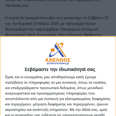
Παναγίας μας.
Η εορτή θα πραγματοποιηθεί στο μοναστήρι το Σάββατο 23
και την Κυριακή 24 Μαΐου 2026, με πρόγραμμα Ιερών
Ακολουθιών που περιλαμβάνει Πανηγυρικό Εσπερινό,
Αρχιερατική Θεία Λειτουργία, Θείο Κήρυγμα, Μεθέορτο
Αρχιερατικό Εσπερινό, Ιερά Παράκληση και λιτάνευση της
Ιεράς Εικόνας.
Πρόγραμμα Ιερών Ακολουθιών
Σεβόμαστε την ιδιωτικότητά σας
Σάββατο 23 Μαΐου 2026
Εμείς και οι συνεργάτες μας αποθηκεύουμε και/ή έχουμε
πρόσβαση σε πληροφορίες σε μια συσκευή, όπως τα cookies,
Πανηγυρικός Εσπερινός μετ’ Αρτοκλασίας
και επεξεργαζόμαστε προσωπικά δεδομένα, όπως μοναδικοί
αναγνωριστικοί και προσαρμοσμένες πληροφορίες που
Ώρα έναρξης: 7:00 μ.μ.
αποστέλλονται από μια συσκευή για εξατομικευμένες διαφημίσεις
και περιεχόμενο, μέτρηση διαφήμισης και περιεχομένου, έρευνα
Κυριακή 24 Μαΐου 2026
ακροατηρίου και ανάπτυξη υπηρεσιών.
Με την άδειά σας, εμείς
και οι συνεργάτες μας ενδέχεται να χρησιμοποιήσουμε ακριβή