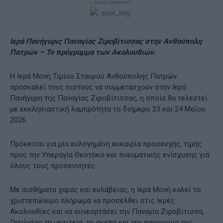
- Advertisement -
Ιερά Πανήγυρις Παναγίας Ζιροβίτισσας στην Ανθούπολη
Πατρών – Το πρόγραμμα των Ακολουθιών.
Η Ιερά Μονή Τιμίου Σταυρού Ανθούπολης Πατρών
προσκαλεί τους πιστούς να συμμετάσχουν στην Ιερά
Πανήγυρη της Παναγίας Ζιροβίτισσας, η οποία θα τελεστεί
με εκκλησιαστική λαμπρότητα το διήμερο 23 και 24 Μαΐου
2026.
Πρόκειται για μία ευλογημένη ευκαιρία προσευχής, τιμής
προς την Υπεραγία Θεοτόκο και πνευματικής ενίσχυσης για
όλους τους προσκυνητές.
Με αισθήματα χαράς και ευλάβειας, η Ιερά Μονή καλεί το
χριστεπώνυμο πλήρωμα να προσέλθει στις Ιερές
Ακολουθίες και να συνεορτάσει την Παναγία Ζιροβίτισσα,
ζητώντας τη μεσιτεία, τη σκέπη και την παρηγορία της