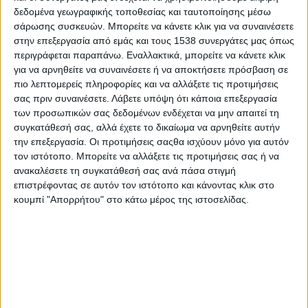
δεδομένα γεωγραφικής τοποθεσίας και ταυτοποίησης μέσω
Αρχιερατική Θεία Λειτουργία μετά Θείου Κηρύγματος,
σάρωσης συσκευών. Μπορείτε να κάνετε κλικ για να συναινέσετε
χοροστατούντος του Θεοφιλεστάτου Επισκόπου Κερνίτσης
στην επεξεργασία από εμάς και τους 1538 συνεργάτες μας όπως
κ. Χρυσάνθου
περιγράφεται παραπάνω. Εναλλακτικά, μπορείτε να κάνετε κλικ
για να αρνηθείτε να συναινέσετε ή να αποκτήσετε πρόσβαση σε
Ώρα έναρξης: 7:00 π.μ.
πιο λεπτομερείς πληροφορίες και να αλλάξετε τις προτιμήσεις
σας πριν συναινέσετε.
Λάβετε υπόψη ότι κάποια επεξεργασία
Κυριακή εσπέρας, 24 Μαΐου 2026
των προσωπικών σας δεδομένων ενδέχεται να μην απαιτεί τη
συγκατάθεσή σας, αλλά έχετε το δικαίωμα να αρνηθείτε αυτήν
την επεξεργασία. Οι προτιμήσεις σαςθα ισχύουν μόνο για αυτόν
Μεθέορτος Αρχιερατικός Εσπερινός με Ιερά Παράκληση και
τον ιστότοπο. Μπορείτε να αλλάξετε τις προτιμήσεις σας ή να
λιτάνευση της Ιεράς Εικόνας, χοροστατούντος του
ανακαλέσετε τη συγκατάθεσή σας ανά πάσα στιγμή
Θεοφιλεστάτου Επισκόπου Κερνίτσης κ. Χρυσάνθου
επιστρέφοντας σε αυτόν τον ιστότοπο και κάνοντας κλικ στο
κουμπί "Απορρήτου" στο κάτω μέρος της ιστοσελίδας.
Ώρα έναρξης: 7:00 μ.μ.
Η παρουσία των πιστών στις Ιερές Ακολουθίες αποτελεί
ιδιαίτερη ευλογία, καθώς η τιμή προς την Παναγία αποτελεί
πάντοτε πηγή παρηγοριάς, ελπίδας και πνευματικής
ανανέωσης. Σε κάθε δύσκολη στιγμή, η Εκκλησία στρέφεται
με εμπιστοσύνη στην Υπεραγία Θεοτόκο, τη Μητέρα του