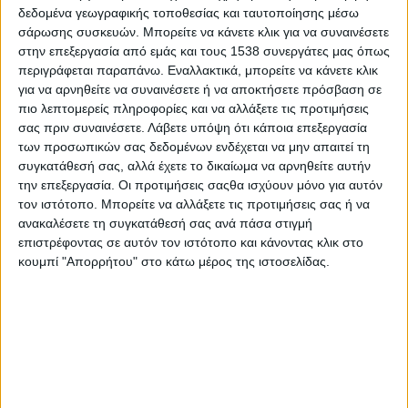
δεδομένα γεωγραφικής τοποθεσίας και ταυτοποίησης μέσω
σάρωσης συσκευών. Μπορείτε να κάνετε κλικ για να συναινέσετε
στην επεξεργασία από εμάς και τους 1538 συνεργάτες μας όπως
- Advertisement -
περιγράφεται παραπάνω. Εναλλακτικά, μπορείτε να κάνετε κλικ
για να αρνηθείτε να συναινέσετε ή να αποκτήσετε πρόσβαση σε
πιο λεπτομερείς πληροφορίες και να αλλάξετε τις προτιμήσεις
Την ευκαιρία να επισκεφθούν τους χαλκουνάδες που
σας πριν συναινέσετε.
Λάβετε υπόψη ότι κάποια επεξεργασία
κορυφώνουν τις ετοιμασίες τους ενόψει Μεγάλης
των προσωπικών σας δεδομένων ενδέχεται να μην απαιτεί τη
Παρασκευής άδραξαν στον Παναιτωλικό.
συγκατάθεσή σας, αλλά έχετε το δικαίωμα να αρνηθείτε αυτήν
την επεξεργασία. Οι προτιμήσεις σαςθα ισχύουν μόνο για αυτόν
Ο πρόεδρος Μάκης Μπελεβώνης, μέλη του ΔΣ και ο τεχνικός
τον ιστότοπο. Μπορείτε να αλλάξετε τις προτιμήσεις σας ή να
της ομάδας, Γιάννης Αναστασίου επισκέφθηκαν το χώρο
ανακαλέσετε τη συγκατάθεσή σας ανά πάσα στιγμή
παρασκευής των χαλκουνιών.
επιστρέφοντας σε αυτόν τον ιστότοπο και κάνοντας κλικ στο
κουμπί "Απορρήτου" στο κάτω μέρος της ιστοσελίδας.
Μάλιστα παρακολούθησαν από κοντά τις ετοιμασίες και
τράβηξαν και σχετική αναμνηστική φωτογραφία.