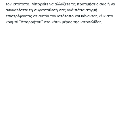
τον ιστότοπο. Μπορείτε να αλλάξετε τις προτιμήσεις σας ή να
Πηγή: SanSimera.gr
ανακαλέσετε τη συγκατάθεσή σας ανά πάσα στιγμή
- Advertisement -
επιστρέφοντας σε αυτόν τον ιστότοπο και κάνοντας κλικ στο
κουμπί "Απορρήτου" στο κάτω μέρος της ιστοσελίδας.
LATEST NEWS
ΓΕΓΟΝΟΤΑ
Έγκαιρη η επέμβαση των πυροσβεστικών δυνάμεων σε
πυρκαγιά στη Λεπενού Αγρινίου (φωτο)
admin
-
6 Αυγούστου, 2026
ΟΡΘΟΔΟΞΙΑ
“Το Μήνυμα της Παναγίας” του π. Δημητρίου Μπόκου
admin
-
6 Αυγούστου, 2026
ΠΟΛΙΤΙΚΗ
ΝΙΚΗ: Πάνω από 500 εκατ. ευρώ σε μισθώσεις εναέριων
μέσων πυρόσβεσης – Γιατί δεν αποκτήθηκε εθνικός
στόλος;
admin
-
6 Αυγούστου, 2026
ΓΕΓΟΝΟΤΑ