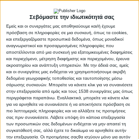
Σεβόμαστε την ιδιωτικότητά σας
Εμείς και οι συνεργάτες μας αποθηκεύουμε και/ή έχουμε
πρόσβαση σε πληροφορίες σε μια συσκευή, όπως τα cookies,
και επεξεργαζόμαστε προσωπικά δεδομένα, όπως μοναδικοί
αναγνωριστικοί και προσαρμοσμένες πληροφορίες που
αποστέλλονται από μια συσκευή για εξατομικευμένες διαφημίσεις
και περιεχόμενο, μέτρηση διαφήμισης και περιεχομένου, έρευνα
ακροατηρίου και ανάπτυξη υπηρεσιών.
Με την άδειά σας, εμείς
και οι συνεργάτες μας ενδέχεται να χρησιμοποιήσουμε ακριβή
- Advertisement -
δεδομένα γεωγραφικής τοποθεσίας και ταυτοποίησης μέσω
σάρωσης συσκευών. Μπορείτε να κάνετε κλικ για να συναινέσετε
στην επεξεργασία από εμάς και τους 1538 συνεργάτες μας όπως
Η Παγκόσμια Ημέρα Εκπαιδευτικών καθιερώθηκε το 1994 από
περιγράφεται παραπάνω. Εναλλακτικά, μπορείτε να κάνετε κλικ
την UNESCO για να μας υπενθυμίσει τον καθοριστικό ρόλο που
για να αρνηθείτε να συναινέσετε ή να αποκτήσετε πρόσβαση σε
παίζει ο δάσκαλος μέσα στην κοινωνία, είτε εργάζεται σε μία
πιο λεπτομερείς πληροφορίες και να αλλάξετε τις προτιμήσεις
πλούσια πόλη της Δύσης, είτε σε μια αυτοσχέδια σχολική
σας πριν συναινέσετε.
Λάβετε υπόψη ότι κάποια επεξεργασία
αίθουσα κάποιας εγκατάστασης προσφύγων.
των προσωπικών σας δεδομένων ενδέχεται να μην απαιτεί τη
συγκατάθεσή σας, αλλά έχετε το δικαίωμα να αρνηθείτε αυτήν
Εορτάζεται κάθε χρόνο στις 5 Οκτωβρίου.
την επεξεργασία. Οι προτιμήσεις σαςθα ισχύουν μόνο για αυτόν