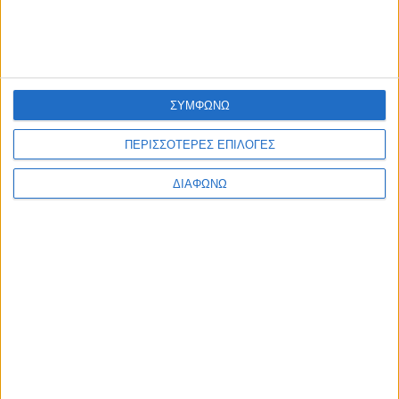
ΑΦΗΣΤΕ ΜΙΑ ΑΠΑΝΤΗΣΗ
Σχόλιο:
ΣΥΜΦΩΝΩ
ΠΕΡΙΣΣΟΤΕΡΕΣ ΕΠΙΛΟΓΕΣ
ΔΙΑΦΩΝΩ
εισάγετε το σχόλιό σας!
Όνομα:*
παρακαλώ εισάγετε το όνομά σας εδώ
Email:*
έχετε εισάγει εσφαλμένη διεύθυνση ηλεκτρονικού ταχυδρομείου!
παρακαλώ εισάγετε εδώ την ηλεκτρονική σας διεύθυνση
Ιστοσελίδα:
αποθηκεύστε το όνομα, το ηλεκτρονικό ταχυδρομείο και τον