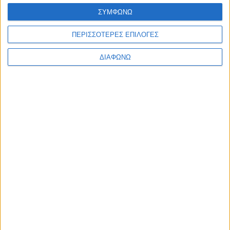
2027»
admin
-
7 Αυγούστου, 2026
ΣΥΜΦΩΝΩ
ΠΟΛΙΤΙΣΜΟΣ
ΠΕΡΙΣΣΟΤΕΡΕΣ ΕΠΙΛΟΓΕΣ
Φεστιβάλ Δωδώνης – Συνέχεια με Μάξιμο Μουμούρη και το
σπάνια παρουσιαζόμενο «Ίωνα» του Ευριπίδη
ΔΙΑΦΩΝΩ
admin
-
7 Αυγούστου, 2026
ΠΟΛΙΤΙΣΜΟΣ
Η Ηρώ Σαΐα στο Φρούριο Αντιρρίου στις 17 Αυγούστου
admin
-
7 Αυγούστου, 2026
Φόρτωση περισσοτέρων
ΑΦΗΣΤΕ ΜΙΑ ΑΠΑΝΤΗΣΗ
Σχόλιο:
εισάγετε το σχόλιό σας!