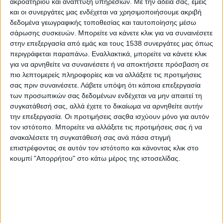
ακροατηρίου και ανάπτυξη υπηρεσιών.
Με την άδειά σας, εμείς
- Advertisement -
και οι συνεργάτες μας ενδέχεται να χρησιμοποιήσουμε ακριβή
δεδομένα γεωγραφικής τοποθεσίας και ταυτοποίησης μέσω
σάρωσης συσκευών. Μπορείτε να κάνετε κλικ για να συναινέσετε
Ολοκληρώθηκε σήμερα, 30.05.2025, από τον Ο.Π.Ε.Κ.Ε.Π.Ε., η
στην επεξεργασία από εμάς και τους 1538 συνεργάτες μας όπως
περιγράφεται παραπάνω. Εναλλακτικά, μπορείτε να κάνετε κλικ
πληρωμή του υπολοίπου τμήματος των Συνδεδεμένων
για να αρνηθείτε να συναινέσετε ή να αποκτήσετε πρόσβαση σε
Ενισχύσεων, για το έτος ενίσχυσης 2024, συνολικού
πιο λεπτομερείς πληροφορίες και να αλλάξετε τις προτιμήσεις
δικαιούμενου ποσού 104.344.343,75€ σε
μοναδικούς
94.156
σας πριν συναινέσετε.
Λάβετε υπόψη ότι κάποια επεξεργασία
δικαιούχους.
των προσωπικών σας δεδομένων ενδέχεται να μην απαιτεί τη
συγκατάθεσή σας, αλλά έχετε το δικαίωμα να αρνηθείτε αυτήν
Συγκεκριμένα:
την επεξεργασία. Οι προτιμήσεις σαςθα ισχύουν μόνο για αυτόν
τον ιστότοπο. Μπορείτε να αλλάξετε τις προτιμήσεις σας ή να
Πλήθος
ανακαλέσετε τη συγκατάθεσή σας ανά πάσα στιγμή
Καθεστώς
Παραγωγώ
επιστρέφοντας σε αυτόν τον ιστότοπο και κάνοντας κλικ στο
κουμπί "Απορρήτου" στο κάτω μέρος της ιστοσελίδας.
ΣΥΝΔΕΜΕΝΗ ΕΝΙΣΧΥΣΗ ΓΙΑ ΤΗΝ ΚΑΛΛΙΕΡΓΕΙΑ ΒΡΩΣΙΜΩΝ
3.0
ΟΣΠΡΙΩΝ
ΣΥΝΔΕΔΕΜΕΝΗ ΕΝΙΣΧΥΣΗ ΓΙΑ ΤΗΝ ΚΑΛΛΙΕΡΓΕΙΑ
39.9
ΠΡΩΤΕΙΝΟΥΧΩΝ ΚΤΗΝΟΤΡΟΦΙΚΩΝ ΣΑΝΟΔΟΤΙΚΩΝ
ΨΥΧΑΝΘΩΝ