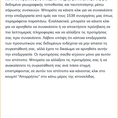
δεδομένα γεωγραφικής τοποθεσίας και ταυτοποίησης μέσω
Άρτας του ΣΥΡΙΖΑ υποστήριξε ότι έχει
Η βουλευτής
σάρωσης συσκευών. Μπορείτε να κάνετε κλικ για να συναινέσετε
στην επεξεργασία από εμάς και τους 1538 συνεργάτες μας όπως
έρθει
την Επιτροπή το θέμα της νέας δομής Δυνάμεων, δεν
περιγράφεται παραπάνω. Εναλλακτικά, μπορείτε να κάνετε κλικ
έχει πάρει όμως την τελική του μορφή ο σχεδιασμός αυτός
για να αρνηθείτε να συναινέσετε ή να αποκτήσετε πρόσβαση σε
και επεσήμανε πόσο κρίσιμο είναι το στρατόπεδο ΒΕΡΣΗ
πιο λεπτομερείς πληροφορίες και να αλλάξετε τις προτιμήσεις
σας πριν συναινέσετε.
Λάβετε υπόψη ότι κάποια επεξεργασία
αναφέροντας : ”Πλέον είναι
το μοναδικό στρατόπεδο στην
των προσωπικών σας δεδομένων ενδέχεται να μην απαιτεί τη
Ήπειρο
που μπορεί να ανταπεξέλθει σε ανάγκες κατάταξης
συγκατάθεσή σας, αλλά έχετε το δικαίωμα να αρνηθείτε αυτήν
και εκπαίδευσης νεοσυλλέκτων. Και λόγω χωρητικότητας
την επεξεργασία. Οι προτιμήσεις σαςθα ισχύουν μόνο για αυτόν
αλλά και γιατί έχει ανακαινισμένες εγκαταστάσεις και πεδίο
τον ιστότοπο. Μπορείτε να αλλάξετε τις προτιμήσεις σας ή να
ανακαλέσετε τη συγκατάθεσή σας ανά πάσα στιγμή
βολής.”
επιστρέφοντας σε αυτόν τον ιστότοπο και κάνοντας κλικ στο
κουμπί "Απορρήτου" στο κάτω μέρος της ιστοσελίδας.