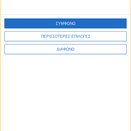
παρακαλώ εισάγετε εδώ την ηλεκτρονική σας διεύθυνση
Ιστοσελίδα:
ΣΥΜΦΩΝΩ
αποθηκεύστε το όνομα, το ηλεκτρονικό ταχυδρομείο και τον
ιστότοπό μου σε αυτό το πρόγραμμα περιήγησης για την επόμενη φορά
ΠΕΡΙΣΣΟΤΕΡΕΣ ΕΠΙΛΟΓΕΣ
που θα σχολιάσω.
ΔΙΑΦΩΝΩ
ΕΠΙΚΟΙΝΩΝΙΑ
ΤΑΥΤΟΤΗΤΑ
Τηλέφωνα: 26410
ΑΝΩΝΥΜΗ ΕΤΑΙΡΕΙΑ
22803 - 58800
ΕΠΩΝΥΜΙΑ: Γ. ΜΠΟΚΑΣ &
Email:
ΣΙΑ Α.Ε – ΑΧΕΛΩΟΣ TV
bokas@otenet.gr,
ΑΦΜ: 094300499 – ΔΟΥ
info@axeloostv.gr
ΑΓΡΙΝΙΟΥ
Φαξ: 26410 23894
ΑΡΙΘΜΟΣ ΓΕΜΗ:
027340512000
ΤΙΤΛΟΣ