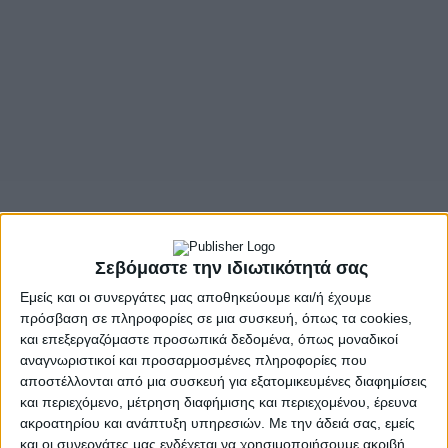
- Advertisement -
Σεβόμαστε την ιδιωτικότητά σας
Εμείς και οι συνεργάτες μας αποθηκεύουμε και/ή έχουμε
Αναφορά στο στρατόπεδο ΒΕΡΣΗ έκανε στην
πρόσβαση σε πληροφορίες σε μια συσκευή, όπως τα cookies,
ομιλία της η Όλγα Γεροβασίλη, Δ’ Αντιπροέδρου
και επεξεργαζόμαστε προσωπικά δεδομένα, όπως μοναδικοί
της Βουλής των Ελλήνων, βουλευτή Άρτας του
αναγνωριστικοί και προσαρμοσμένες πληροφορίες που
αποστέλλονται από μια συσκευή για εξατομικευμένες διαφημίσεις
ΣΥΡΙΖΑ – Προοδευτική Συμμαχία, στην Διαρκή
και περιεχόμενο, μέτρηση διαφήμισης και περιεχομένου, έρευνα
Επιτροπή Εθνικής Άμυνας και Εξωτερικών
ακροατηρίου και ανάπτυξη υπηρεσιών.
Με την άδειά σας, εμείς
Υποθέσεων για τις συγχωνεύσεις στρατοπέδων
.
και οι συνεργάτες μας ενδέχεται να χρησιμοποιήσουμε ακριβή