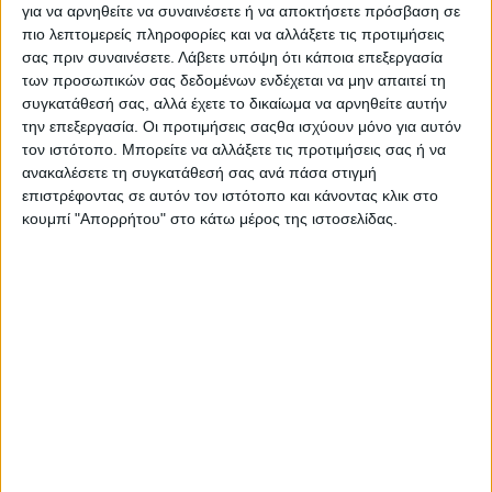
Στη διαμόρφωσή του ελήφθη υπόψη πλήθος βελτιωτικών
για να αρνηθείτε να συναινέσετε ή να αποκτήσετε πρόσβαση σε
προτάσεων εργαζομένων, επιχειρήσεων και του συνόλου των
πιο λεπτομερείς πληροφορίες και να αλλάξετε τις προτιμήσεις
σας πριν συναινέσετε.
Λάβετε υπόψη ότι κάποια επεξεργασία
εθνικών κοινωνικών εταίρων, με τους οποίους προηγήθηκε
των προσωπικών σας δεδομένων ενδέχεται να μην απαιτεί τη
μάλιστα ένας γόνιμος γύρος εκτενούς διαλόγου, κατά τη
συγκατάθεσή σας, αλλά έχετε το δικαίωμα να αρνηθείτε αυτήν
διάρκεια του οποίου κατεγράφησαν σχετικές απόψεις και
την επεξεργασία. Οι προτιμήσεις σαςθα ισχύουν μόνο για αυτόν
παρατηρήσεις.
τον ιστότοπο. Μπορείτε να αλλάξετε τις προτιμήσεις σας ή να
Αναλυτικά οι βασικοί άξονες
ανακαλέσετε τη συγκατάθεσή σας ανά πάσα στιγμή
επιστρέφοντας σε αυτόν τον ιστότοπο και κάνοντας κλικ στο
Πρώτος άξονας – Εύκολες και γρήγορες προσλήψεις:
κουμπί "Απορρήτου" στο κάτω μέρος της ιστοσελίδας.
-Ολοκλήρωση αναγγελίας πρόσληψης με ένα έγγραφο, αντί για
τέσσερα.
-Ψηφιακό αρχείο εργαζομένου και ειδοποιήσεις στο myErgani.
-Εφαρμογή τύπου myErgani και για εργοδότες.
-Fast track προσλήψεις μέσω κινητού για εργασία έως 2
ημερών.
Δεύτερος άξονας – Μείωση γραφειοκρατίας: