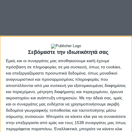
- Advertisement -
Το νομοσχέδιο του υπουργείου Εργασίας τέθηκε σήμερα σε
δημόσια διαβούλευση
Όλες τις νέες αλλαγές που θα φέρει το νέο νομοσχέδιο για τη
στήριξη των εργαζομένων, ανακοινώθηκαν σήμερα (25.8.2025)
Σεβόμαστε την ιδιωτικότητά σας
από το υπουργείο Εργασίας και Κοινωνικής Ασφάλισης.
Εμείς και οι συνεργάτες μας αποθηκεύουμε και/ή έχουμε
πρόσβαση σε πληροφορίες σε μια συσκευή, όπως τα cookies,
Το εργασιακό νομοσχέδιο τέθηκε σε δημόσια διαβούλευση
και επεξεργαζόμαστε προσωπικά δεδομένα, όπως μοναδικοί
έως και την Παρασκευή 19 Σεπτεμβρίου.
αναγνωριστικοί και προσαρμοσμένες πληροφορίες που
Το νομοσχέδιο αποτελείται από 8 άξονες και στόχος του είναι
αποστέλλονται από μια συσκευή για εξατομικευμένες διαφημίσεις
ο εκσυγχρονισμός του εργασιακού πλαισίου, η απλοποίηση των
και περιεχόμενο, μέτρηση διαφήμισης και περιεχομένου, έρευνα
διαδικασιών, η μείωση της γραφειοκρατίας, η στήριξη των
ακροατηρίου και ανάπτυξη υπηρεσιών.
Με την άδειά σας, εμείς
και οι συνεργάτες μας ενδέχεται να χρησιμοποιήσουμε ακριβή
εργαζομένων μέσω της θωράκισης των δικαιωμάτων τους, η
δεδομένα γεωγραφικής τοποθεσίας και ταυτοποίησης μέσω
ενίσχυση της εργασιακής τους ασφάλειας, η διευκόλυνση των
σάρωσης συσκευών. Μπορείτε να κάνετε κλικ για να συναινέσετε
επιχειρήσεων καθώς και η διαμόρφωση ενός διαφανούς και
στην επεξεργασία από εμάς και τους 1538 συνεργάτες μας όπως
σύγχρονου εργασιακού περιβάλλοντος.
περιγράφεται παραπάνω. Εναλλακτικά, μπορείτε να κάνετε κλικ