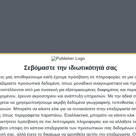
ς».
ς, Ενέργειας, Χωροταξίας & Περιβάλλοντος της ΠΔΕ, Λίν
 αξία και τις προοπτικές βιώσιμης ανάπτυξης της Λίμνης
ερικός Συνεργάτης / Υπεύθυνη παρακολούθησης έργων κλ
αμείο, ο Αριστείδης Τασιός, Αντιπεριφερειάρχης Π.Ε. Ευρυ
 Τζουμάκας, Τεχνικός Διευθυντής ZagoriMountainRunning
εος Ζαχαρίας, Καθηγητής Τμήματος Πολιτικών Μηχανικών 
Σεβόμαστε την ιδιωτικότητά σας
άτες μας αποθηκεύουμε και/ή έχουμε πρόσβαση σε πληροφορίες σε μια
όποι συνεργασίας και συνέργειας με ανθρώπους και φορε
ργαζόμαστε προσωπικά δεδομένα, όπως μοναδικοί αναγνωριστικοί και 
ε περιοχές με ανάλογα γεωμορφολογικά χαρακτηριστικά μ
στέλλονται από μια συσκευή για εξατομικευμένες διαφημίσεις και περ
ος την κατεύθυνση, αυτή.
εχομένου, έρευνα ακροατηρίου και ανάπτυξη υπηρεσιών.
Με την άδειά σα
χεται να χρησιμοποιήσουμε ακριβή δεδομένα γεωγραφικής τοποθεσίας 
τη βοήθεια των θεσμικών εργαλείων του περιβαλλοντικού
ών. Μπορείτε να κάνετε κλικ για να συναινέσετε στην επεξεργασία απ
την εκπόνηση του στρατηγικού σχεδιασμού της Π.Δ.Ε. για
 όπως περιγράφεται παραπάνω. Εναλλακτικά, μπορείτε να κάνετε κλικ γ
οκτήσετε πρόσβαση σε πιο λεπτομερείς πληροφορίες και να αλλάξετε τι
ι να γίνει άμεσα πράξη.
βετε υπόψη ότι κάποια επεξεργασία των προσωπικών σας δεδομένων ε
εσή σας, αλλά έχετε το δικαίωμα να αρνηθείτε αυτήν την επεξεργασία. 
- Advertisement -