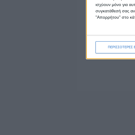
ισχύουν μόνο για αυ
συγκατάθεσή σας ανά
"Απορρήτου" στο κάτ
LATEST NEWS
ΓΕΓΟΝΟΤΑ
Έγκαιρη η επέμβαση των πυροσβεστικών
δυνάμεων σε πυρκαγιά στη Λεπενού
ΠΕΡΙΣΣΟΤΕΡΕΣ 
Αγρινίου (φωτο)
admin
-
6 Αυγούστου, 2026
ΟΡΘΟΔΟΞΙΑ
“Το Μήνυμα της Παναγίας” του π. Δημητρίου
Μπόκου
6 Αυγούστου, 2026
ΠΟΛΙΤΙΚΗ
ΝΙΚΗ: Πάνω από 500 εκατ. ευρώ σε
μισθώσεις εναέριων μέσων πυρόσβεσης –
Γιατί δεν αποκτήθηκε εθνικός στόλος;
6 Αυγούστου, 2026
ΓΕΓΟΝΟΤΑ