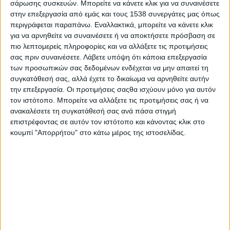
σάρωσης συσκευών. Μπορείτε να κάνετε κλικ για να συναινέσετε
από το ΟΕΕ λογιστών – φοροτεχνικών (ΑΦΜ, ονοματεπώνυμο και
στην επεξεργασία από εμάς και τους 1538 συνεργάτες μας όπως
αριθμός επαγγελματικής ταυτότητας), έτσι ώστε, με την
περιγράφεται παραπάνω. Εναλλακτικά, μπορείτε να κάνετε κλικ
πληκτρολόγηση του ΑΦΜ ή του αριθμού επαγγελματικής ταυτότητας,
για να αρνηθείτε να συναινέσετε ή να αποκτήσετε πρόσβαση σε
σε σχετικό πεδίο της εφαρμογής του ΓΕΜΗ (που θα πρέπει να
πιο λεπτομερείς πληροφορίες και να αλλάξετε τις προτιμήσεις
δημιουργηθεί), να ελέγχεται άμεσα και σε πραγματικό χρόνο αν ο
σας πριν συναινέσετε.
Λάβετε υπόψη ότι κάποια επεξεργασία
υπογράφων τις οικονομικές καταστάσεις είναι νόμιμος λογιστής –
των προσωπικών σας δεδομένων ενδέχεται να μην απαιτεί τη
φοροτεχνικός, πιστοποιημένος από το Οικονομικό Επιμελητήριο
συγκατάθεσή σας, αλλά έχετε το δικαίωμα να αρνηθείτε αυτήν
Ελλάδος.
την επεξεργασία. Οι προτιμήσεις σαςθα ισχύουν μόνο για αυτόν
τον ιστότοπο. Μπορείτε να αλλάξετε τις προτιμήσεις σας ή να
ανακαλέσετε τη συγκατάθεσή σας ανά πάσα στιγμή
Ο κ. Κόλλιας χαρακτήρισε άκρως θετική τη δημιουργία Γενικού
επιστρέφοντας σε αυτόν τον ιστότοπο και κάνοντας κλικ στο
Μητρώου Μελών Επιστημονικών Φορέων (ΓΕΜΜΕΦ) στο άρθρο 56,
κουμπί "Απορρήτου" στο κάτω μέρος της ιστοσελίδας.
που στοχεύει να υποκαταστήσει την ένταξη των επιστημόνων στο
ΓΕΜΗ. «Η εξαίρεση των επιστημόνων και δη των οικονομολόγων και
των λογιστών από την εγγραφή στο μητρώο του ΓΕΜΗ αποτελούσε
πάγιο αίτημά μας, ενώ με το νέο αυτό μητρώο θα τους δίνεται η
δυνατότητα να εγγράφονται ατελώς και να λαμβάνουν οικονομικές
ενισχύσεις από διάφορα προγράμματα».
Συνολικά, στο υπό συζήτηση νομοσχέδιο, το Οικονομικό Επιμελητήριο
Ελλάδος τοποθετείται θετικά, καθώς με τη θεσμοθέτηση ρυθμίσεων