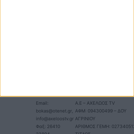
ΕΠΙΚΟΙΝΩΝΙΑ
ΤΑΥΤΟΤΗΤΑ
Τηλέφωνα: 26410
ΑΝΩΝΥΜΗ ΕΤΑΙΡΕΙΑ
22803 - 58800
ΕΠΩΝΥΜΙΑ: Γ. ΜΠΟΚΑΣ & Σ
Email:
Α.Ε – ΑΧΕΛΩΟΣ TV
bokas@otenet.gr,
ΑΦΜ: 094300499 – ΔΟΥ
info@axeloostv.gr
ΑΓΡΙΝΙΟΥ
Φαξ: 26410
ΑΡΙΘΜΟΣ ΓΕΜΗ: 02734051