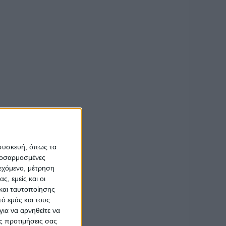
ργοδότες.
 συσκευή, όπως τα
προσαρμοσμένες
ιεχόμενο, μέτρηση
ς, εμείς και οι
και ταυτοποίησης
ό εμάς και τους
ια να αρνηθείτε να
ς προτιμήσεις σας