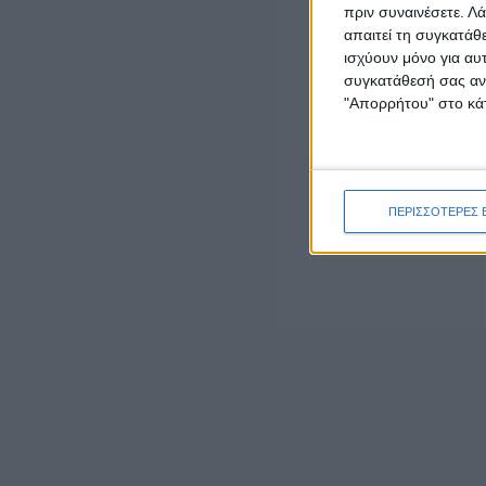
πριν συναινέσετε.
Λά
ΕΧΟΥΜΕ ΤΟ 
απαιτεί τη συγκατάθ
ισχύουν μόνο για αυ
Το ΔΣ
συγκατάθεσή σας ανά
"Απορρήτου" στο κάτ
LATEST NEWS
ΠΕΡΙΣΣΟΤΕΡΕΣ 
ΓΕΓΟΝΟΤΑ
Έγκαιρη η επέμβαση των πυροσβεστικών
δυνάμεων σε πυρκαγιά στη Λεπενού
Αγρινίου (φωτο)
admin
-
6 Αυγούστου, 2026
ΟΡΘΟΔΟΞΙΑ
“Το Μήνυμα της Παναγίας” του π. Δημητρίου
Μπόκου
6 Αυγούστου, 2026
ΠΟΛΙΤΙΚΗ