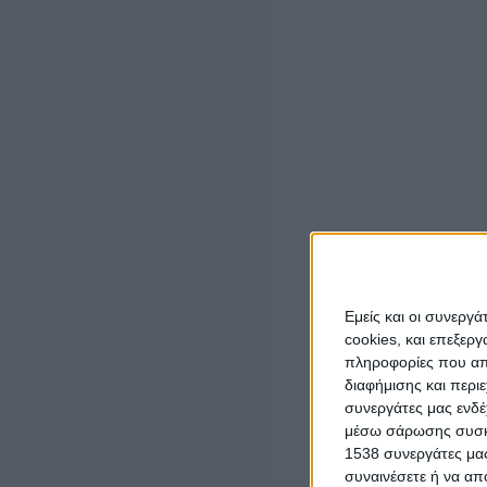
ΜΕΣΟΛΟΓΓΙ στην κεντρική πλατεία, στις 10 πμ, 
ΔΙΕΚΔΙΚΟΥΜΕ:
Το νομοσχέδιο για την 13ωρη δουλειά να αποσυρ
7ωρο -5νθήμερο- 35ωρο.
Αυξήσεις στα μεροκάματα. Να κηρυχτεί υποχρεω
Αναγνώριση και διανομή υπέρ αγνώστων ενσήμων
Εμείς και οι συνεργ
Μείωση ορίων ηλικίας συνταξιοδότησης.
cookies, και επεξε
πληροφορίες που απο
Μέτρα υγείας και ασφάλειας στους χώρους δου
διαφήμισης και περι
συνεργάτες μας ενδέ
Ή ΟΙ
μέσω σάρωσης συσκευ
1538 συνεργάτες μας
ΟΛΟΙ ΣΤΑ ΣΥΝΔΙΚΑΤ
συναινέσετε ή να απ