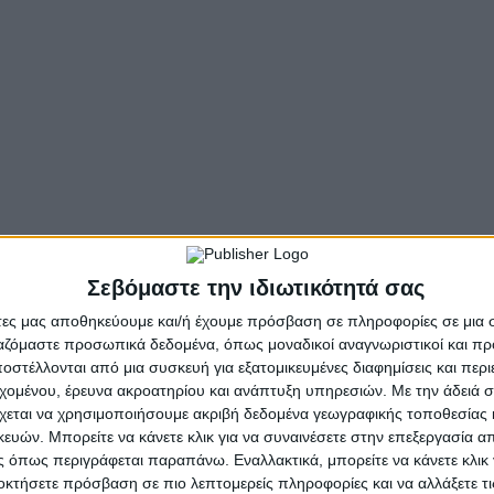
στην κεντρική πλατεία
θεί εδώ και τώρα!
τική η Συλλογική ΣύμβασηΕργασίας για όλους τους ε
. Κάθε μέρα δουλειάς και ένσημο.
Σεβόμαστε την ιδιωτικότητά σας
άτες μας αποθηκεύουμε και/ή έχουμε πρόσβαση σε πληροφορίες σε μια
ργαζόμαστε προσωπικά δεδομένα, όπως μοναδικοί αναγνωριστικοί και 
στέλλονται από μια συσκευή για εξατομικευμένες διαφημίσεις και περ
λειάς.
εχομένου, έρευνα ακροατηρίου και ανάπτυξη υπηρεσιών.
Με την άδειά σα
χεται να χρησιμοποιήσουμε ακριβή δεδομένα γεωγραφικής τοποθεσίας 
 ΖΩΕΣ Ή ΤΑ ΚΕΡΔΗ ΤΟΥΣ
ών. Μπορείτε να κάνετε κλικ για να συναινέσετε στην επεξεργασία απ
 όπως περιγράφεται παραπάνω. Εναλλακτικά, μπορείτε να κάνετε κλικ γ
Α, ΟΛΟΙ ΣΤΗ ΜΑΧΗ, ΟΛΟΙ ΣΤΟΝ ΑΓΩΝΑ
οκτήσετε πρόσβαση σε πιο λεπτομερείς πληροφορίες και να αλλάξετε τι